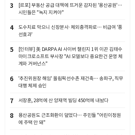
3
[르포] 부동산 공급 대책에 뜨거운 감자된 '용산공원'…
시민들은 "녹지 지켜야"
4
도수치료 막으니 신장분사·체외충격파로… 비급여 '풍
선효과'
5
[인터뷰] 美 DARPA AI 사이버 챌린지 1위 이끈 김태수
마이크로소프트 부사장 "AI 모델보다 중요한건 운영 체
계와 거버넌스"
6
'추진위원장 해임' 올림픽선수촌 재건축… 송파구, 직무
대행 체제 승인
7
서장훈, 28억에 산 양재역 빌딩 450억에 내놨다
8
용산공원도 근조화환이 덮었다… 주민들 "어린이정원
에 주택 안 돼"