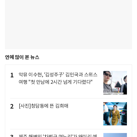
연예 많이 본 뉴스
1
악뮤 이수현, '김성주子' 김민국과 스위스
여행 "첫 만남에 2시간 넘게 기다렸다"
2
[사진]청담동에 뜬 김희애
제주 해변의 '차범근 며느리'가 왜이리 예