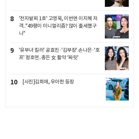
8
'전자발찌 1호' 고영욱, 이번엔 이지혜 저
격.."49평이 미니멀리즘? 많이 출세했구
나"
9
'유부녀 킬러' 공효진·'김부장' 손나은·'호
프' 정호연..총든 女 활약 '짜릿'
10
[사진]김희애, 우아한 등장