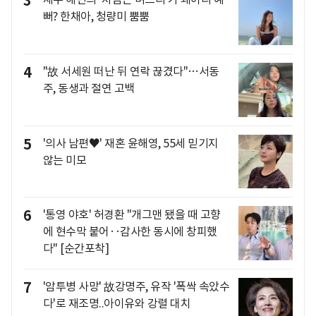
3
뻐? 한채아, 청량미 뿜뿜
4
"故 서세원 떠난 뒤 연락 끊겼다"…서동
주, 동생과 절연 고백
5
'의사 남편♥' 재혼 윤해영, 55세 믿기지
않는 미모
6
'통영 야호' 허경환 "개그맨 됐을 때 고향
에 현수막 붙어‥감사한 동시에 창피했
다" [순간포착]
7
'암투병 사망' 故강명주, 유작 '폭싹 속았수
다'로 재조명..아이유와 강렬 대치