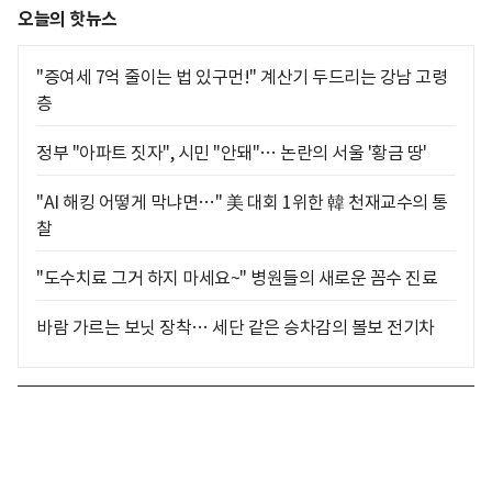
오늘의 핫뉴스
"증여세 7억 줄이는 법 있구먼!" 계산기 두드리는 강남 고령
층
정부 "아파트 짓자", 시민 "안돼"… 논란의 서울 '황금 땅'
"AI 해킹 어떻게 막냐면…" 美 대회 1위한 韓 천재교수의 통
찰
"도수치료 그거 하지 마세요~" 병원들의 새로운 꼼수 진료
바람 가르는 보닛 장착… 세단 같은 승차감의 볼보 전기차