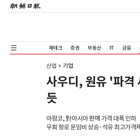
재테크
증권
부동산
IT
금융
산업
기업
사우디, 원유 '파격
듯
아람코, 對아시아 판매 가격 대폭 인하
우회 항로 운임비 상승·석유 최고가격제