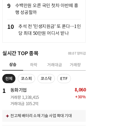
9
수백만원 오른 국민 첫차 아반떼 흥
행 성공할까
10
추석 전 '민생지원금' 또 푼다…1인
당 최대 50만원 어디서 받나
실시간 TOP 종목
08.07
장마감
상승
하락
거래대금
거래량
전체
코스피
코스닥
ETF
8,060
1
동화기업
+
30
%
거래량
1,338,415
거래대금
105.2억
전고체 배터리 소재 기술 사업 확대 기대