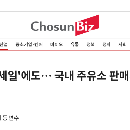
산업
중소기업·벤처
바이오
유통
정책
정치
사회
 세일'에도… 국내 주유소 판
 등 변수