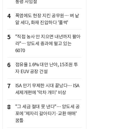
통령 사임설
4
폭염에도 현장 지킨 공무원… 벼 낱
알 세다, 화재 진압하다 '풀썩'
5
"직접 농사 안 지으면 내년까지 팔아
라"… 양도세 중과에 떨고 있는
6070
6
점유율 1.6% 대만 난야, 15조원 투
자 EUV 공장 건설
7
ISA 만기 무제한 시대 끝났다… ISA
세제개편에 '막차 개미' 비상
8
"그 세금 절대 못 낸다"… 양도세 공
포에 '제자리 갈아타기·교환 매매'
꿈틀