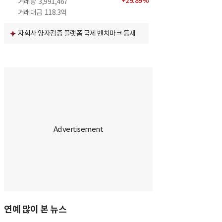
+
29.89
%
거래량
3,991,467
거래대금
118.3억
자회사 양자검증 플랫폼 국제 벤치마크 등재
연예 많이 본 뉴스