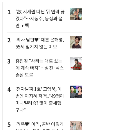
1
"故 서세원 떠난 뒤 연락 끊
겼다"…서동주, 동생과 절
연 고백
2
'의사 남편♥' 재혼 윤해영,
55세 믿기지 않는 미모
3
홍진경 "사라는 대로 샀는
데 계속 빠져"…삼전·닉스
손실 토로
4
'전자발찌 1호' 고영욱, 이
번엔 이지혜 저격.."49평이
미니멀리즘? 많이 출세했
구나"
5
'려욱♥' 아리, 골반 이렇게