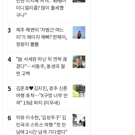
번엔 이지혜 저격.."49평이
미니멀리즘? 많이 출세했
구나"
3
제주 해변의 '차범근 며느
리'가 왜이리 예뻐? 한채아,
청량미 뿜뿜
4
"故 서세원 떠난 뒤 연락 끊
겼다"…서동주, 동생과 절
연 고백
5
김준호♥김지민, 경주 신혼
여행 포착…"X구멍 너무 만
져" 19금 파티 (미우새)
6
악뮤 이수현, '김성주子' 김
민국과 스위스 여행 "첫 만
남에 2시간 넘게 기다렸다"