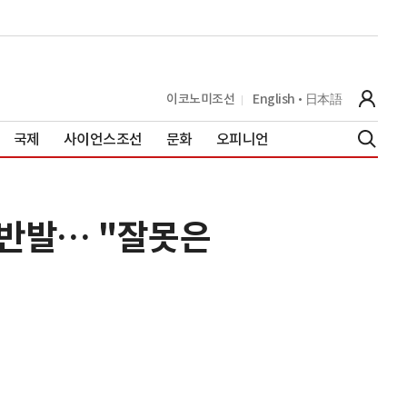
이코노미조선
English
日本語
국제
사이언스조선
문화
오피니언
 반발… "잘못은