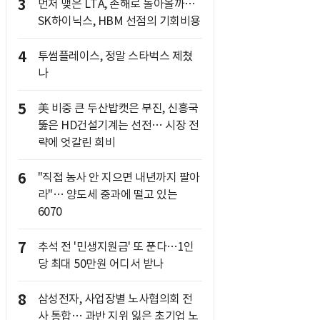
3
먼저 맺은 LTA, 손해로 돌아올까…
SK하이닉스, HBM 선점의 기회비용
4
투썸플레이스, 정말 스타벅스 제쳤
나
5
美 비중 큰 두산밥캣은 부진, 신흥국
뚫은 HD건설기계는 선전… 시장 전
략에 엇갈린 희비
6
"직접 농사 안 지으면 내년까지 팔아
라"… 양도세 중과에 떨고 있는
6070
7
추석 전 '민생지원금' 또 푼다…1인
당 최대 50만원 어디서 받나
8
삼성전자, 사업장별 노사협의회 전
사 통합… 과반 지위 잃은 초기업 노