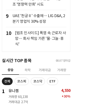
조 '영향력 만회' 시도
9
UAE '천궁Ⅱ' 수출에… LIG D&A, 2
분기 영업익 30% 성장
10
[법조 인사이드] 폭염 속 근로자 사
망… 회사 책임 가른 '물·그늘·휴
식'
실시간 TOP 종목
08.07
장마감
상승
하락
거래대금
거래량
전체
코스피
코스닥
ETF
4,550
1
유니켐
+
30
%
거래량
60,138
거래대금
2.7억