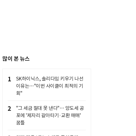
많이 본 뉴스
1
SK하이닉스, 솔리다임 키우기 나선
이유는…"이번 사이클이 최적의 기
회"
2
"그 세금 절대 못 낸다"… 양도세 공
포에 '제자리 갈아타기·교환 매매'
꿈틀