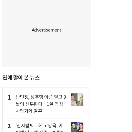
연예 많이 본 뉴스
1
반민정, 성추행 아픔 딛고 9
월의 신부된다…1살 연상
사업가와 결혼
2
'전자발찌 1호' 고영욱, 이