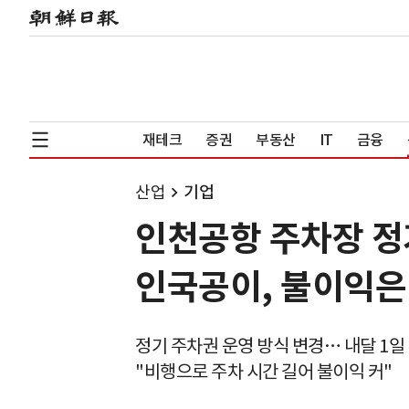
재테크
증권
부동산
IT
금융
산업
기업
인천공항 주차장 정
인국공이, 불이익은
정기 주차권 운영 방식 변경… 내달 1일
"비행으로 주차 시간 길어 불이익 커"