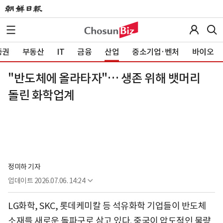
증권
부동산
IT
금융
산업
중소기업·벤처
바이오
"반도체에 올라타자"… 생존 위해 뱃머리
돌린 화학업계
정미하 기자
업데이트
2026.07.06. 14:24
LG화학, SKC, 롯데케미칼 등 석유화학 기업들이 반도체
소재를 새로운 돌파구로 삼고 있다. 중국이 압도적인 물량