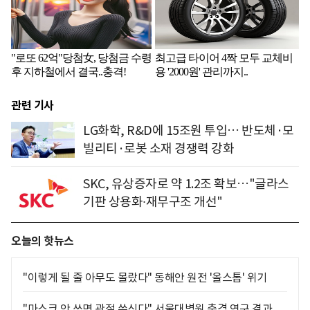
관련 기사
LG화학, R&D에 15조원 투입… 반도체·모
빌리티·로봇 소재 경쟁력 강화
SKC, 유상증자로 약 1.2조 확보…"글라스
기판 상용화∙재무구조 개선"
오늘의 핫뉴스
"이렇게 될 줄 아무도 몰랐다" 동해안 원전 '올스톱' 위기
"마스크 안 쓰면 관절 쑤신다" 서울대병원 충격 연구 결과