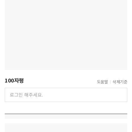
100자평
도움말
삭제기준