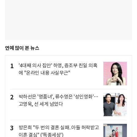
연예 많이 본 뉴스
1
'4대째 의사 집안' 하영, 증조부 친일 의혹
에 "온라인 내용 사실무근"
2
박하선은 '명품녀', 류수영은 '성인영화'…
고영욱, 선 세게 넘었다
3
방은희 "두 번의 결혼 실패..아들 허락받고
이혼 결심" ('특종세상')