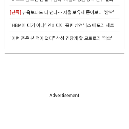
[단독]
뉴욕보다도 더 낸다… 서울 보유세 뜯어보니 '깜짝'
"HBM이 다가 아냐" 엔비디아 홀린 삼전닉스 메모리 세트
"이런 폰은 본 적이 없다" 삼성 긴장케 할 모토로라 '역습'