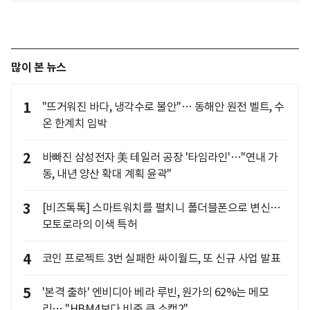
많이 본 뉴스
1
"뜨거워진 바다, 냉각수로 불안"… 동해안 원전 벨트, 수
온 한계치 임박
2
바빠진 삼성전자 美 테일러 공장 '타임라인'…"연내 가
동, 내년 양산 확대 계획 윤곽"
3
[비즈톡톡] 스마트워치를 펼치니 폴더블폰으로 변신…
모토로라의 이색 특허
4
코인 프로젝트 3번 실패한 싸이월드, 또 신규 사업 발표
5
'본격 출하' 엔비디아 베라 루빈, 원가의 62%는 메모
리… "HBM4보다 비중 큰 소캠2"