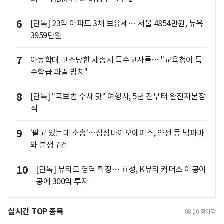
6
[단독] 23억 아파트 3채 보유세… 서울 4854만원, 뉴욕
3959만원
7
아동학대 고소당한 세종시 특수교사들… "교육청이 특
수학급 과밀 방치"
8
[단독] "국보법 수사 탓" 여행사, 5년 전부터 완전자본잠
식
9
'팔고 있는데 소송'…삼성바이오에피스, 얀센 등 빅파마
와 분쟁 7건
10
[단독] 뷰티로 영역 확장… 효성, K뷰티 커머스 이공이
공에 300억 투자
실시간 TOP 종목
08.10
장마감