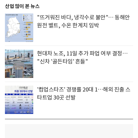
산업 많이 본 뉴스
"뜨거워진 바다, 냉각수로 불안"… 동해안
원전 벨트, 수온 한계치 임박
현대차 노조, 11일 추가 파업 여부 결정…
"신차 '골든타임' 흔들"
'컴업스타즈' 경쟁률 20대 1…해외 진출 스
타트업 30곳 선발