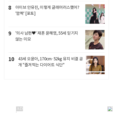
8
아이브 안유진, 이렇게 글래머러스했어?
'깜짝' [포토]
9
'의사 남편♥' 재혼 윤해영, 55세 믿기지
않는 미모
10
43세 오윤아, 170cm·52kg 유지 비결 공
개 "즐겨먹는 다이어트 식단"