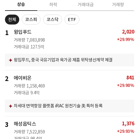
상승
하락
거래대금
거래량
전체
코스피
코스닥
ETF
2,020
1
윙입푸드
+
29.99
%
거래량
7,083,898
거래대금
127.5억
윙입푸드, 중국 국유기업과 육가공 제품 위탁생산계약 체결
841
2
에이비온
+
29.98
%
거래량
1,158,469
거래대금
9.4억
차세대 면역항암 플랫폼 iRAC 원천기술 美 특허 등록
1,376
3
해성옵틱스
+
29.93
%
거래량
7,522,859
거래대금
98.4억