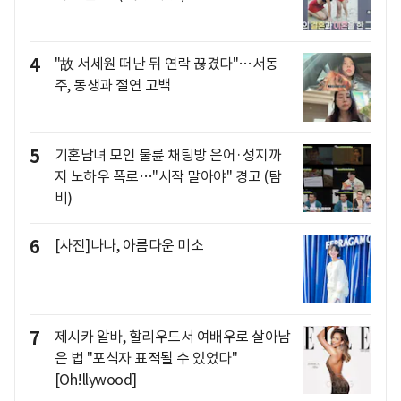
4
"故 서세원 떠난 뒤 연락 끊겼다"…서동
주, 동생과 절연 고백
5
기혼남녀 모인 불륜 채팅방 은어·성지까
지 노하우 폭로…"시작 말아야" 경고 (탐
비)
6
[사진]나나, 아름다운 미소
7
제시카 알바, 할리우드서 여배우로 살아남
은 법 "포식자 표적될 수 있었다"
[Oh!llywood]