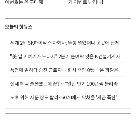
오늘의 핫뉴스
세계 2위 SK하이닉스 자회사, 뚜껑 열었더니 곳곳에 난제
"美 말고 여기가 노다지" 2분기 돈벼락 맞은 K건설기계사
폭염에 일하다 숨진 근로자… 회사 책임 0% 나온 까닭은
절세 혜택 쏠쏠했는데 끝?… "일단 만기 100년씩 늘려라"
노후 위해 사둔 땅도 팔라? 6070에게 닥쳐올 '세금 폭탄'