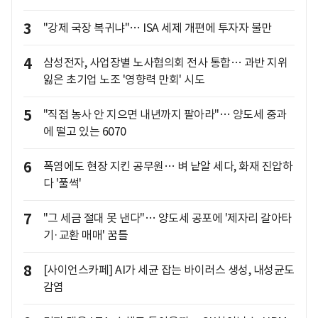
3
"강제 국장 복귀냐"… ISA 세제 개편에 투자자 불만
4
삼성전자, 사업장별 노사협의회 전사 통합… 과반 지위
잃은 초기업 노조 '영향력 만회' 시도
5
"직접 농사 안 지으면 내년까지 팔아라"… 양도세 중과
에 떨고 있는 6070
6
폭염에도 현장 지킨 공무원… 벼 낱알 세다, 화재 진압하
다 '풀썩'
7
"그 세금 절대 못 낸다"… 양도세 공포에 '제자리 갈아타
기·교환 매매' 꿈틀
8
[사이언스카페] AI가 세균 잡는 바이러스 생성, 내성균도
감염