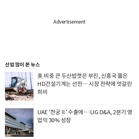
산업 많이 본 뉴스
美 비중 큰 두산밥캣은 부진, 신흥국 뚫은
HD건설기계는 선전… 시장 전략에 엇갈린
희비
UAE '천궁Ⅱ' 수출에… LIG D&A, 2분기 영
업익 30% 성장