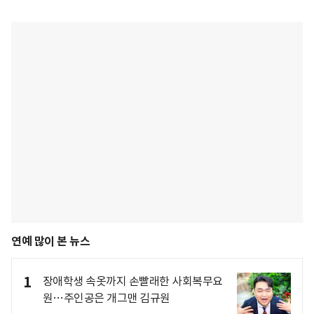
연예 많이 본 뉴스
1
장애학생 속옷까지 손빨래한 사회복무요
원…주인공은 개그맨 김규원