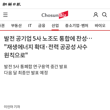
증권
부동산
IT
금융
산업
중소기업·벤처
바이오
발전 공기업 5사 노조도 통합에 찬성…
"재생에너지 확대·전력 공공성 사수
원칙으로"
발전 5사 통폐합 연구용역 중간 발표
다음 달 최종안 발표 예정
이인아 기자