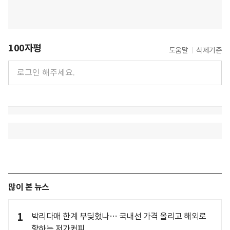
100자평
도움말
삭제기준
많이 본 뉴스
1
박리다매 한계 부딪혔나… 국내선 가격 올리고 해외로
향하는 저가커피