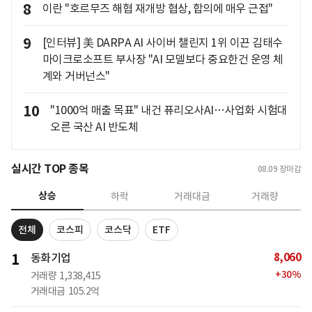
8
이란 "호르무즈 해협 재개방 협상, 합의에 매우 근접"
9
[인터뷰] 美 DARPA AI 사이버 챌린지 1위 이끈 김태수
마이크로소프트 부사장 "AI 모델보다 중요한건 운영 체
계와 거버넌스"
10
"1000억 매출 목표" 내건 퓨리오사AI…사업화 시험대
오른 국산 AI 반도체
실시간 TOP 종목
08.09
장마감
상승
하락
거래대금
거래량
전체
코스피
코스닥
ETF
8,060
1
동화기업
+
30
%
거래량
1,338,415
거래대금
105.2억