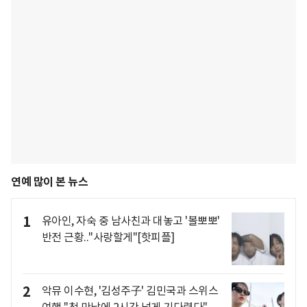
연예 많이 본 뉴스
1
유아인, 자숙 중 남사친과 대놓고 '볼뽀뽀'
반전 근황.."사랑할게"[핫피플]
2
악뮤 이수현, '김성주子' 김민국과 스위스
여행 "첫 만남에 2시간 넘게 기다렸다"