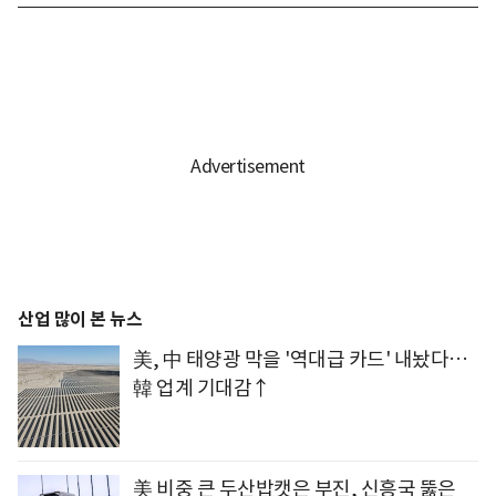
산업 많이 본 뉴스
美, 中 태양광 막을 '역대급 카드' 내놨다…
韓 업계 기대감↑
美 비중 큰 두산밥캣은 부진, 신흥국 뚫은