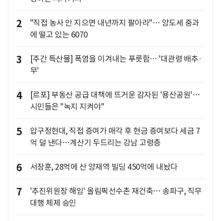
2
"직접 농사 안 지으면 내년까지 팔아라"… 양도세 중과
에 떨고 있는 6070
3
[주간 특산물] 폭염을 이겨내는 푸릇함… '대관령 배추·
무'
4
[르포] 부동산 공급 대책에 뜨거운 감자된 '용산공원'…
시민들은 "녹지 지켜야"
5
압구정현대, 직접 증여가 매각 후 현금 증여보다 세금 7
억 덜 낸다…계산기 두드리는 강남 고령층
6
서장훈, 28억에 산 양재역 빌딩 450억에 내놨다
7
'추진위원장 해임' 올림픽선수촌 재건축… 송파구, 직무
대행 체제 승인