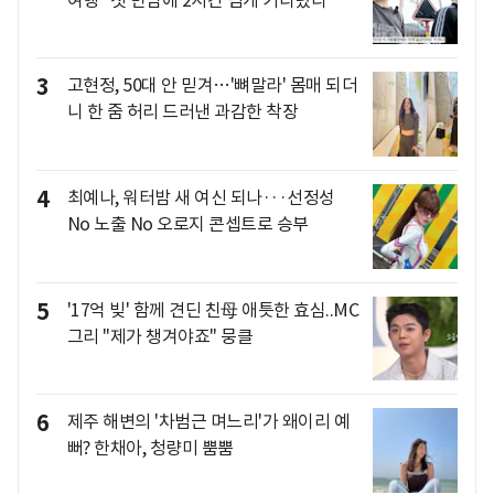
3
고현정, 50대 안 믿겨…'뼈말라' 몸매 되더
니 한 줌 허리 드러낸 과감한 착장
4
최예나, 워터밤 새 여신 되나···선정성
No 노출 No 오로지 콘셉트로 승부
5
'17억 빚' 함께 견딘 친母 애틋한 효심..MC
그리 "제가 챙겨야죠" 뭉클
6
제주 해변의 '차범근 며느리'가 왜이리 예
뻐? 한채아, 청량미 뿜뿜