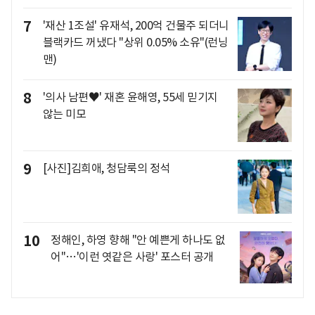
7
'재산 1조설' 유재석, 200억 건물주 되더니
블랙카드 꺼냈다 "상위 0.05% 소유"(런닝
맨)
8
'의사 남편♥' 재혼 윤해영, 55세 믿기지
않는 미모
9
[사진]김희애, 청담룩의 정석
10
정해인, 하영 향해 "안 예쁜게 하나도 없
어"…'이런 엿같은 사랑' 포스터 공개