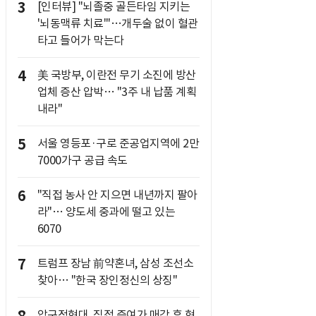
3
[인터뷰] "뇌졸중 골든타임 지키는
'뇌동맥류 치료'"…개두술 없이 혈관
타고 들어가 막는다
4
美 국방부, 이란전 무기 소진에 방산
업체 증산 압박… "3주 내 납품 계획
내라"
5
서울 영등포·구로 준공업지역에 2만
7000가구 공급 속도
6
"직접 농사 안 지으면 내년까지 팔아
라"… 양도세 중과에 떨고 있는
6070
7
트럼프 장남 前약혼녀, 삼성 조선소
찾아… "한국 장인정신의 상징"
압구정현대, 직접 증여가 매각 후 현