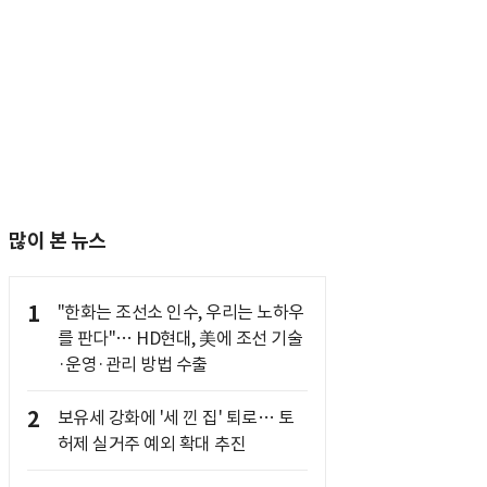
많이 본 뉴스
1
"한화는 조선소 인수, 우리는 노하우
를 판다"… HD현대, 美에 조선 기술
·운영·관리 방법 수출
2
보유세 강화에 '세 낀 집' 퇴로… 토
허제 실거주 예외 확대 추진