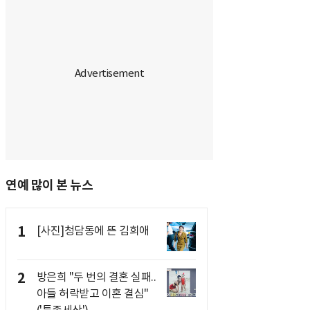
연예 많이 본 뉴스
1
[사진]청담동에 뜬 김희애
2
방은희 "두 번의 결혼 실패..
아들 허락받고 이혼 결심"
('특종세상')