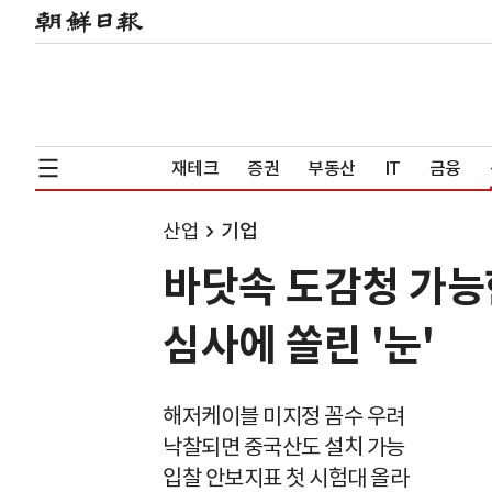
재테크
증권
부동산
IT
금융
산업
기업
바닷속 도감청 가능
심사에 쏠린 '눈'
해저케이블 미지정 꼼수 우려
낙찰되면 중국산도 설치 가능
입찰 안보지표 첫 시험대 올라