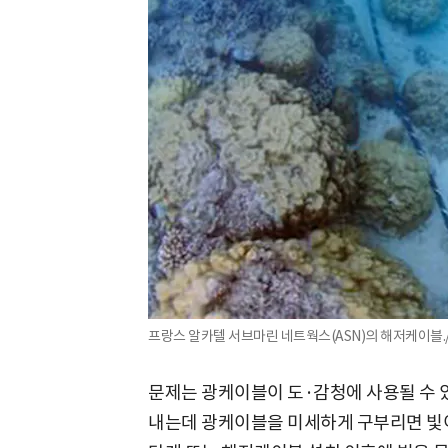
프랑스 알카텔 서브마린 네트웍스(ASN)의 해저케이블./
문제는 광케이블이 도·감청에 사용될 수 
내는데 광케이블을 미세하게 구부리면 빛이