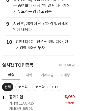
8
금 증여보다 세금 7억 덜 낸다…계산
기 두드리는 강남 고령층
9
서장훈, 28억에 산 양재역 빌딩 450
억에 내놨다
10
GPU 다음은 전력… 엔비디아, 랜
시엄에 4조원 투자
실시간 TOP 종목
08.09
장마감
상승
하락
거래대금
거래량
전체
코스피
코스닥
ETF
8,060
1
동화기업
+
30
%
거래량
1,338,415
거래대금
105.2억