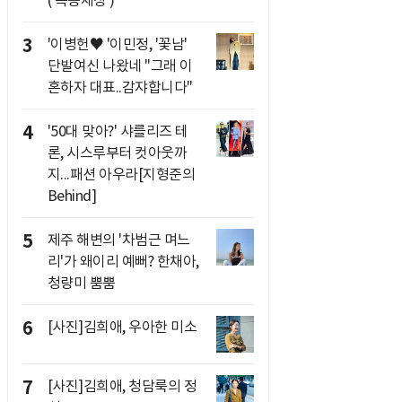
3
'이병헌♥ '이민정, '꽃남'
단발여신 나왔네 "그래 이
혼하자 대표..감쟈합니다"
4
'50대 맞아?' 샤를리즈 테
론, 시스루부터 컷아웃까
지...패션 아우라[지형준의
Behind]
5
제주 해변의 '차범근 며느
리'가 왜이리 예뻐? 한채아,
청량미 뿜뿜
6
[사진]김희애, 우아한 미소
7
[사진]김희애, 청담룩의 정