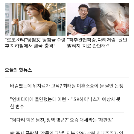
오늘의 핫뉴스
바람폈는데 위자료가 고작? 최태원 이혼소송이 불 붙인 논쟁
"엔비디아에 올인했는데 이런…" SK하이닉스가 예상치 못
한 변수
"닭다리 먹은 남친, 징역 몇년?" 요즘 대세라는 '재판장'
韓 증시 폭락한 '악몽의 그날', 지분 25% 날린 최대주주가 있