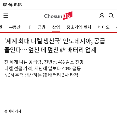
권
부동산
IT
금융
산업
중소기업·벤처
바이오
'세계 최대 니켈 생산국' 인도네시아, 공급
줄인다… 엎친 데 덮친 韓 배터리 업계
전 세계 니켈 공급량, 전년比 4% 감소 전망
니켈 선물 가격, 지난해 말보다 40% 급등
NCM 주력 생산하는 韓 배터리 3사 타격
정미하 기자