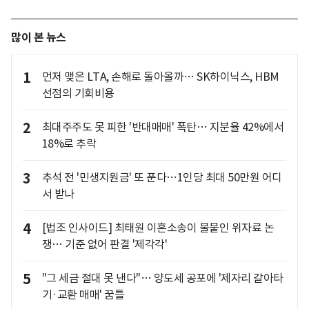
많이 본 뉴스
1
먼저 맺은 LTA, 손해로 돌아올까… SK하이닉스, HBM
선점의 기회비용
2
최대주주도 못 피한 '반대매매' 폭탄… 지분율 42%에서
18%로 추락
3
추석 전 '민생지원금' 또 푼다…1인당 최대 50만원 어디
서 받나
4
[법조 인사이드] 최태원 이혼소송이 불붙인 위자료 논
쟁… 기준 없어 판결 '제각각'
5
"그 세금 절대 못 낸다"… 양도세 공포에 '제자리 갈아타
기·교환 매매' 꿈틀