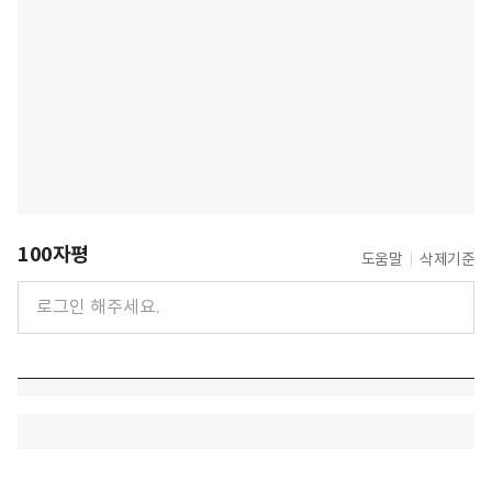
100자평
도움말
삭제기준