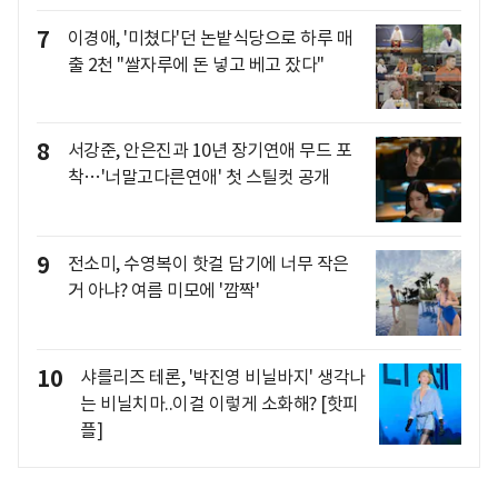
7
이경애, '미쳤다'던 논밭식당으로 하루 매
출 2천 "쌀자루에 돈 넣고 베고 잤다"
8
서강준, 안은진과 10년 장기연애 무드 포
착…'너말고다른연애' 첫 스틸컷 공개
9
전소미, 수영복이 핫걸 담기에 너무 작은
거 아냐? 여름 미모에 '깜짝'
10
샤를리즈 테론, '박진영 비닐바지' 생각나
는 비닐치마..이걸 이렇게 소화해? [핫피
플]