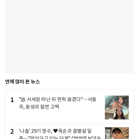
연예 많이 본 뉴스
1
"故 서세원 떠난 뒤 연락 끊겼다"…서동
주, 동생과 절연 고백
2
'나솔' 29기 영수, ♥옥순과 결별설 일
축…"알아가고 있는 단계" ('벙벙튜브')[순