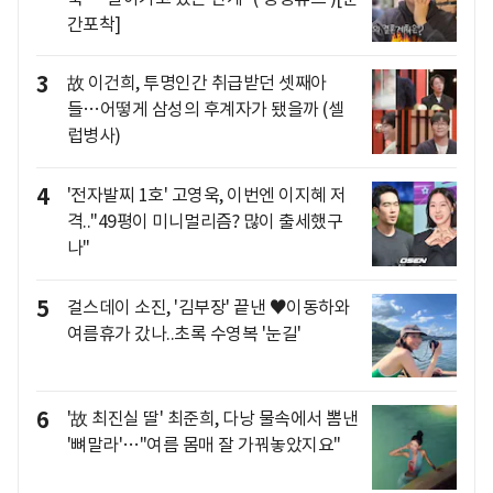
간포착]
3
故 이건희, 투명인간 취급받던 셋째아
들…어떻게 삼성의 후계자가 됐을까 (셀
럽병사)
4
'전자발찌 1호' 고영욱, 이번엔 이지혜 저
격.."49평이 미니멀리즘? 많이 출세했구
나"
5
걸스데이 소진, '김부장' 끝낸 ♥이동하와
여름휴가 갔나..초록 수영복 '눈길'
6
'故 최진실 딸' 최준희, 다낭 물속에서 뽐낸
'뼈말라'…"여름 몸매 잘 가꿔놓았지요"