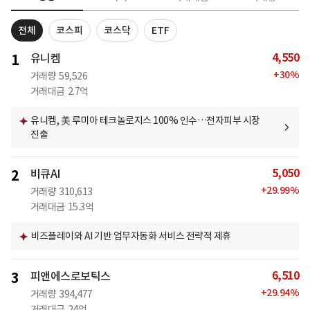
전체
코스피
코스닥
ETF
4,550
1
유니켐
+
30
%
거래량
59,526
거래대금
2.7억
유니켐, 美 루미아 테크놀로지스 100% 인수…전자피부 시장
진출
5,050
2
비큐AI
+
29.99
%
거래량
310,613
거래대금
15.3억
비즈플레이와 AI 기반 업무자동화 서비스 전략적 제휴
6,510
3
피앤에스로보틱스
+
29.94
%
거래량
394,477
거래대금
24억