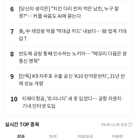
6
[당신의 생각은] "치킨 다리 먼저 먹은 남친, 누구 잘
못?"… 커플 싸움도 AI에 묻는다
7
美, 中 태양광 막을 '역대급 카드' 내놨다… 韓 업계 기대
감↑
8
반도체 공장 통째 인수하는 노키아… "메모리 다음은 광
통신 병목"
9
[단독] K9 자주포 수출 공신 'K10 탄약운반차', 21년 만
에 성능 개량
10
티웨이항공, '트리니티' 새 옷 입었다… 공항 라운지·
기내 인터넷 도입
실시간 TOP 종목
08.06 11:36
장중
상승
하락
거래대금
거래량