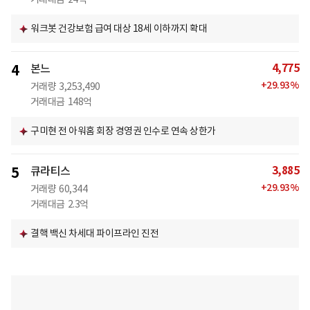
워크봇 건강보험 급여 대상 18세 이하까지 확대
4,775
4
본느
+
29.93
%
거래량
3,253,490
거래대금
148억
구미현 전 아워홈 회장 경영권 인수로 연속 상한가
3,885
5
큐라티스
+
29.93
%
거래량
60,344
거래대금
2.3억
결핵 백신 차세대 파이프라인 진전