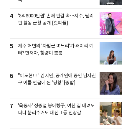
4
'8억8000만원' 손배 판결 속…지수, 필리
핀 활동 근황 공개 [핫피플]
5
제주 해변의 '차범근 며느리'가 왜이리 예
뻐? 한채아, 청량미 뿜뿜
6
"이도현!!!" 임지연, 공개연애 중인 남자친
구 이름 언급에 찐 '당황' [종합]
7
'옥동자' 정종철 붕어빵子, 여친 집 데려오
더니 분리수거도 대신..1등 신랑감