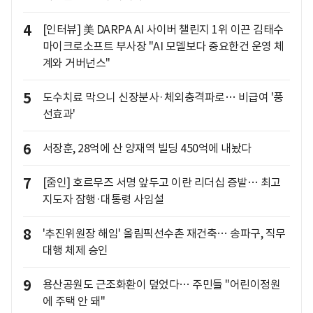
4
[인터뷰] 美 DARPA AI 사이버 챌린지 1위 이끈 김태수
마이크로소프트 부사장 "AI 모델보다 중요한건 운영 체
계와 거버넌스"
5
도수치료 막으니 신장분사·체외충격파로… 비급여 '풍
선효과'
6
서장훈, 28억에 산 양재역 빌딩 450억에 내놨다
7
[줌인] 호르무즈 서명 앞두고 이란 리더십 증발… 최고
지도자 잠행·대통령 사임설
8
'추진위원장 해임' 올림픽선수촌 재건축… 송파구, 직무
대행 체제 승인
9
용산공원도 근조화환이 덮었다… 주민들 "어린이정원
에 주택 안 돼"