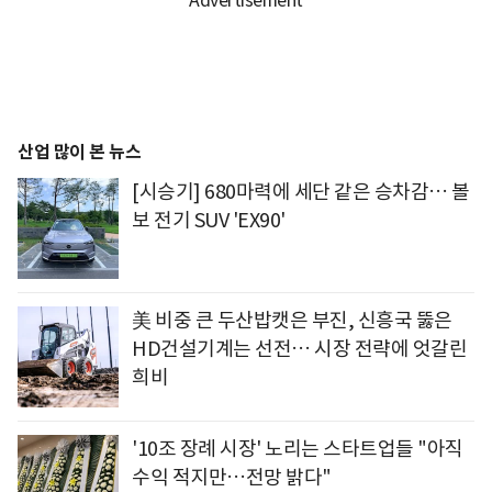
산업 많이 본 뉴스
[시승기] 680마력에 세단 같은 승차감… 볼
보 전기 SUV 'EX90'
美 비중 큰 두산밥캣은 부진, 신흥국 뚫은
HD건설기계는 선전… 시장 전략에 엇갈린
희비
'10조 장례 시장' 노리는 스타트업들 "아직
수익 적지만…전망 밝다"