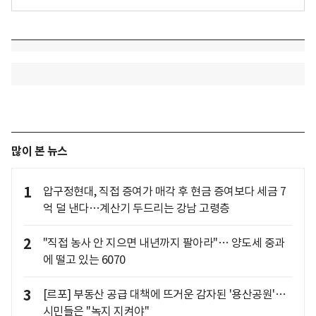
많이 본 뉴스
1
압구정현대, 직접 증여가 매각 후 현금 증여보다 세금 7
억 덜 낸다…계산기 두드리는 강남 고령층
2
"직접 농사 안 지으면 내년까지 팔아라"… 양도세 중과
에 떨고 있는 6070
3
[르포] 부동산 공급 대책에 뜨거운 감자된 '용산공원'…
시민들은 "녹지 지켜야"