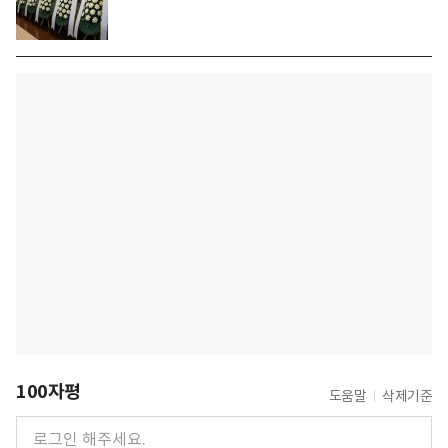
100자평
도움말
삭제기준