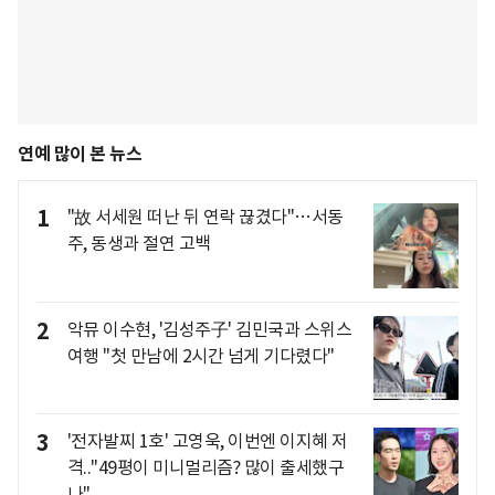
연예 많이 본 뉴스
1
"故 서세원 떠난 뒤 연락 끊겼다"…서동
주, 동생과 절연 고백
2
악뮤 이수현, '김성주子' 김민국과 스위스
여행 "첫 만남에 2시간 넘게 기다렸다"
3
'전자발찌 1호' 고영욱, 이번엔 이지혜 저
격.."49평이 미니멀리즘? 많이 출세했구
나"