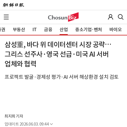
증권
부동산
IT
금융
산업
중소기업·벤처
바이오
삼성重, 바다 위 데이터센터 시장 공략…
그리스 선주사·영국 선급·미국 AI 서버
업체와 협력
프로젝트 발굴·경제성 평가·AI 서버 해상환경 설치 검토
최지희 기자
업데이트
2026.06.03. 09:44