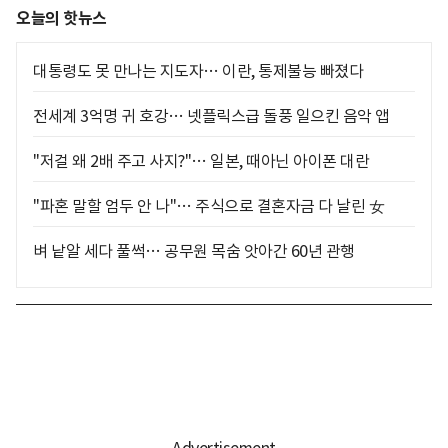
오늘의 핫뉴스
대통령도 못 만나는 지도자… 이란, 통제불능 빠졌다
전세계 3억명 귀 호강… 넷플릭스급 돌풍 일으킨 음악 앱
"저걸 왜 2배 주고 사지?"… 일본, 때아닌 아이폰 대란
"파혼 말할 엄두 안 나"… 주식으로 결혼자금 다 날린 女
벼 낱알 세다 풀썩… 공무원 목숨 앗아간 60년 관행