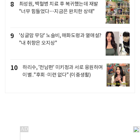
8
최성원, 백혈병 치료 후 복귀했는데 재발
"너무 힘들었다…지금은 완치한 상태"
9
'싱글맘 무당' 노슬비, 매화도령과 열애설?
"내 취향은 오지상"
10
하리수, '전남편' 미키정과 서로 응원하며
이별.."후회·미련 없다" (이중생활)