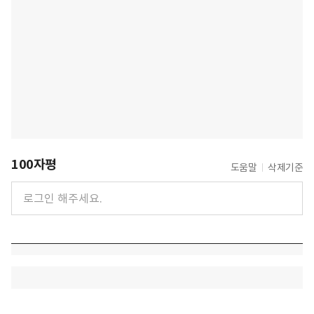
100자평
도움말
삭제기준