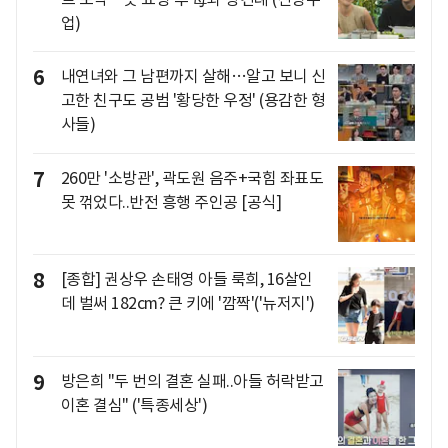
업)
6
내연녀와 그 남편까지 살해…알고 보니 신
고한 친구도 공범 '황당한 우정' (용감한 형
사들)
7
260만 '소방관', 곽도원 음주+국힘 좌표도
못 꺾었다..반전 흥행 주인공 [공식]
8
[종합] 권상우 손태영 아들 룩희, 16살인
데 벌써 182cm? 큰 키에 '깜짝'('뉴저지')
9
방은희 "두 번의 결혼 실패..아들 허락받고
이혼 결심" ('특종세상')