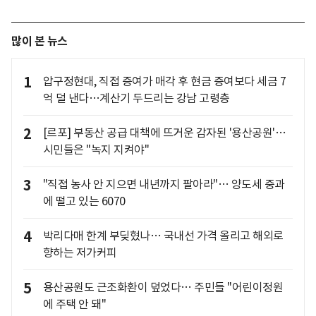
많이 본 뉴스
1
압구정현대, 직접 증여가 매각 후 현금 증여보다 세금 7
억 덜 낸다…계산기 두드리는 강남 고령층
2
[르포] 부동산 공급 대책에 뜨거운 감자된 '용산공원'…
시민들은 "녹지 지켜야"
3
"직접 농사 안 지으면 내년까지 팔아라"… 양도세 중과
에 떨고 있는 6070
4
박리다매 한계 부딪혔나… 국내선 가격 올리고 해외로
향하는 저가커피
5
용산공원도 근조화환이 덮었다… 주민들 "어린이정원
에 주택 안 돼"