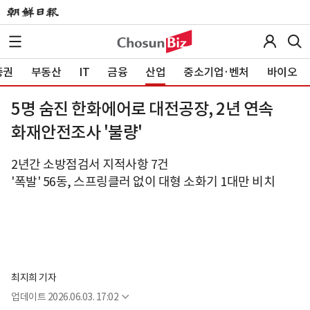
증권
부동산
IT
금융
산업
중소기업·벤처
바이오
5명 숨진 한화에어로 대전공장, 2년 연속
화재안전조사 '불량'
2년간 소방점검서 지적사항 7건
'폭발' 56동, 스프링클러 없이 대형 소화기 1대만 비치
최지희 기자
업데이트
2026.06.03. 17:02