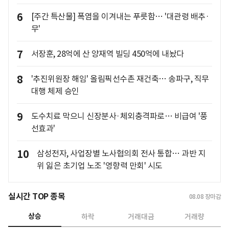
6
[주간 특산물] 폭염을 이겨내는 푸릇함… '대관령 배추·
무'
7
서장훈, 28억에 산 양재역 빌딩 450억에 내놨다
8
'추진위원장 해임' 올림픽선수촌 재건축… 송파구, 직무
대행 체제 승인
9
도수치료 막으니 신장분사·체외충격파로… 비급여 '풍
선효과'
10
삼성전자, 사업장별 노사협의회 전사 통합… 과반 지
위 잃은 초기업 노조 '영향력 만회' 시도
실시간 TOP 종목
08.08
장마감
상승
하락
거래대금
거래량