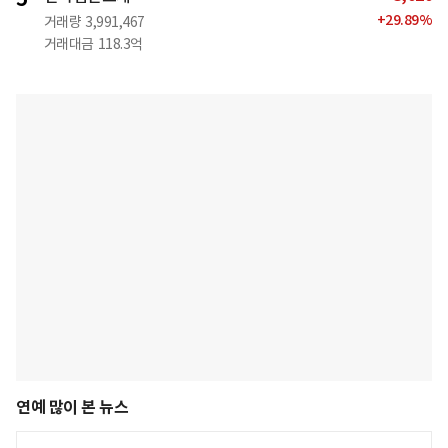
+
29.89
%
거래량
3,991,467
거래대금
118.3억
연예 많이 본 뉴스