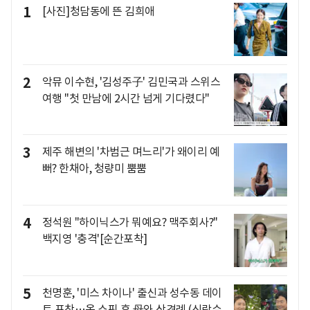
1
[사진]청담동에 뜬 김희애
2
악뮤 이수현, '김성주子' 김민국과 스위스
여행 "첫 만남에 2시간 넘게 기다렸다"
3
제주 해변의 '차범근 며느리'가 왜이리 예
뻐? 한채아, 청량미 뿜뿜
4
정석원 "하이닉스가 뭐예요? 맥주회사?"
백지영 '충격'[순간포착]
5
천명훈, '미스 차이나' 출신과 성수동 데이
트 포착…옷 쇼핑 후 母와 상견례 (신랑수