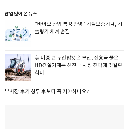
산업 많이 본 뉴스
"바이오 산업 특성 반영" 기술보증기금, 기
술평가 체계 손질
美 비중 큰 두산밥캣은 부진, 신흥국 뚫은
HD건설기계는 선전… 시장 전략에 엇갈린
희비
부사장 車가 상무 車보다 꼭 커야하나요?