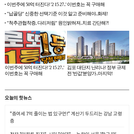
오늘의 핫뉴스
"증여세 7억 줄이는 법 있구먼!" 계산기 두드리는 강남 고령
층