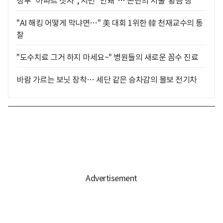
정부 "아파트 짓자", 시민 "안돼"… 논란의 서울 '황금 땅'
"AI 해킹 어떻게 막냐면…" 美 대회 1위한 韓 천재교수의 통
찰
"도수치료 그거 하지 마세요~" 병원들의 새로운 꼼수 진료
바람 가르는 보닛 장착… 세단 같은 승차감의 볼보 전기차