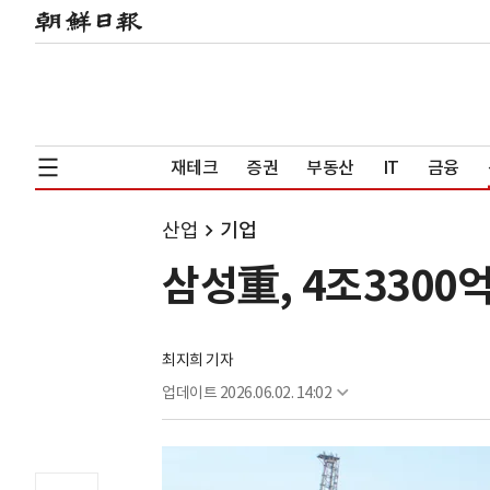
재테크
증권
부동산
IT
금융
산업
기업
삼성重, 4조3300억
최지희 기자
업데이트
2026.06.02. 14:02