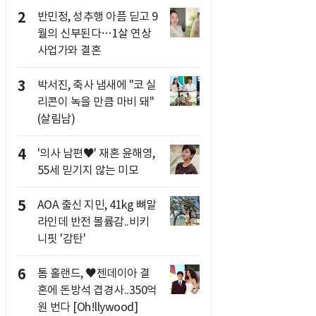
2
반민정, 성추행 아픔 딛고 9
월의 신부된다…1살 연상
사업가와 결혼
3
박서진, 축사 냄새에 "코 실
리콘이 녹을 만큼 마비 돼"
(살림남)
4
'의사 남편♥' 재혼 윤해영,
55세 믿기지 않는 미모
5
AOA 출신 지민, 41kg 뼈말
라인데 반전 볼륨감..비키
니핏 '감탄'
6
톰 홀랜드, ♥︎젠데이아 결
혼에 돈방석 겹경사..350억
원 번다 [Oh!llywood]