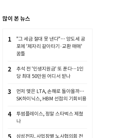
많이 본 뉴스
1
"그 세금 절대 못 낸다"… 양도세 공
포에 '제자리 갈아타기·교환 매매'
꿈틀
2
추석 전 '민생지원금' 또 푼다…1인
당 최대 50만원 어디서 받나
3
먼저 맺은 LTA, 손해로 돌아올까…
SK하이닉스, HBM 선점의 기회비용
4
투썸플레이스, 정말 스타벅스 제쳤
나
5
삼성전자, 사업장별 노사협의회 전