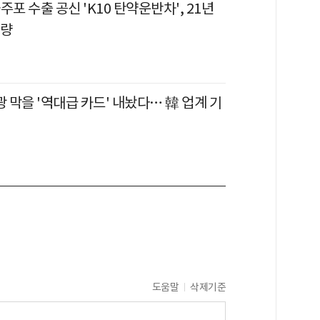
자주포 수출 공신 'K10 탄약운반차', 21년
개량
광 막을 '역대급 카드' 내놨다… 韓 업계 기
도움말
삭제기준