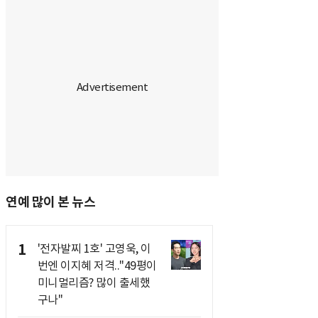
연예 많이 본 뉴스
1
'전자발찌 1호' 고영욱, 이
번엔 이지혜 저격.."49평이
미니멀리즘? 많이 출세했
구나"