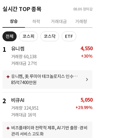
실시간 TOP 종목
08.06
장마감
상승
하락
거래대금
거래량
전체
코스피
코스닥
ETF
4,550
1
유니켐
+
30
%
거래량
60,138
거래대금
2.7억
유니켐, 美 루미아 테크놀로지스 인수…
85억7400만원
5,050
2
비큐AI
+
29.99
%
거래량
324,951
거래대금
16억
비즈플레이와 전략적 제휴, AI 기반 출장·경비
관리 서비스 고도화