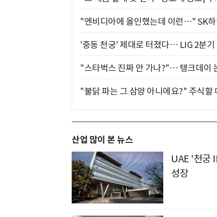
"엔비디아에 올인했는데 이런…" SK
'중동 천궁' 제대로 터졌다… LIG 2분
"스타벅스 진짜 안 가나?"… 탱크데이 
"불닭 파는 그 삼양 아니에요?" 주식할
산업 많이 본 뉴스
UAE '천궁Ⅱ
성장