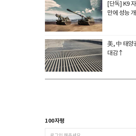
[단독] K9 
만에 성능 
美, 中 태양
대감↑
100자평