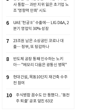
사 통합… 과반 지위 잃은 초기업 노
조 '영향력 만회' 시도
6
UAE '천궁Ⅱ' 수출에… LIG D&A, 2
분기 영업익 30% 성장
7
23조원 남은 소상공인 코로나 대
출… 정부, 또 탕감하나
8
반도체 공장 통째 인수하는 노키
아… "메모리 다음은 광통신 병목"
9
현대건설, 목동10단지 재건축 수주
전 참여
10
주식병합 꼼수도 안 통했다... '동전
주 퇴출' 공포 덮친 63곳