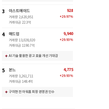
928
3
이스트에이드
+
29.97
%
거래량
2,620,951
거래대금
22.3억
9,940
4
매드업
+
29.93
%
거래량
13,028,020
거래대금
1190.7억
AI 기술 활용한 광고 효율 개선 기대감
4,775
5
본느
+
29.93
%
거래량
3,261,711
거래대금
148.4억
구미현 전 아워홈 회장 경영권 인수