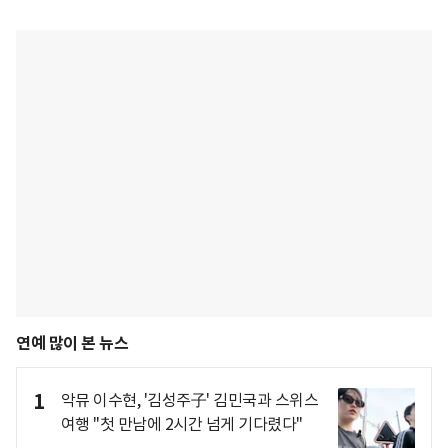
연예 많이 본 뉴스
1
악뮤 이수현, '김성주子' 김민국과 스위스
여행 "첫 만남에 2시간 넘게 기다렸다"