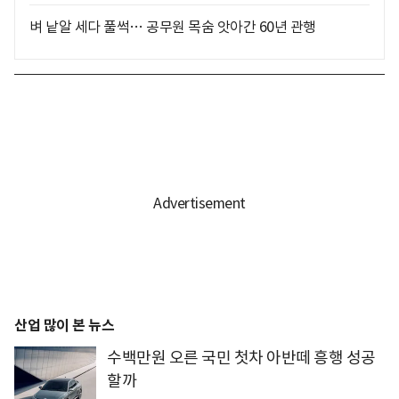
벼 낱알 세다 풀썩… 공무원 목숨 앗아간 60년 관행
산업 많이 본 뉴스
수백만원 오른 국민 첫차 아반떼 흥행 성공
할까