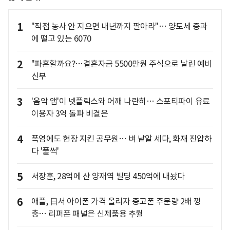
1
"직접 농사 안 지으면 내년까지 팔아라"… 양도세 중과
에 떨고 있는 6070
2
"파혼할까요?…결혼자금 5500만원 주식으로 날린 예비
신부
3
'음악 앱'이 넷플릭스와 어깨 나란히… 스포티파이 유료
이용자 3억 돌파 비결은
4
폭염에도 현장 지킨 공무원… 벼 낱알 세다, 화재 진압하
다 '풀썩'
5
서장훈, 28억에 산 양재역 빌딩 450억에 내놨다
6
애플, 日서 아이폰 가격 올리자 중고폰 주문량 2배 껑
충… 리퍼폰 패널은 신제품용 추월