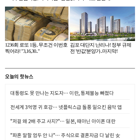
오늘의 핫뉴스
대통령도 못 만나는 지도자… 이란, 통제불능 빠졌다
전세계 3억명 귀 호강… 넷플릭스급 돌풍 일으킨 음악 앱
"저걸 왜 2배 주고 사지?"… 일본, 때아닌 아이폰 대란
"파혼 말할 엄두 안 나"… 주식으로 결혼자금 다 날린 女