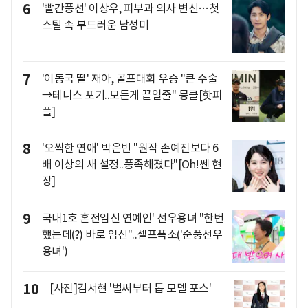
6
'빨간풍선' 이상우, 피부과 의사 변신…첫
스틸 속 부드러운 남성미
7
'이동국 딸' 재아, 골프대회 우승 "큰 수술
→테니스 포기..모든게 끝일줄" 뭉클[핫피
플]
8
'오싹한 연애' 박은빈 "원작 손예진보다 6
배 이상의 새 설정..풍족해졌다"[Oh!쎈 현
장]
9
국내1호 혼전임신 연예인' 선우용녀 "한번
했는데(?) 바로 임신"..셀프폭소('순풍선우
용녀')
10
[사진]김서현 '벌써부터 톱 모델 포스'