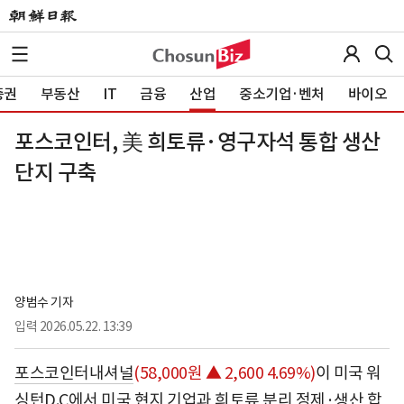
증권
부동산
IT
금융
산업
중소기업·벤처
바이오
포스코인터, 美 희토류·영구자석 통합 생산
단지 구축
양범수 기자
입력
2026.05.22. 13:39
포스코인터내셔널
(58,000원 ▲ 2,600 4.69%)
이 미국 워
싱턴D.C에서 미국 현지 기업과 희토류 분리 정제·생산 합