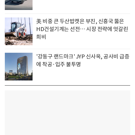
美 비중 큰 두산밥캣은 부진, 신흥국 뚫은
HD건설기계는 선전… 시장 전략에 엇갈린
희비
'강동구 랜드마크' JYP 신사옥, 공사비 급증
에 착공·입주 불투명