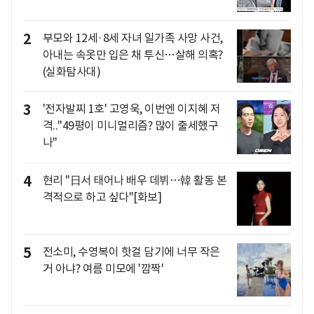
2
부모와 12세·8세 자녀 일가족 사망 사건,
아내는 속옷만 입은 채 투신…살해 의혹?
(실화탐사대)
3
'전자발찌 1호' 고영욱, 이번엔 이지혜 저
격.."49평이 미니멀리즘? 많이 출세했구
나"
4
현리 "日서 태어나 배우 데뷔…韓 활동 본
격적으로 하고 싶다"[화보]
5
전소미, 수영복이 핫걸 담기에 너무 작은
거 아냐? 여름 미모에 '깜짝'