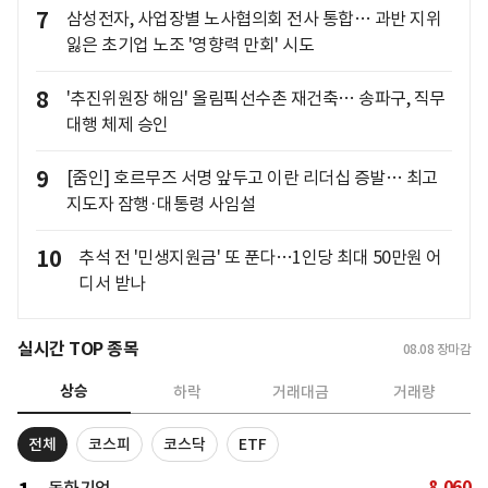
7
삼성전자, 사업장별 노사협의회 전사 통합… 과반 지위
잃은 초기업 노조 '영향력 만회' 시도
8
'추진위원장 해임' 올림픽선수촌 재건축… 송파구, 직무
대행 체제 승인
9
[줌인] 호르무즈 서명 앞두고 이란 리더십 증발… 최고
지도자 잠행·대통령 사임설
10
추석 전 '민생지원금' 또 푼다…1인당 최대 50만원 어
디서 받나
실시간 TOP 종목
08.08
장마감
상승
하락
거래대금
거래량
전체
코스피
코스닥
ETF
8,060