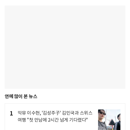
연예 많이 본 뉴스
1
악뮤 이수현, '김성주子' 김민국과 스위스
여행 "첫 만남에 2시간 넘게 기다렸다"