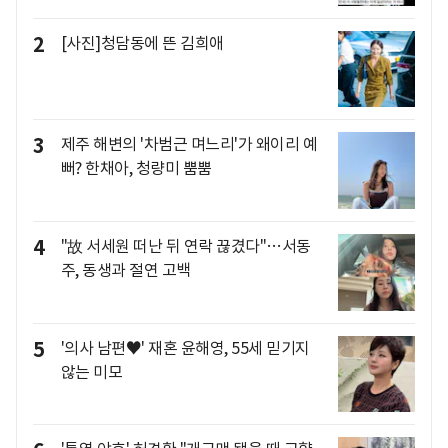
2
[사진]청담동에 뜬 김희애
3
제주 해변의 '차범근 며느리'가 왜이리 예
뻐? 한채아, 청량미 뿜뿜
4
"故 서세원 떠난 뒤 연락 끊겼다"…서동
주, 동생과 절연 고백
5
'의사 남편♥' 재혼 윤해영, 55세 믿기지
않는 미모