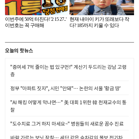
오늘의 핫뉴스
"증여세 7억 줄이는 법 있구먼!" 계산기 두드리는 강남 고령
층
정부 "아파트 짓자", 시민 "안돼"… 논란의 서울 '황금 땅'
"AI 해킹 어떻게 막냐면…" 美 대회 1위한 韓 천재교수의 통
찰
"도수치료 그거 하지 마세요~" 병원들의 새로운 꼼수 진료
바람 가르는 보닛 장착… 세단 같은 승차감의 볼보 전기차