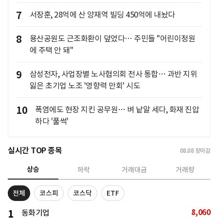
7
서장훈, 28억에 산 양재역 빌딩 450억에 내놨다
8
용산공원도 근조화환이 덮었다… 주민들 "어린이정원
에 주택 안 돼"
9
삼성전자, 사업장별 노사협의회 전사 통합… 과반 지위
잃은 초기업 노조 '영향력 만회' 시도
10
폭염에도 현장 지킨 공무원… 벼 낱알 세다, 화재 진압
하다 '풀썩'
실시간 TOP 종목
08.08
장마감
상승
하락
거래대금
거래량
전체
코스피
코스닥
ETF
8,060
1
동화기업