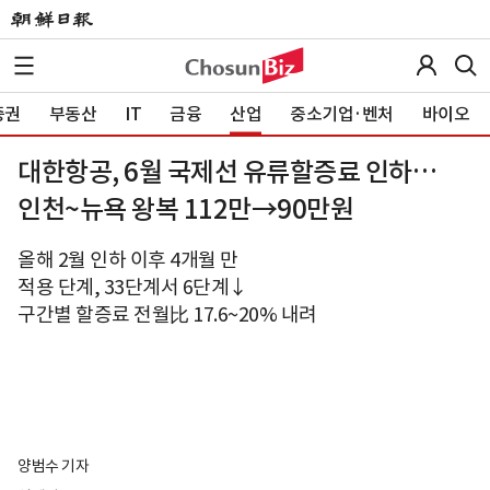
증권
부동산
IT
금융
산업
중소기업·벤처
바이오
대한항공, 6월 국제선 유류할증료 인하…
인천~뉴욕 왕복 112만→90만원
올해 2월 인하 이후 4개월 만
적용 단계, 33단계서 6단계↓
구간별 할증료 전월比 17.6~20% 내려
양범수 기자