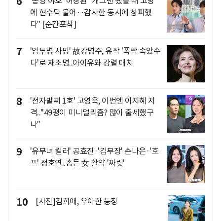
6
'통영 야호' 허경환 "개그맨 됐을 때 고향
에 현수막 붙어‥감사한 동시에 창피했
다" [순간포착]
7
'암투병 사망' 故강명주, 유작 '폭싹 속았수
다'로 재조명..아이유와 강렬 대치
8
'전자발찌 1호' 고영욱, 이번엔 이지혜 저
격.."49평이 미니멀리즘? 많이 출세했구
나"
9
'유부녀 킬러' 공효진·'김부장' 손나은·'호
프' 정호연..총든 女 활약 '짜릿'
10
[사진]김희애, 우아한 등장