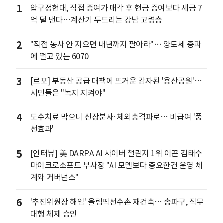
1
압구정현대, 직접 증여가 매각 후 현금 증여보다 세금 7
억 덜 낸다…계산기 두드리는 강남 고령층
2
"직접 농사 안 지으면 내년까지 팔아라"… 양도세 중과
에 떨고 있는 6070
3
[르포] 부동산 공급 대책에 뜨거운 감자된 '용산공원'…
시민들은 "녹지 지켜야"
4
도수치료 막으니 신장분사·체외충격파로… 비급여 '풍
선효과'
5
[인터뷰] 美 DARPA AI 사이버 챌린지 1위 이끈 김태수
마이크로소프트 부사장 "AI 모델보다 중요한건 운영 체
계와 거버넌스"
6
'추진위원장 해임' 올림픽선수촌 재건축… 송파구, 직무
대행 체제 승인