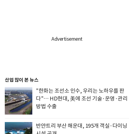
산업 많이 본 뉴스
"한화는 조선소 인수, 우리는 노하우를 판
다"… HD현대, 美에 조선 기술·운영·관리
방법 수출
반얀트리 부산 해운대, 195개 객실·다이닝
시설 공개