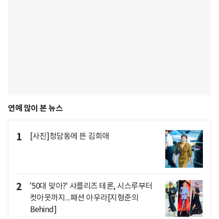
연예 많이 본 뉴스
1
[사진]청담동에 뜬 김희애
2
'50대 맞아?' 샤를리즈 테론, 시스루부터
컷아웃까지...패션 아우라[지형준의
Behind]