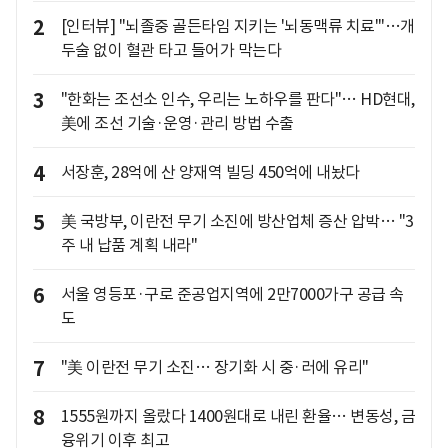
2
[인터뷰] "뇌졸중 골든타임 지키는 '뇌동맥류 치료'"…개
두술 없이 혈관 타고 들어가 막는다
3
"한화는 조선소 인수, 우리는 노하우를 판다"… HD현대,
美에 조선 기술·운영·관리 방법 수출
4
서장훈, 28억에 산 양재역 빌딩 450억에 내놨다
5
美 국방부, 이란전 무기 소진에 방산업체 증산 압박… "3
주 내 납품 계획 내라"
6
서울 영등포·구로 준공업지역에 2만7000가구 공급 속
도
7
"美 이란전 무기 소진… 장기화 시 중·러에 유리"
8
1555원까지 올랐다 1400원대로 내린 환율… 변동성, 금
융위기 이후 최고