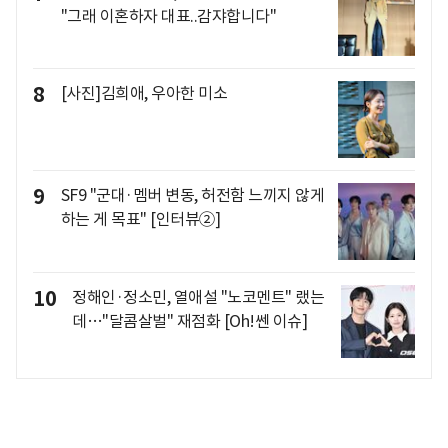
"그래 이혼하자 대표..감쟈합니다"
8
[사진]김희애, 우아한 미소
9
SF9 "군대·멤버 변동, 허전함 느끼지 않게
하는 게 목표" [인터뷰②]
10
정해인·정소민, 열애설 "노코멘트" 랬는
데…"달콤살벌" 재점화 [Oh!쎈 이슈]