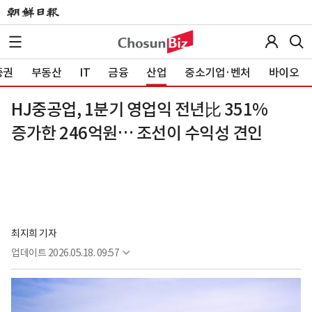
증권
부동산
IT
금융
산업
중소기업·벤처
바이오
HJ중공업, 1분기 영업익 전년比 351%
증가한 246억원… 조선이 수익성 견인
최지희 기자
업데이트
2026.05.18. 09:57