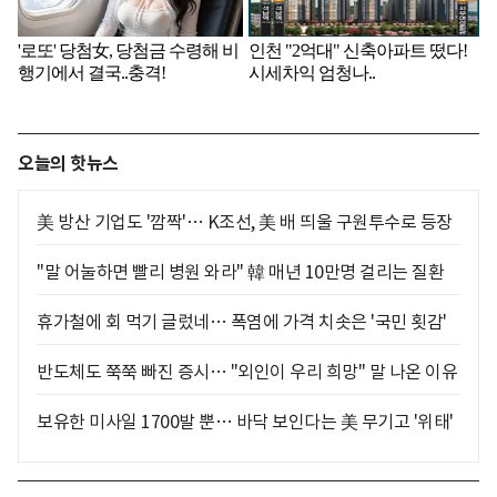
오늘의 핫뉴스
美 방산 기업도 '깜짝'… K조선, 美 배 띄울 구원투수로 등장
"말 어눌하면 빨리 병원 와라" 韓 매년 10만명 걸리는 질환
휴가철에 회 먹기 글렀네… 폭염에 가격 치솟은 '국민 횟감'
반도체도 쭉쭉 빠진 증시… "외인이 우리 희망" 말 나온 이유
보유한 미사일 1700발 뿐… 바닥 보인다는 美 무기고 '위태'