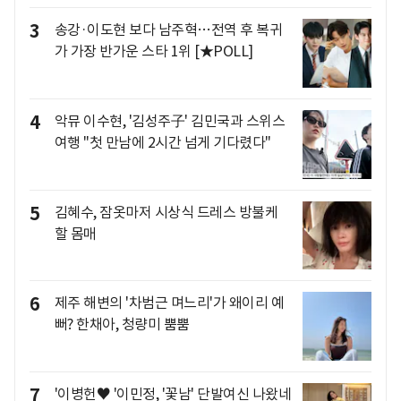
3
송강·이도현 보다 남주혁…전역 후 복귀
가 가장 반가운 스타 1위 [★POLL]
4
악뮤 이수현, '김성주子' 김민국과 스위스
여행 "첫 만남에 2시간 넘게 기다렸다"
5
김혜수, 잠옷마저 시상식 드레스 방불케
할 몸매
6
제주 해변의 '차범근 며느리'가 왜이리 예
뻐? 한채아, 청량미 뿜뿜
7
'이병헌♥ '이민정, '꽃남' 단발여신 나왔네