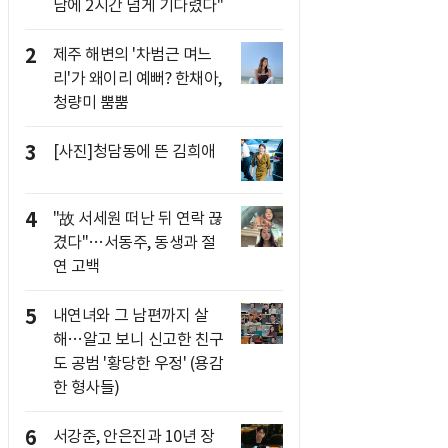
남에 2시간 넘게 기다렸다"
2
제주 해변의 '차범근 며느
리'가 왜이리 예뻐? 한채아,
청량미 뿜뿜
3
[사진]청담동에 뜬 김희애
4
"故 서세원 떠난 뒤 연락 끊
겼다"…서동주, 동생과 절
연 고백
5
내연녀와 그 남편까지 살
해…알고 보니 신고한 친구
도 공범 '황당한 우정' (용감
한 형사들)
6
서강준, 안은진과 10년 장