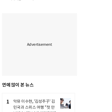
연예 많이 본 뉴스
1
악뮤 이수현, '김성주子' 김
민국과 스위스 여행 "첫 만