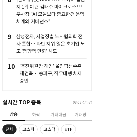
8
지 1위 이끈 김태수 마이크로소프트
부사장 "AI 모델보다 중요한건 운영
체계와 거버넌스"
9
삼성전자, 사업장별 노사협의회 전
사 통합… 과반 지위 잃은 초기업 노
조 '영향력 만회' 시도
10
'추진위원장 해임' 올림픽선수촌
재건축… 송파구, 직무대행 체제
승인
실시간 TOP 종목
08.08
장마감
상승
하락
거래대금
거래량
전체
코스피
코스닥
ETF