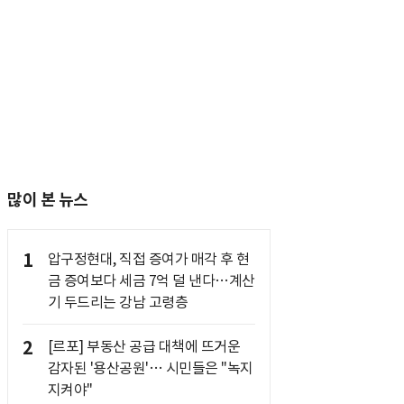
많이 본 뉴스
1
압구정현대, 직접 증여가 매각 후 현
금 증여보다 세금 7억 덜 낸다…계산
기 두드리는 강남 고령층
2
[르포] 부동산 공급 대책에 뜨거운
감자된 '용산공원'… 시민들은 "녹지
지켜야"