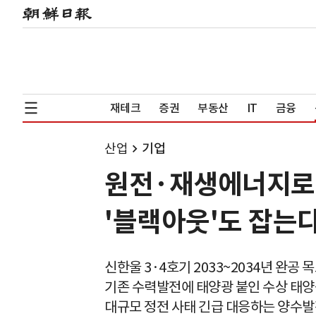
재테크
증권
부동산
IT
금융
산업
기업
원전·재생에너지로
'블랙아웃'도 잡는
신한울 3·4호기 2033~2034년 완공 
기존 수력발전에 태양광 붙인 수상 태양
대규모 정전 사태 긴급 대응하는 양수발