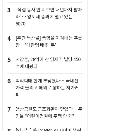
3
"직접 농사 안 지으면 내년까지 팔아
라"… 양도세 중과에 떨고 있는
6070
4
[주간 특산물] 폭염을 이겨내는 푸릇
함… '대관령 배추·무'
5
서장훈, 28억에 산 양재역 빌딩 450
억에 내놨다
6
박리다매 한계 부딪혔나… 국내선
가격 올리고 해외로 향하는 저가커
피
7
용산공원도 근조화환이 덮었다… 주
민들 "어린이정원에 주택 안 돼"
[인터뷰] 美 DARPA AI 사이버 챌린