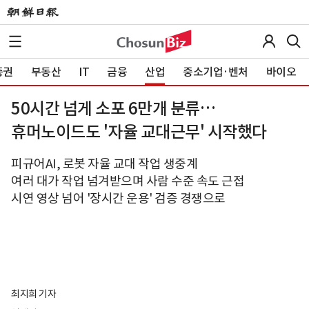
증권
부동산
IT
금융
산업
중소기업·벤처
바이오
50시간 넘게 소포 6만개 분류…
휴머노이드도 '자율 교대근무' 시작했다
피규어AI, 로봇 자율 교대 작업 생중계
여러 대가 작업 넘겨받으며 사람 수준 속도 근접
시연 영상 넘어 '장시간 운용' 검증 경쟁으로
최지희 기자