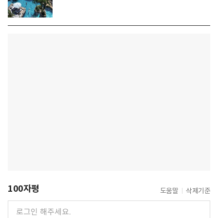
100자평
도움말
삭제기준