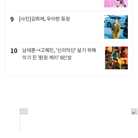
9
[사진]김희애, 우아한 등장
10
남태훈→고혜진, '신의악단' 살기 위해
악기 든 '환장 케미' 6인방
개인정보처리방침
앱설치(Android)