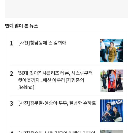
연예 많이 본 뉴스
1
[사진]청담동에 뜬 김희애
2
'50대 맞아?' 샤를리즈 테론, 시스루부터
컷아웃까지...패션 아우라[지형준의
Behind]
3
[사진]김무열-윤승아 부부, 달콤한 손하트