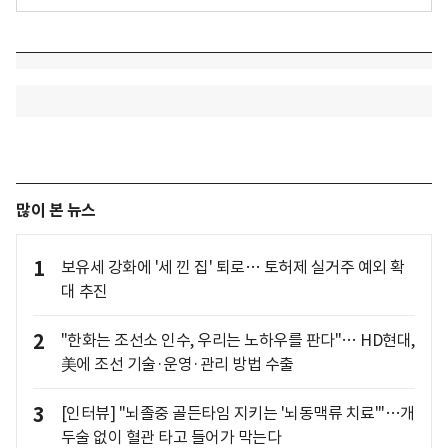
많이 본 뉴스
1
보유세 강화에 '세 낀 집' 퇴로… 토허제 실거주 예외 확
대 추진
2
"한화는 조선소 인수, 우리는 노하우를 판다"… HD현대,
美에 조선 기술·운영·관리 방법 수출
3
[인터뷰] "뇌졸중 골든타임 지키는 '뇌동맥류 치료'"…개
두술 없이 혈관 타고 들어가 막는다