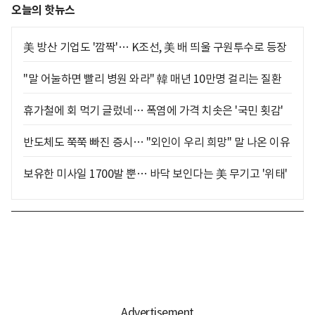
오늘의 핫뉴스
美 방산 기업도 '깜짝'… K조선, 美 배 띄울 구원투수로 등장
"말 어눌하면 빨리 병원 와라" 韓 매년 10만명 걸리는 질환
휴가철에 회 먹기 글렀네… 폭염에 가격 치솟은 '국민 횟감'
반도체도 쭉쭉 빠진 증시… "외인이 우리 희망" 말 나온 이유
보유한 미사일 1700발 뿐… 바닥 보인다는 美 무기고 '위태'