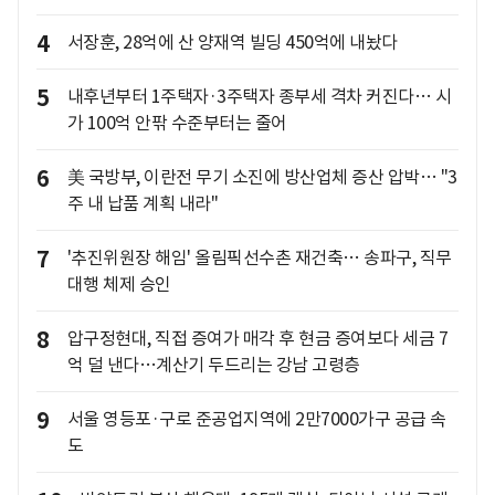
4
서장훈, 28억에 산 양재역 빌딩 450억에 내놨다
5
내후년부터 1주택자·3주택자 종부세 격차 커진다… 시
가 100억 안팎 수준부터는 줄어
6
美 국방부, 이란전 무기 소진에 방산업체 증산 압박… "3
주 내 납품 계획 내라"
7
'추진위원장 해임' 올림픽선수촌 재건축… 송파구, 직무
대행 체제 승인
8
압구정현대, 직접 증여가 매각 후 현금 증여보다 세금 7
억 덜 낸다…계산기 두드리는 강남 고령층
9
서울 영등포·구로 준공업지역에 2만7000가구 공급 속
도