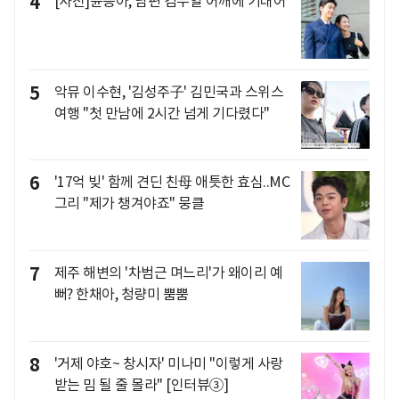
4
[사진]윤승아, 남편 김무열 어깨에 기대어
5
악뮤 이수현, '김성주子' 김민국과 스위스
여행 "첫 만남에 2시간 넘게 기다렸다"
6
'17억 빚' 함께 견딘 친母 애틋한 효심..MC
그리 "제가 챙겨야죠" 뭉클
7
제주 해변의 '차범근 며느리'가 왜이리 예
뻐? 한채아, 청량미 뿜뿜
8
'거제 야호~ 창시자' 미나미 "이렇게 사랑
받는 밈 될 줄 몰라" [인터뷰③]