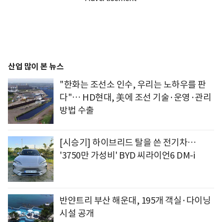
산업 많이 본 뉴스
"한화는 조선소 인수, 우리는 노하우를 판
다"… HD현대, 美에 조선 기술·운영·관리
방법 수출
[시승기] 하이브리드 탈을 쓴 전기차…
'3750만 가성비' BYD 씨라이언6 DM-i
반얀트리 부산 해운대, 195개 객실·다이닝
시설 공개