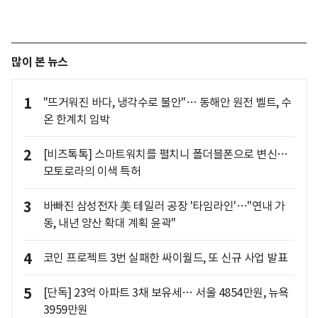
많이 본 뉴스
1
"뜨거워진 바다, 냉각수로 불안"… 동해안 원전 벨트, 수
온 한계치 임박
2
[비즈톡톡] 스마트워치를 펼치니 폴더블폰으로 변신…
모토로라의 이색 특허
3
바빠진 삼성전자 美 테일러 공장 '타임라인'…"연내 가
동, 내년 양산 확대 계획 윤곽"
4
코인 프로젝트 3번 실패한 싸이월드, 또 신규 사업 발표
5
[단독] 23억 아파트 3채 보유세… 서울 4854만원, 뉴욕
3959만원