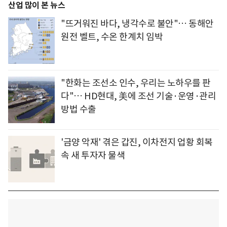
산업 많이 본 뉴스
"뜨거워진 바다, 냉각수로 불안"… 동해안
원전 벨트, 수온 한계치 임박
"한화는 조선소 인수, 우리는 노하우를 판
다"… HD현대, 美에 조선 기술·운영·관리
방법 수출
'금양 악재' 겪은 갑진, 이차전지 업황 회복
속 새 투자자 물색