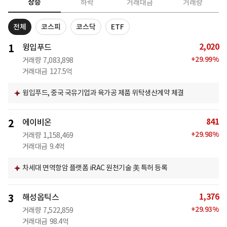
상승
하락
거래대금
거래량
전체
코스피
코스닥
ETF
2,020
1
윙입푸드
+
29.99
%
거래량
7,083,898
거래대금
127.5억
윙입푸드, 중국 국유기업과 육가공 제품 위탁생산계약 체결
841
2
에이비온
+
29.98
%
거래량
1,158,469
거래대금
9.4억
차세대 면역항암 플랫폼 iRAC 원천기술 美 특허 등록
1,376
3
해성옵틱스
+
29.93
%
거래량
7,522,859
거래대금
98.4억