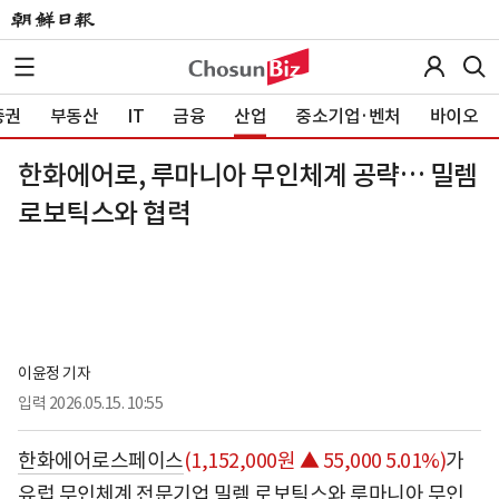
증권
부동산
IT
금융
산업
중소기업·벤처
바이오
한화에어로, 루마니아 무인체계 공략… 밀렘
로보틱스와 협력
이윤정 기자
입력
2026.05.15. 10:55
한화에어로스페이스
(1,152,000원 ▲ 55,000 5.01%)
가
유럽 무인체계 전문기업 밀렘 로보틱스와 루마니아 무인