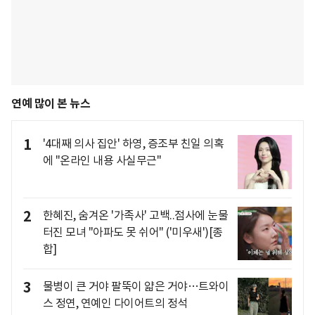
연예 많이 본 뉴스
1
'4대째 의사 집안' 하영, 증조부 친일 의혹
에 "온라인 내용 사실무근"
2
한혜진, 숨겨온 '가족사' 고백..점사에 눈물
터진 모녀 "아파도 못 쉬어" ('미우새')[종
합]
3
물병이 큰 거야 팔뚝이 얇은 거야…트와이
스 정연, 연예인 다이어트의 정석