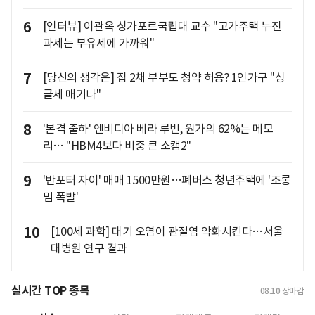
6
[인터뷰] 이관옥 싱가포르국립대 교수 "고가주택 누진
과세는 부유세에 가까워"
7
[당신의 생각은] 집 2채 부부도 청약 허용? 1인가구 "싱
글세 매기나"
8
'본격 출하' 엔비디아 베라 루빈, 원가의 62%는 메모
리… "HBM4보다 비중 큰 소캠2"
9
'반포터 자이' 매매 1500만원…폐버스 청년주택에 '조롱
밈 폭발'
10
[100세 과학] 대기 오염이 관절염 악화시킨다…서울
대병원 연구 결과
실시간 TOP 종목
08.10
장마감