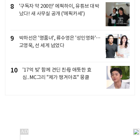
8
'구독자 약 200만' 에픽하이, 유튜브 대박
났다! 새 사무실 공개 ('에픽카세')
9
박하선은 '명품녀', 류수영은 '성인영화'…
고영욱, 선 세게 넘었다
10
'17억 빚' 함께 견딘 친母 애틋한 효
심..MC그리 "제가 챙겨야죠" 뭉클