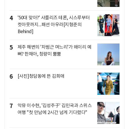
4
'50대 맞아?' 샤를리즈 테론, 시스루부터
컷아웃까지...패션 아우라[지형준의
Behind]
5
제주 해변의 '차범근 며느리'가 왜이리 예
뻐? 한채아, 청량미 뿜뿜
6
[사진]청담동에 뜬 김희애
7
악뮤 이수현, '김성주子' 김민국과 스위스
여행 "첫 만남에 2시간 넘게 기다렸다"