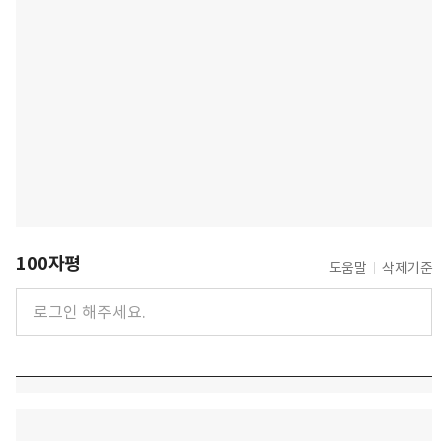
100자평
도움말
삭제기준