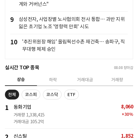
계와 거버넌스"
9
삼성전자, 사업장별 노사협의회 전사 통합… 과반 지위
잃은 초기업 노조 '영향력 만회' 시도
10
'추진위원장 해임' 올림픽선수촌 재건축… 송파구, 직
무대행 체제 승인
실시간 TOP 종목
08.08
장마감
상승
하락
거래대금
거래량
전체
코스피
코스닥
ETF
8,060
1
동화기업
+
30
%
거래량
1,338,415
거래대금
105.2억
1,852
2
신스틸