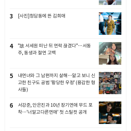
3
[사진]청담동에 뜬 김희애
4
"故 서세원 떠난 뒤 연락 끊겼다"…서동
주, 동생과 절연 고백
5
내연녀와 그 남편까지 살해…알고 보니 신
고한 친구도 공범 '황당한 우정' (용감한 형
사들)
6
서강준, 안은진과 10년 장기연애 무드 포
착…'너말고다른연애' 첫 스틸컷 공개