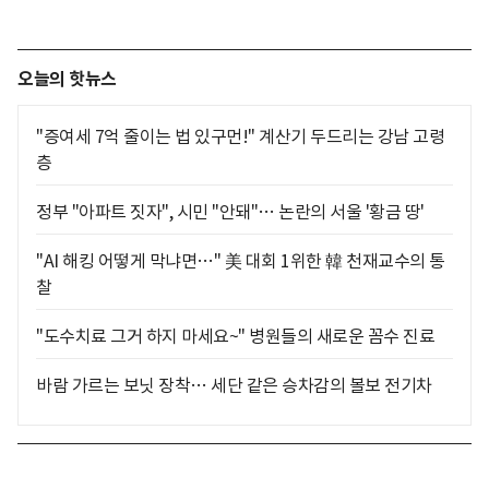
오늘의 핫뉴스
"증여세 7억 줄이는 법 있구먼!" 계산기 두드리는 강남 고령
층
정부 "아파트 짓자", 시민 "안돼"… 논란의 서울 '황금 땅'
"AI 해킹 어떻게 막냐면…" 美 대회 1위한 韓 천재교수의 통
찰
"도수치료 그거 하지 마세요~" 병원들의 새로운 꼼수 진료
바람 가르는 보닛 장착… 세단 같은 승차감의 볼보 전기차