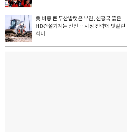
美 비중 큰 두산밥캣은 부진, 신흥국 뚫은
HD건설기계는 선전… 시장 전략에 엇갈린
희비