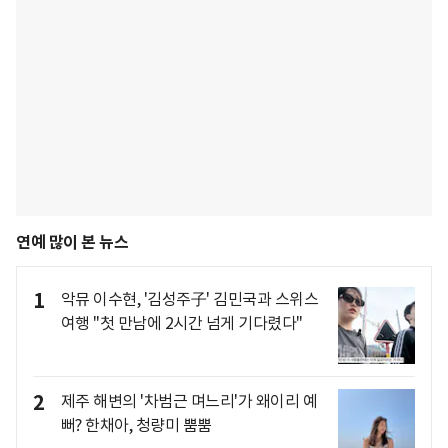
연예 많이 본 뉴스
1
악뮤 이수현, '김성주子' 김민국과 스위스
여행 "첫 만남에 2시간 넘게 기다렸다"
2
제주 해변의 '차범근 며느리'가 왜이리 예
뻐? 한채아, 청량미 뿜뿜