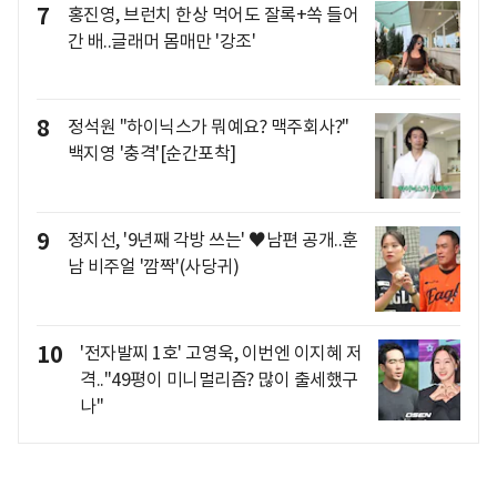
7
홍진영, 브런치 한상 먹어도 잘록+쏙 들어
간 배..글래머 몸매만 '강조'
8
정석원 "하이닉스가 뭐예요? 맥주회사?"
백지영 '충격'[순간포착]
9
정지선, '9년째 각방 쓰는' ♥남편 공개..훈
남 비주얼 '깜짝'(사당귀)
10
'전자발찌 1호' 고영욱, 이번엔 이지혜 저
격.."49평이 미니멀리즘? 많이 출세했구
나"