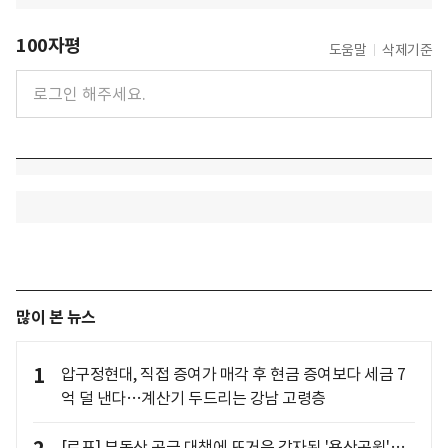
100자평
도움말
삭제기준
많이 본 뉴스
1
압구정현대, 직접 증여가 매각 후 현금 증여보다 세금 7
억 덜 낸다…계산기 두드리는 강남 고령층
[르포] 부동산 공급 대책에 뜨거운 감자된 '용산공원'…