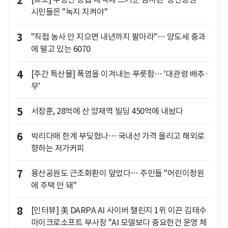
2
시민들은 "녹지 지켜야"
3
"직접 농사 안 지으면 내년까지 팔아라"… 양도세 중과
에 떨고 있는 6070
4
[주간 특산물] 폭염을 이겨내는 푸릇함… '대관령 배추·
무'
5
서장훈, 28억에 산 양재역 빌딩 450억에 내놨다
6
박리다매 한계 부딪혔나… 국내선 가격 올리고 해외로
향하는 저가커피
7
용산공원도 근조화환이 덮었다… 주민들 "어린이정원
에 주택 안 돼"
8
[인터뷰] 美 DARPA AI 사이버 챌린지 1위 이끈 김태수
마이크로소프트 부사장 "AI 모델보다 중요한건 운영 체