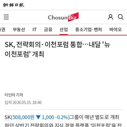
증권
부동산
IT
금융
산업
중소기업·벤처
바이오
SK, 전략회의·이천포럼 통합…내달 '뉴
이천포럼' 개최
이인아 기자
입력
2026.05.15. 18:40
SK
(508,000원 ▼ 1,000 -0.2%)
그룹이 매년 별도로 개최
하던 상반기 전략회의와 지식 경영 플랫폼 '이천포럼'을 전