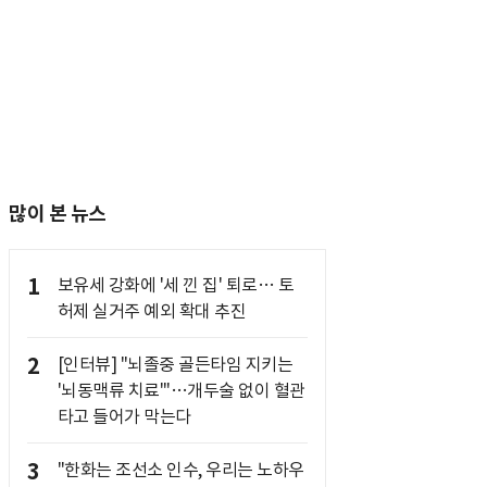
많이 본 뉴스
1
보유세 강화에 '세 낀 집' 퇴로… 토
허제 실거주 예외 확대 추진
2
[인터뷰] "뇌졸중 골든타임 지키는
'뇌동맥류 치료'"…개두술 없이 혈관
타고 들어가 막는다
3
"한화는 조선소 인수, 우리는 노하우