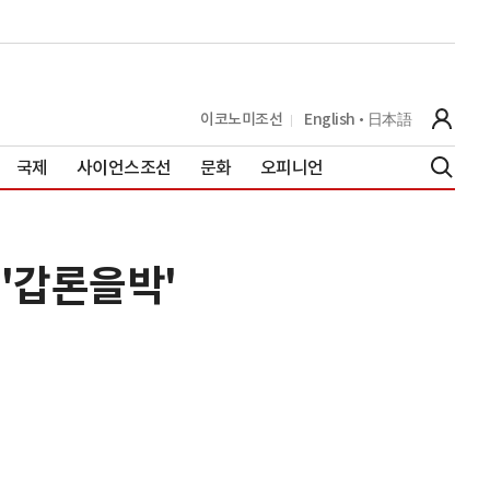
이코노미조선
English
日本語
국제
사이언스조선
문화
오피니언
 '갑론을박'