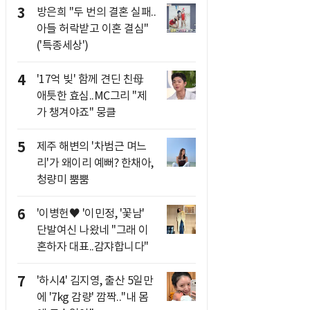
3
방은희 "두 번의 결혼 실패..
아들 허락받고 이혼 결심"
('특종세상')
4
'17억 빚' 함께 견딘 친母
애틋한 효심..MC그리 "제
가 챙겨야죠" 뭉클
5
제주 해변의 '차범근 며느
리'가 왜이리 예뻐? 한채아,
청량미 뿜뿜
6
'이병헌♥ '이민정, '꽃남'
단발여신 나왔네 "그래 이
혼하자 대표..감쟈합니다"
7
'하시4' 김지영, 출산 5일만
에 '7kg 감량' 깜짝.."내 몸