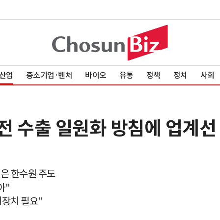
산업
중소기업·벤처
바이오
유통
정책
정치
사회
원전 수출 일원화 방침에 업계선
은 한수원 주도
아"
제장치 필요"