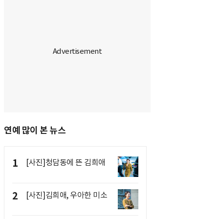
연예 많이 본 뉴스
1
[사진]청담동에 뜬 김희애
2
[사진]김희애, 우아한 미소