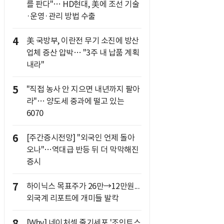
를 판다"… HD현대, 美에 조선 기술
·운영·관리 방법 수출
4
美 국방부, 이란전 무기 소진에 방산
업체 증산 압박… "3주 내 납품 계획
내라"
5
"직접 농사 안 지으면 내년까지 팔아
라"… 양도세 중과에 떨고 있는
6070
6
[주간증시전망] "외국인 언제 돌아
오나"…역대급 반등 뒤 더 막막해진
증시
7
하이닉스 목표주가 26만→12만원...
외국계 리포트에 개미들 발칵
8
[Why] 네이처셀 줄기세포 '조인트스