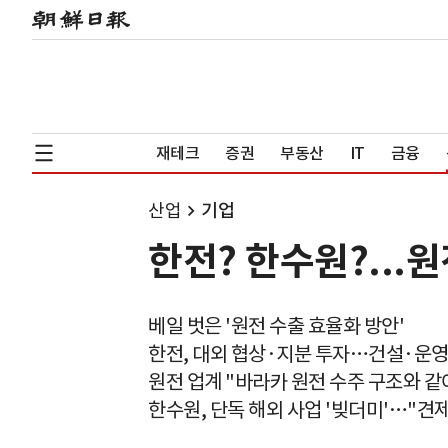
재테크
증권
부동산
IT
금융
산업
기업
한전? 한수원?...
베일 벗은 '원전 수출 효율화 방안'
한전, 대외 협상·지분 투자…건설·운영
원전 업계 "바라카 원전 수주 구조와 같
한수원, 단독 해외 사업 '빚더미'…"견