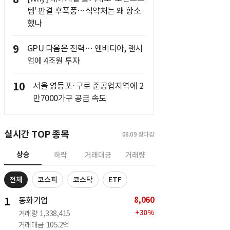
템' 판결 후폭풍…식약처는 왜 항소
했나
9
GPU 다음은 전력… 엔비디아, 랜시
엄에 4조원 투자
10
서울 영등포·구로 준공업지역에 2
만7000가구 공급 속도
실시간 TOP 종목
08.09
장마감
상승
하락
거래대금
거래량
전체
코스피
코스닥
ETF
8,060
1
동화기업
+
30
%
거래량
1,338,415
거래대금
105.2억