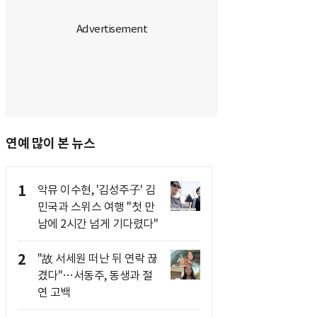
연예 많이 본 뉴스
1
악뮤 이수현, '김성주子' 김
민국과 스위스 여행 "첫 만
남에 2시간 넘게 기다렸다"
2
"故 서세원 떠난 뒤 연락 끊
겼다"…서동주, 동생과 절
연 고백