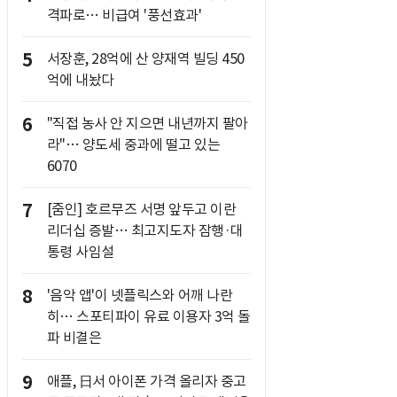
격파로… 비급여 '풍선효과'
5
서장훈, 28억에 산 양재역 빌딩 450
억에 내놨다
6
"직접 농사 안 지으면 내년까지 팔아
라"… 양도세 중과에 떨고 있는
6070
7
[줌인] 호르무즈 서명 앞두고 이란
리더십 증발… 최고지도자 잠행·대
통령 사임설
8
'음악 앱'이 넷플릭스와 어깨 나란
히… 스포티파이 유료 이용자 3억 돌
파 비결은
9
애플, 日서 아이폰 가격 올리자 중고