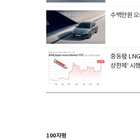
수백만원 오
중동發 LNG
상한제' 시
100자평