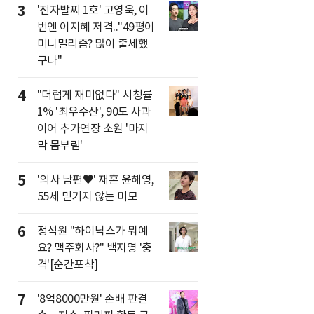
3
'전자발찌 1호' 고영욱, 이
번엔 이지혜 저격.."49평이
미니멀리즘? 많이 출세했
구나"
4
"더럽게 재미없다" 시청률
1% '최우수산', 90도 사과
이어 추가연장 소원 '마지
막 몸부림'
5
'의사 남편♥' 재혼 윤해영,
55세 믿기지 않는 미모
6
정석원 "하이닉스가 뭐예
요? 맥주회사?" 백지영 '충
격'[순간포착]
7
'8억8000만원' 손배 판결