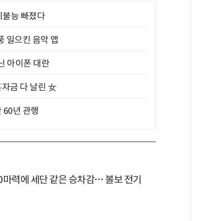
제불능 빠졌다
풍 일으킨 음악 앱
아닌 아이폰 대란
혼자금 다 날린 女
 60년 관행
80마력에 세단 같은 승차감… 볼보 전기
'