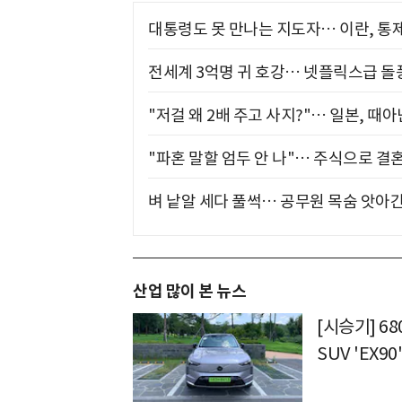
대통령도 못 만나는 지도자… 이란, 통
전세계 3억명 귀 호강… 넷플릭스급 돌
"저걸 왜 2배 주고 사지?"… 일본, 때
"파혼 말할 엄두 안 나"… 주식으로 결
벼 낱알 세다 풀썩… 공무원 목숨 앗아간
산업 많이 본 뉴스
[시승기] 6
SUV 'EX90