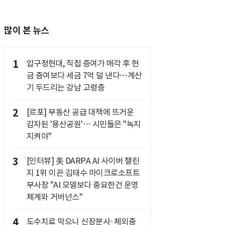
많이 본 뉴스
1
압구정현대, 직접 증여가 매각 후 현
금 증여보다 세금 7억 덜 낸다…계산
기 두드리는 강남 고령층
2
[르포] 부동산 공급 대책에 뜨거운
감자된 '용산공원'… 시민들은 "녹지
지켜야"
3
[인터뷰] 美 DARPA AI 사이버 챌린
지 1위 이끈 김태수 마이크로소프트
부사장 "AI 모델보다 중요한건 운영
체계와 거버넌스"
4
도수치료 막으니 신장분사·체외충