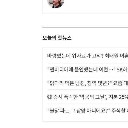
오늘의 핫뉴스
바람폈는데 위자료가 고작? 최태원 이혼
"엔비디아에 올인했는데 이런…" SK
"닭다리 먹은 남친, 징역 몇년?" 요즘 
韓 증시 폭락한 '악몽의 그날', 지분 2
"불닭 파는 그 삼양 아니에요?" 주식할