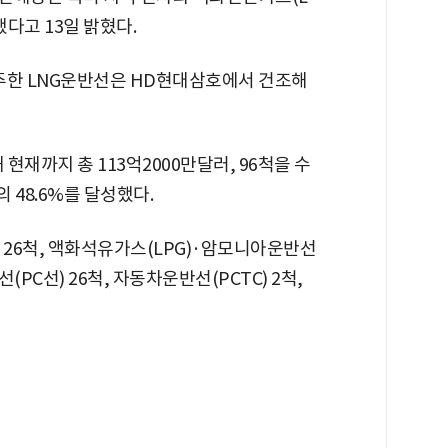
했다고 13일 밝혔다.
수주한 LNG운반선은 HD현대삼호에서 건조해
재까지 총 113억2000만달러, 96척을 수
 48.6%를 달성했다.
 26척, 액화석유가스(LPG)·암모니아운반선
PC선) 26척, 자동차운반선(PCTC) 2척,