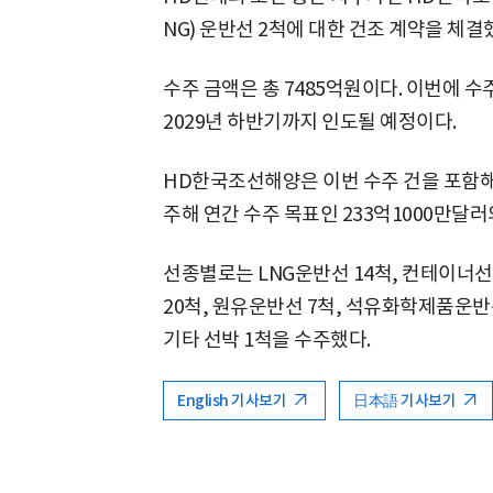
NG) 운반선 2척에 대한 건조 계약을 체결
수주 금액은 총 7485억원이다. 이번에 
2029년 하반기까지 인도될 예정이다.
HD한국조선해양은 이번 수주 건을 포함해 현
주해 연간 수주 목표인 233억1000만달러의
선종별로는 LNG운반선 14척, 컨테이너선
20척, 원유운반선 7척, 석유화학제품운반선(
기타 선박 1척을 수주했다.
English 기사보기
日本語 기사보기