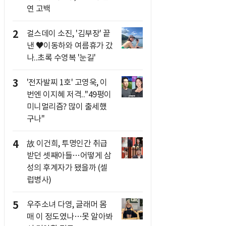
연 고백
2
걸스데이 소진, '김부장' 끝
낸 ♥이동하와 여름휴가 갔
나..초록 수영복 '눈길'
3
'전자발찌 1호' 고영욱, 이
번엔 이지혜 저격.."49평이
미니멀리즘? 많이 출세했
구나"
4
故 이건희, 투명인간 취급
받던 셋째아들…어떻게 삼
성의 후계자가 됐을까 (셀
럽병사)
5
우주소녀 다영, 글래머 몸
매 이 정도였나…못 알아봐