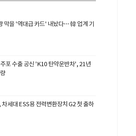
광 막을 '역대급 카드' 내놨다… 韓 업계 기
자주포 수출 공신 'K10 탄약운반차', 21년
개량
 차세대 ESS용 전력변환장치 G2 첫 출하