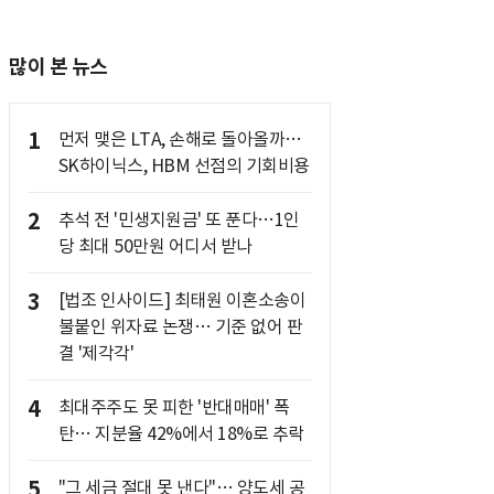
많이 본 뉴스
1
먼저 맺은 LTA, 손해로 돌아올까…
SK하이닉스, HBM 선점의 기회비용
2
추석 전 '민생지원금' 또 푼다…1인
당 최대 50만원 어디서 받나
3
[법조 인사이드] 최태원 이혼소송이
불붙인 위자료 논쟁… 기준 없어 판
결 '제각각'
4
최대주주도 못 피한 '반대매매' 폭
탄… 지분율 42%에서 18%로 추락
5
"그 세금 절대 못 낸다"… 양도세 공