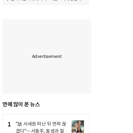
연예 많이 본 뉴스
1
"故 서세원 떠난 뒤 연락 끊
겼다"…서동주, 동생과 절