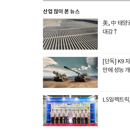
산업 많이 본 뉴스
美, 中 태양
대감↑
[단독] K9 
만에 성능 
LS일렉트릭,