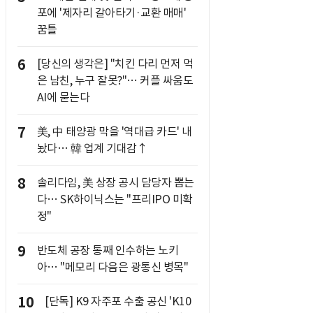
포에 '제자리 갈아타기·교환 매매'
꿈틀
6
[당신의 생각은] "치킨 다리 먼저 먹
은 남친, 누구 잘못?"… 커플 싸움도
AI에 묻는다
7
美, 中 태양광 막을 '역대급 카드' 내
놨다… 韓 업계 기대감↑
8
솔리다임, 美 상장 공시 담당자 뽑는
다… SK하이닉스는 "프리IPO 미확
정"
9
반도체 공장 통째 인수하는 노키
아… "메모리 다음은 광통신 병목"
10
[단독] K9 자주포 수출 공신 'K10