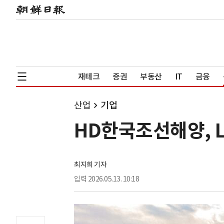
재테크
증권
부동산
IT
금융
산업
기업
HD한국조선해양, L
최지희 기자
입력
2026.05.13. 10:18