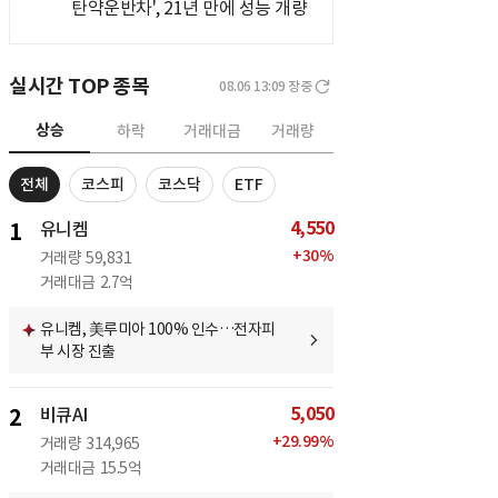
탄약운반차', 21년 만에 성능 개량
실시간 TOP 종목
08.06 13:09
장중
상승
하락
거래대금
거래량
전체
코스피
코스닥
ETF
4,550
1
유니켐
+
30
%
거래량
59,831
거래대금
2.7억
유니켐, 美루미아 100% 인수…전자피
부 시장 진출
5,050
2
비큐AI
+
29.99
%
거래량
314,965
거래대금
15.5억