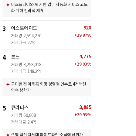
비즈플레이와 AI 기반 업무 자동화 서비스 고도
화 위해 전략적 제휴
928
3
이스트에이드
+
29.97
%
거래량
2,594,270
거래대금
22억
4,775
4
본느
+
29.93
%
거래량
3,258,028
거래대금
148.2억
구미현 전 아워홈 회장 경영권 인수로 4거래일
연속 상한가
3,885
5
큐라티스
+
29.93
%
거래량
60,808
거래대금
2.4억
결핵 백신 차세대 파이프라인 소식에 상한가