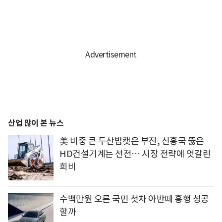
산업 많이 본 뉴스
美 비중 큰 두산밥캣은 부진, 신흥국 뚫은
HD건설기계는 선전… 시장 전략에 엇갈린
희비
수백만원 오른 국민 첫차 아반떼 흥행 성공
할까