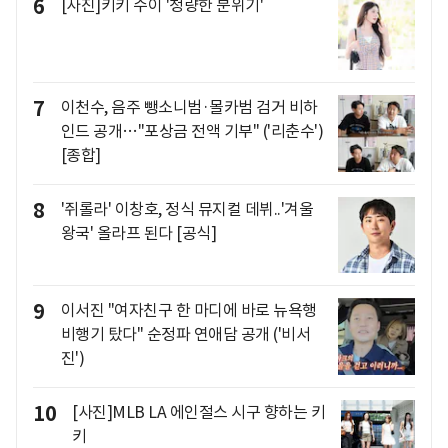
6
[사진]키키 수이 '청량한 분위기'
7
이천수, 음주 뺑소니범·몰카범 검거 비하
인드 공개…"포상금 전액 기부" ('리춘수')
[종합]
8
'쥐롤라' 이창호, 정식 뮤지컬 데뷔..'겨울
왕국' 올라프 된다 [공식]
9
이서진 "여자친구 한 마디에 바로 뉴욕행
비행기 탔다" 순정파 연애담 공개 ('비서
진')
10
[사진]MLB LA 에인절스 시구 향하는 키
키