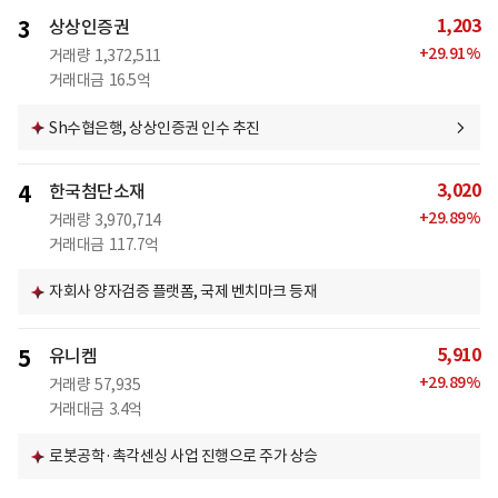
1,203
3
상상인증권
+
29.91
%
거래량
1,372,511
거래대금
16.5억
Sh수협은행, 상상인증권 인수 추진
3,020
4
한국첨단소재
+
29.89
%
거래량
3,970,714
거래대금
117.7억
자회사 양자검증 플랫폼, 국제 벤치마크 등재
5,910
5
유니켐
+
29.89
%
거래량
57,935
거래대금
3.4억
로봇공학·촉각센싱 사업 진행으로 주가 상승