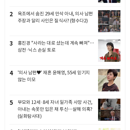
2
욕조에서 숨진 29세 만삭 아내, 의사 남편
주장과 달리 사인은 질식사? (형수다2)
3
홍진경 "사라는 대로 샀는데 계속 빠져"…
삼전·닉스 손실 토로
4
'의사 남편♥' 재혼 윤해영, 55세 믿기지
않는 미모
5
부모와 12세·8세 자녀 일가족 사망 사건,
아내는 속옷만 입은 채 투신…살해 의혹?
(실화탐사대)