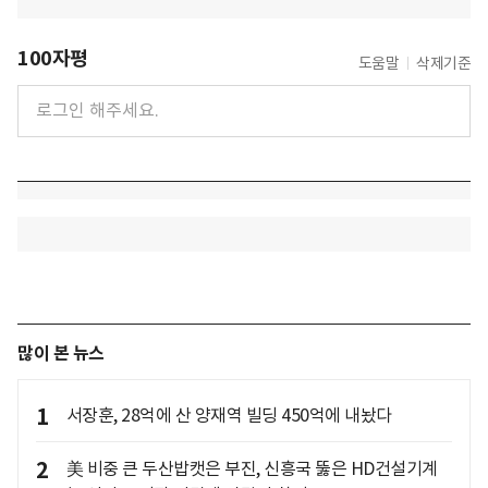
100자평
도움말
삭제기준
많이 본 뉴스
1
서장훈, 28억에 산 양재역 빌딩 450억에 내놨다
2
美 비중 큰 두산밥캣은 부진, 신흥국 뚫은 HD건설기계