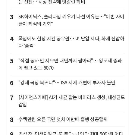
는 선전… 시장 전략에 엇갈린 희비
3
SK하이닉스, 솔리다임 키우기 나선 이유는…"이번 사이
클이 최적의 기회"
4
폭염에도 현장 지킨 공무원… 벼 낱알 세다, 화재 진압하
다 '풀썩'
5
"직접 농사 안 지으면 내년까지 팔아라"… 양도세 중과
에 떨고 있는 6070
6
"강제 국장 복귀냐"… ISA 세제 개편에 투자자 불만
7
[사이언스카페] AI가 세균 잡는 바이러스 생성, 내성균도
감염
8
수백만원 오른 국민 첫차 아반떼 흥행 성공할까
9
추석 전 '민생지원금' 또 푼다…1인당 최대 50만원 어디