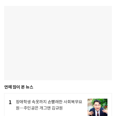
연예 많이 본 뉴스
1
장애학생 속옷까지 손빨래한 사회복무요
원…주인공은 개그맨 김규원