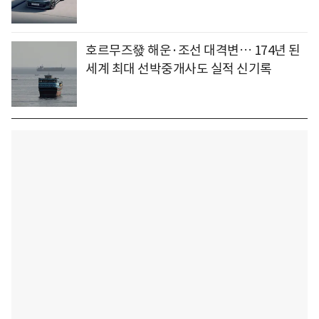
호르무즈發 해운·조선 대격변… 174년 된
세계 최대 선박중개사도 실적 신기록