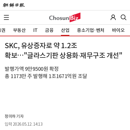
증권
부동산
IT
금융
산업
중소기업·벤처
바이오
SKC, 유상증자로 약 1.2조
확보…"글라스기판 상용화∙재무구조 개선"
발행가액 9만9500원 확정
총 1173만 주 발행해 1조1671억원 조달
정미하 기자
입력
2026.05.12. 14:13