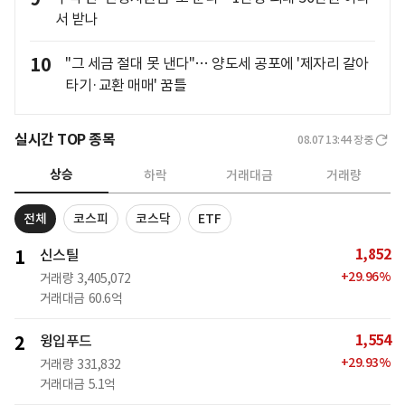
서 받나
10
"그 세금 절대 못 낸다"… 양도세 공포에 '제자리 갈아
타기·교환 매매' 꿈틀
실시간 TOP 종목
08.07 13:44
장중
상승
하락
거래대금
거래량
전체
코스피
코스닥
ETF
1,852
1
신스틸
+
29.96
%
거래량
3,405,072
거래대금
60.6억
1,554
2
윙입푸드
+
29.93
%
거래량
331,832
거래대금
5.1억