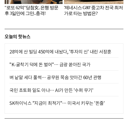
오늘의 핫뉴스
28억에 산 빌딩 450억에 내놨다, '투자의 신' 내린 서장훈
"K-굴착기 덕에 돈 벌어"… 금광 쏟아진 국가
벼 낱알 세다 풀썩… 공무원 목숨 앗아간 60년 관행
국민 초토화 일도 아냐… AI가 만든 '수퍼 무기'
SK하이닉스 "지금이 최적기"… 미국서 키우는 '돈줄'