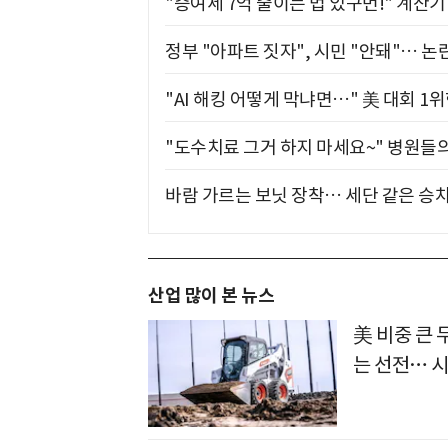
"증여세 7억 줄이는 법 있구먼!" 계산
정부 "아파트 짓자", 시민 "안돼"… 논란
"AI 해킹 어떻게 막냐면…" 美 대회 1
"도수치료 그거 하지 마세요~" 병원들
바람 가르는 보닛 장착… 세단 같은 승
산업 많이 본 뉴스
美 비중 큰
는 선전… 