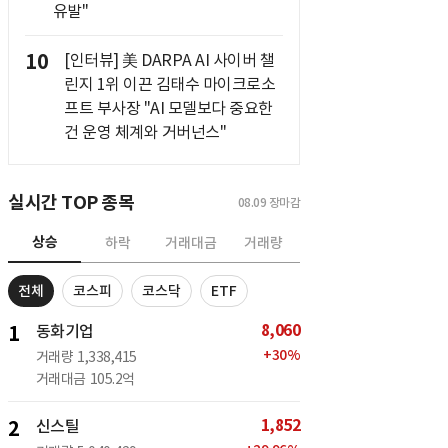
유발"
10
[인터뷰] 美 DARPA AI 사이버 챌
린지 1위 이끈 김태수 마이크로소
프트 부사장 "AI 모델보다 중요한
건 운영 체계와 거버넌스"
실시간 TOP 종목
08.09
장마감
상승
하락
거래대금
거래량
전체
코스피
코스닥
ETF
8,060
1
동화기업
+
30
%
거래량
1,338,415
거래대금
105.2억
1,852
2
신스틸