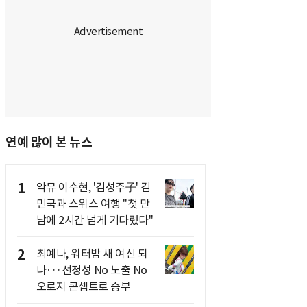
연예 많이 본 뉴스
1
악뮤 이수현, '김성주子' 김
민국과 스위스 여행 "첫 만
남에 2시간 넘게 기다렸다"
2
최예나, 워터밤 새 여신 되
나···선정성 No 노출 No
오로지 콘셉트로 승부