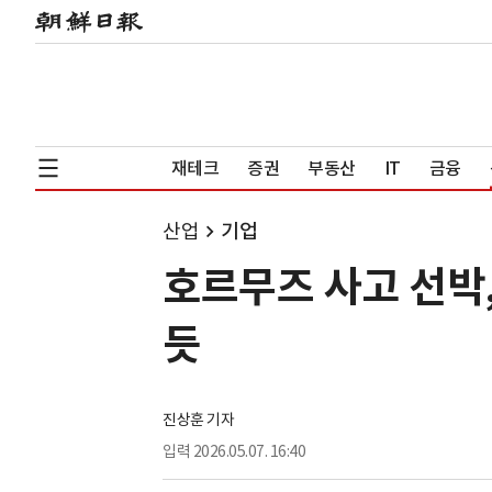
재테크
증권
부동산
IT
금융
산업
기업
호르무즈 사고 선박
듯
진상훈 기자
입력
2026.05.07. 16:40