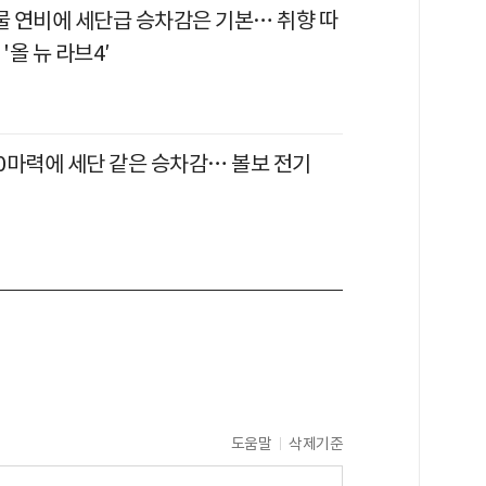
괴물 연비에 세단급 승차감은 기본… 취향 따
'올 뉴 라브4′
80마력에 세단 같은 승차감… 볼보 전기
'
도움말
삭제기준