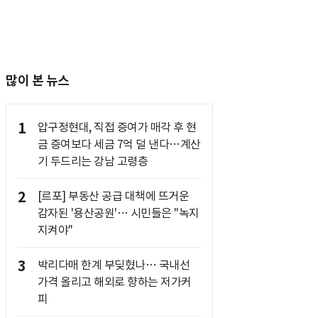
많이 본 뉴스
1
압구정현대, 직접 증여가 매각 후 현
금 증여보다 세금 7억 덜 낸다…계산
기 두드리는 강남 고령층
2
[르포] 부동산 공급 대책에 뜨거운
감자된 '용산공원'… 시민들은 "녹지
지켜야"
3
박리다매 한계 부딪혔나… 국내선
가격 올리고 해외로 향하는 저가커
피