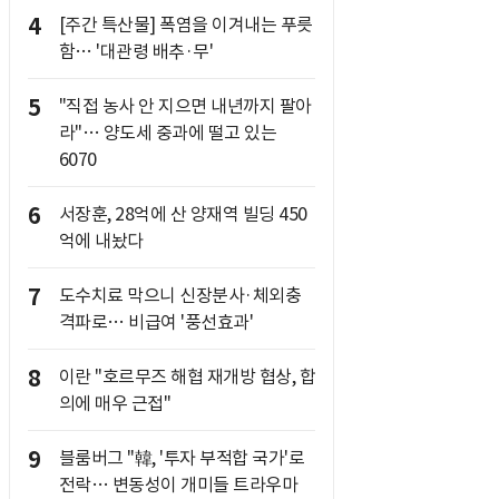
4
[주간 특산물] 폭염을 이겨내는 푸릇
함… '대관령 배추·무'
5
"직접 농사 안 지으면 내년까지 팔아
라"… 양도세 중과에 떨고 있는
6070
6
서장훈, 28억에 산 양재역 빌딩 450
억에 내놨다
7
도수치료 막으니 신장분사·체외충
격파로… 비급여 '풍선효과'
8
이란 "호르무즈 해협 재개방 협상, 합
의에 매우 근접"
9
블룸버그 "韓, '투자 부적합 국가'로
전락… 변동성이 개미들 트라우마