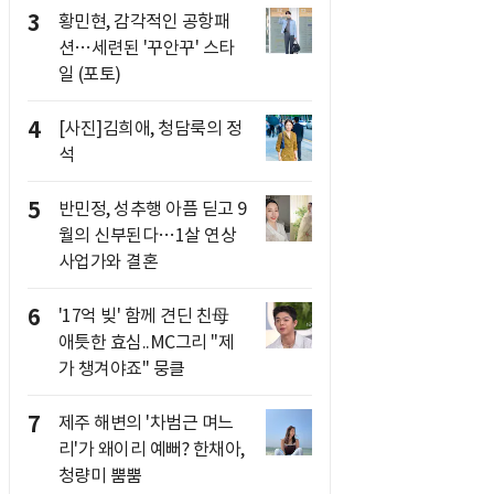
3
황민현, 감각적인 공항패
션…세련된 '꾸안꾸' 스타
일 (포토)
4
[사진]김희애, 청담룩의 정
석
5
반민정, 성추행 아픔 딛고 9
월의 신부된다…1살 연상
사업가와 결혼
6
'17억 빚' 함께 견딘 친母
애틋한 효심..MC그리 "제
가 챙겨야죠" 뭉클
7
제주 해변의 '차범근 며느
리'가 왜이리 예뻐? 한채아,
청량미 뿜뿜