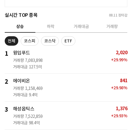
실시간 TOP 종목
08.11
장마감
상승
하락
거래대금
거래량
전체
코스피
코스닥
ETF
2,020
1
윙입푸드
+
29.99
%
거래량
7,083,898
거래대금
127.5억
841
2
에이비온
+
29.98
%
거래량
1,158,469
거래대금
9.4억
1,376
3
해성옵틱스
+
29.93
%
거래량
7,522,859
거래대금
98.4억