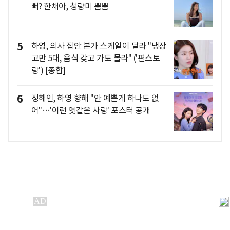
뻐? 한채아, 청량미 뿜뿜
5
하영, 의사 집안 본가 스케일이 달라 "냉장
고만 5대, 음식 갖고 가도 몰라" ('편스토
랑') [종합]
6
정해인, 하영 향해 "안 예쁜게 하나도 없
어"…'이런 엿같은 사랑' 포스터 공개