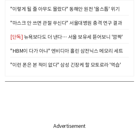
"이렇게 될 줄 아무도 몰랐다" 동해안 원전 '올스톱' 위기
"마스크 안 쓰면 관절 쑤신다" 서울대병원 충격 연구 결과
[단독]
뉴욕보다도 더 낸다… 서울 보유세 뜯어보니 '깜짝'
"HBM이 다가 아냐" 엔비디아 홀린 삼전닉스 메모리 세트
"이런 폰은 본 적이 없다" 삼성 긴장케 할 모토로라 '역습'