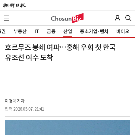
증권
부동산
IT
금융
산업
중소기업·벤처
바이오
호르무즈 봉쇄 여파…홍해 우회 첫 한국
유조선 여수 도착
이경탁 기자
입력
2026.05.07. 21:41