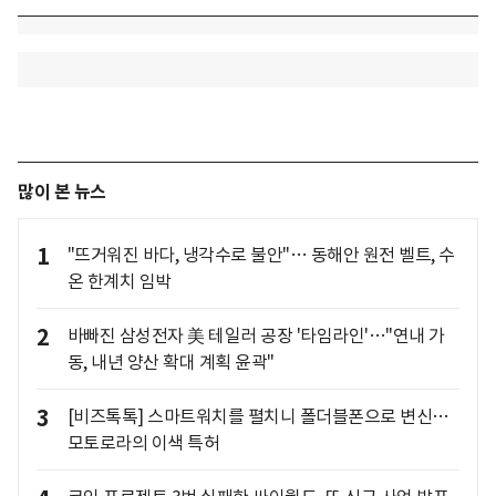
많이 본 뉴스
1
"뜨거워진 바다, 냉각수로 불안"… 동해안 원전 벨트, 수
온 한계치 임박
2
바빠진 삼성전자 美 테일러 공장 '타임라인'…"연내 가
동, 내년 양산 확대 계획 윤곽"
3
[비즈톡톡] 스마트워치를 펼치니 폴더블폰으로 변신…
모토로라의 이색 특허