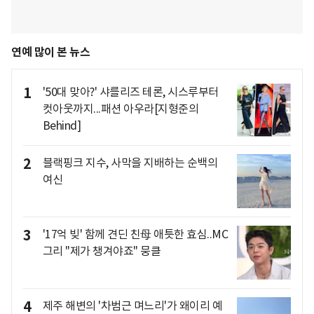
연예 많이 본 뉴스
1
'50대 맞아?' 샤를리즈 테론, 시스루부터
컷아웃까지...패션 아우라[지형준의
Behind]
2
블랙핑크 지수, 사막을 지배하는 순백의
여신
3
'17억 빚' 함께 견딘 친母 애틋한 효심..MC
그리 "제가 챙겨야죠" 뭉클
4
제주 해변의 '차범근 며느리'가 왜이리 예