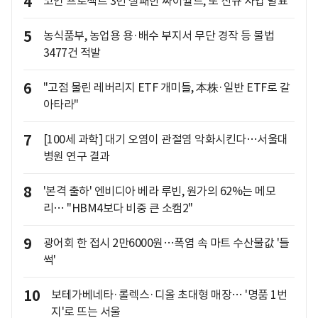
4
코인 프로젝트 3번 실패한 싸이월드, 또 신규 사업 발표
5
농식품부, 농업용 용·배수 부지서 무단 경작 등 불법
3477건 적발
6
"고점 물린 레버리지 ETF 개미들, 本株·일반 ETF로 갈
아타라"
7
[100세 과학] 대기 오염이 관절염 악화시킨다…서울대
병원 연구 결과
8
'본격 출하' 엔비디아 베라 루빈, 원가의 62%는 메모
리… "HBM4보다 비중 큰 소캠2"
9
광어회 한 접시 2만6000원…폭염 속 마트 수산물값 '들
썩'
10
보테가베네타·롤렉스·디올 초대형 매장… '명품 1번
지'로 뜨는 서울