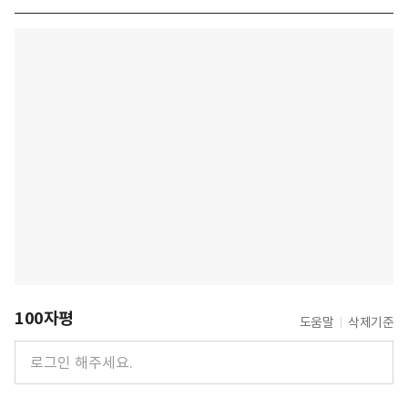
100자평
도움말
삭제기준