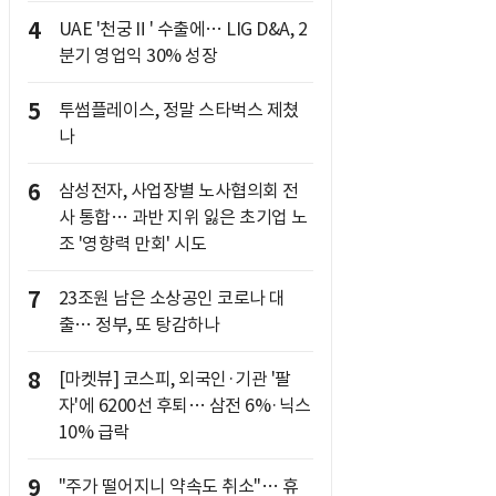
4
UAE '천궁Ⅱ' 수출에… LIG D&A, 2
분기 영업익 30% 성장
5
투썸플레이스, 정말 스타벅스 제쳤
나
6
삼성전자, 사업장별 노사협의회 전
사 통합… 과반 지위 잃은 초기업 노
조 '영향력 만회' 시도
7
23조원 남은 소상공인 코로나 대
출… 정부, 또 탕감하나
8
[마켓뷰] 코스피, 외국인·기관 '팔
자'에 6200선 후퇴… 삼전 6%·닉스
10% 급락
9
"주가 떨어지니 약속도 취소"… 휴