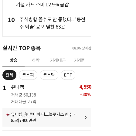
가철 카드 소비 12.9% 급감
10
주식병합 꼼수도 안 통했다... '동전
주 퇴출' 공포 덮친 63곳
실시간 TOP 종목
08.06
장마감
상승
하락
거래대금
거래량
전체
코스피
코스닥
ETF
4,550
1
유니켐
+
30
%
거래량
60,138
거래대금
2.7억
유니켐, 美 루미아 테크놀로지스 인수…
85억7400만원