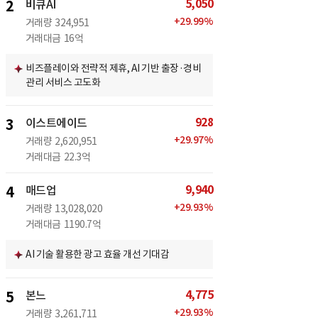
5,050
2
비큐AI
+
29.99
%
거래량
324,951
거래대금
16억
비즈플레이와 전략적 제휴, AI 기반 출장·경비
관리 서비스 고도화
928
3
이스트에이드
+
29.97
%
거래량
2,620,951
거래대금
22.3억
9,940
4
매드업
+
29.93
%
거래량
13,028,020
거래대금
1190.7억
AI 기술 활용한 광고 효율 개선 기대감
4,775
5
본느
+
29.93
%
거래량
3,261,711