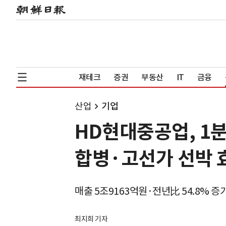
재테크
증권
부동산
IT
금융
산업
기업
HD현대중공업, 1분
합병·고선가 선박 
매출 5조9163억원·전년比 54.8% 증
최지희 기자