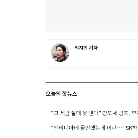
최지희 기자
오늘의 핫뉴스
"그 세금 절대 못 낸다" 양도세 공포, 
"엔비디아에 올인했는데 이런…" SK