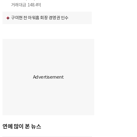
거래대금
148.4억
구미현 전 아워홈 회장 경영권 인수
연예 많이 본 뉴스