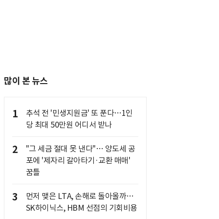
많이 본 뉴스
1
추석 전 '민생지원금' 또 푼다…1인
당 최대 50만원 어디서 받나
2
"그 세금 절대 못 낸다"… 양도세 공
포에 '제자리 갈아타기·교환 매매'
꿈틀
3
먼저 맺은 LTA, 손해로 돌아올까…
SK하이닉스, HBM 선점의 기회비용