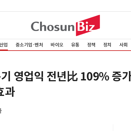
산업
중소기업·벤처
바이오
유통
정책
정치
사회
기 영업익 전년比 109% 증가
효과
가