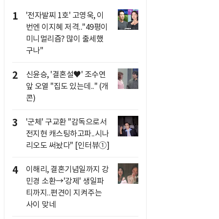
1
'전자발찌 1호' 고영욱, 이
번엔 이지혜 저격.."49평이
미니멀리즘? 많이 출세했
구나"
2
신윤승, '결혼설♥' 조수연
앞 오열 "집도 있는데.." (개
콘)
3
'군체' 구교환 "감독으로서
전지현 캐스팅하고파..시나
리오도 써놨다" [인터뷰①]
4
이해리, 결혼기념일까지 강
민경 소환→'강제' 생일파
티까지..편견이 지켜주는
사이 맞네