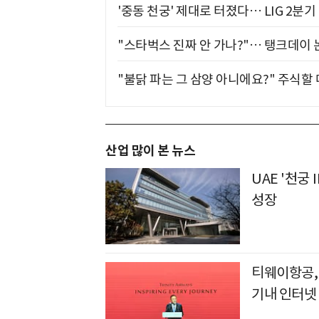
'중동 천궁' 제대로 터졌다… LIG 2분
"스타벅스 진짜 안 가나?"… 탱크데이 
"불닭 파는 그 삼양 아니에요?" 주식할
산업 많이 본 뉴스
UAE '천궁Ⅱ
성장
티웨이항공, 
기내 인터넷