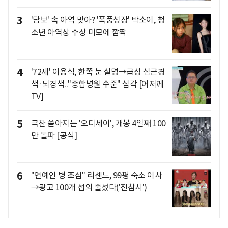
3
'담보' 속 아역 맞아? '폭풍성장' 박소이, 청
소년 아역상 수상 미모에 깜짝
4
'72세' 이용식, 한쪽 눈 실명→급성 심근경
색·뇌경색.."종합병원 수준" 심각 [어저께
TV]
5
극찬 쏟아지는 '오디세이', 개봉 4일째 100
만 돌파 [공식]
6
"연예인 병 조심" 리센느, 99평 숙소 이사
→광고 100개 섭외 줄섰다('전참시')