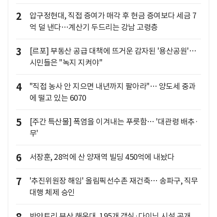
2
압구정현대, 직접 증여가 매각 후 현금 증여보다 세금 7
억 덜 낸다…계산기 두드리는 강남 고령층
3
[르포] 부동산 공급 대책에 뜨거운 감자된 '용산공원'…
시민들은 "녹지 지켜야"
4
"직접 농사 안 지으면 내년까지 팔아라"… 양도세 중과
에 떨고 있는 6070
5
[주간 특산물] 폭염을 이겨내는 푸릇함… '대관령 배추·
무'
6
서장훈, 28억에 산 양재역 빌딩 450억에 내놨다
7
'추진위원장 해임' 올림픽선수촌 재건축… 송파구, 직무
대행 체제 승인
8
반얀트리 부산 해운대, 195개 객실·다이닝 시설 공개