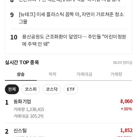
9
[뉴테크] 미세 플라스틱 꼼짝 마, 자연이 가르쳐준 청소
그물
10
용산공원도 근조화환이 덮었다… 주민들 "어린이정원
에 주택 안 돼"
실시간 TOP 종목
08.09
장마감
상승
하락
거래대금
거래량
전체
코스피
코스닥
ETF
8,060
1
동화기업
+
30
%
거래량
1,338,415
거래대금
105.2억
1,852
2
신스틸