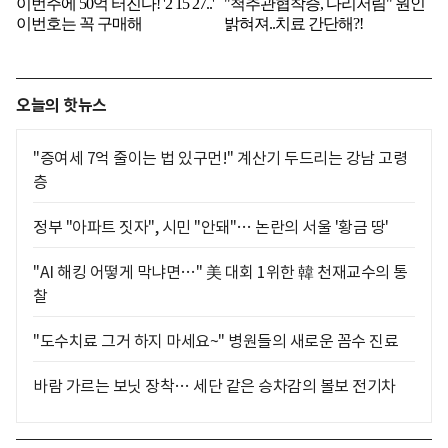
오늘의 핫뉴스
"증여세 7억 줄이는 법 있구먼!" 계산기 두드리는 강남 고령
층
정부 "아파트 짓자", 시민 "안돼"… 논란의 서울 '황금 땅'
"AI 해킹 어떻게 막냐면…" 美 대회 1위한 韓 천재교수의 통
찰
"도수치료 그거 하지 마세요~" 병원들의 새로운 꼼수 진료
바람 가르는 보닛 장착… 세단 같은 승차감의 볼보 전기차