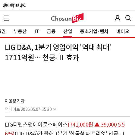
증권
부동산
IT
금융
산업
중소기업·벤처
바이오
LIG D&A, 1분기 영업이익 '역대 최대'
1711억원… 천궁-Ⅱ 효과
이윤정 기자
업데이트
2026.05.07. 15:30
LIG디펜스앤에어로스페이스
(741,000원 ▲ 39,000 5.5
6%)
(LIG D&A)가 올해 1분기 '한국형 패트리엇' 천궁-Ⅱ