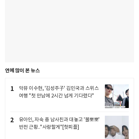
연예 많이 본 뉴스
1
악뮤 이수현, '김성주子' 김민국과 스위스
여행 "첫 만남에 2시간 넘게 기다렸다"
2
유아인, 자숙 중 남사친과 대놓고 '볼뽀뽀'
반전 근황.."사랑할게"[핫피플]