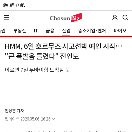
증권
부동산
IT
금융
산업
중소기업·벤처
바이오
HMM, 6일 호르무즈 사고선박 예인 시작…
"큰 폭발음 들렸다" 전언도
이르면 7일 두바이항 도착할 듯
진상훈 기자
업데이트
2026.05.06. 16:26