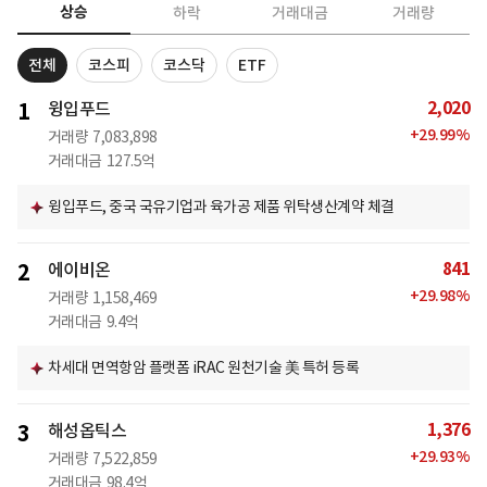
상승
하락
거래대금
거래량
전체
코스피
코스닥
ETF
2,020
1
윙입푸드
+
29.99
%
거래량
7,083,898
거래대금
127.5억
윙입푸드, 중국 국유기업과 육가공 제품 위탁생산계약 체결
841
2
에이비온
+
29.98
%
거래량
1,158,469
거래대금
9.4억
차세대 면역항암 플랫폼 iRAC 원천기술 美 특허 등록
1,376
3
해성옵틱스
+
29.93
%
거래량
7,522,859
거래대금
98.4억