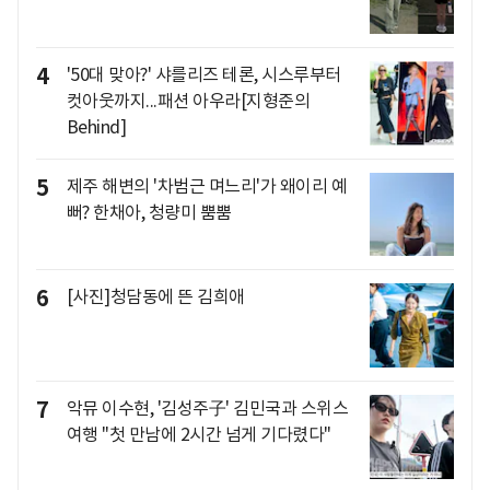
4
'50대 맞아?' 샤를리즈 테론, 시스루부터
컷아웃까지...패션 아우라[지형준의
Behind]
5
제주 해변의 '차범근 며느리'가 왜이리 예
뻐? 한채아, 청량미 뿜뿜
6
[사진]청담동에 뜬 김희애
7
악뮤 이수현, '김성주子' 김민국과 스위스
여행 "첫 만남에 2시간 넘게 기다렸다"