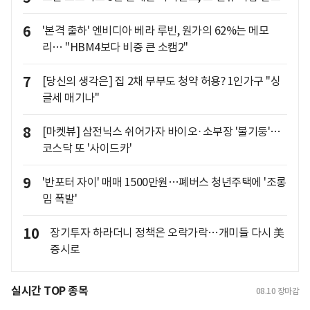
6
'본격 출하' 엔비디아 베라 루빈, 원가의 62%는 메모
리… "HBM4보다 비중 큰 소캠2"
7
[당신의 생각은] 집 2채 부부도 청약 허용? 1인가구 "싱
글세 매기나"
8
[마켓뷰] 삼전닉스 쉬어가자 바이오·소부장 '불기둥'…
코스닥 또 '사이드카'
9
'반포터 자이' 매매 1500만원…폐버스 청년주택에 '조롱
밈 폭발'
10
장기투자 하라더니 정책은 오락가락…개미들 다시 美
증시로
실시간 TOP 종목
08.10
장마감