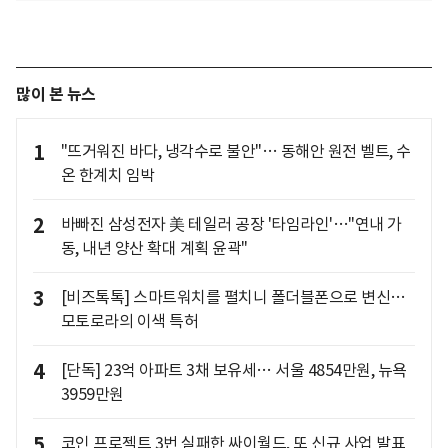
많이 본 뉴스
1
"뜨거워진 바다, 냉각수로 불안"… 동해안 원전 벨트, 수
온 한계치 임박
2
바빠진 삼성전자 美 테일러 공장 '타임라인'…"연내 가
동, 내년 양산 확대 계획 윤곽"
3
[비즈톡톡] 스마트워치를 펼치니 폴더블폰으로 변신…
모토로라의 이색 특허
4
[단독] 23억 아파트 3채 보유세… 서울 4854만원, 뉴욕
3959만원
5
코인 프로젝트 3번 실패한 싸이월드, 또 신규 사업 발표