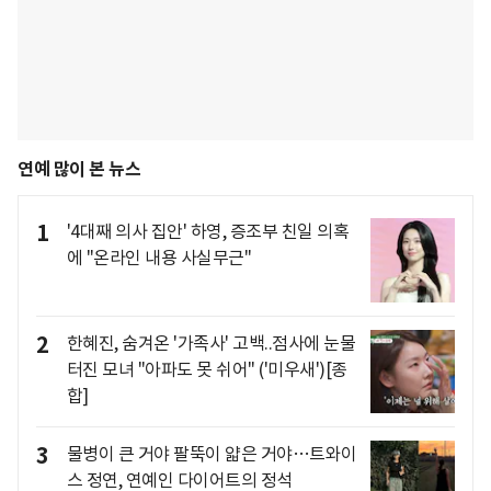
연예 많이 본 뉴스
1
'4대째 의사 집안' 하영, 증조부 친일 의혹
에 "온라인 내용 사실무근"
2
한혜진, 숨겨온 '가족사' 고백..점사에 눈물
터진 모녀 "아파도 못 쉬어" ('미우새')[종
합]
3
물병이 큰 거야 팔뚝이 얇은 거야…트와이
스 정연, 연예인 다이어트의 정석