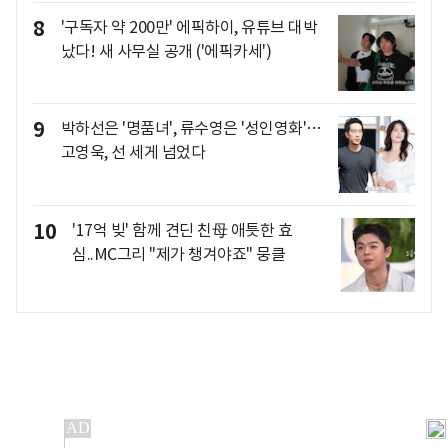
8
'구독자 약 200만' 에픽하이, 유튜브 대박
났다! 새 사무실 공개 ('에픽카세')
9
박하선은 '명품녀', 류수영은 '성인영화'…
고영욱, 선 세게 넘었다
10
'17억 빚' 함께 견딘 친母 애틋한 효
심..MC그리 "제가 챙겨야죠" 뭉클