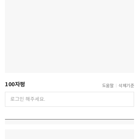
100자평
도움말
삭제기준