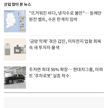
산업 많이 본 뉴스
"뜨거워진 바다, 냉각수로 불안"… 동해안
원전 벨트, 수온 한계치 임박
'금양 악재' 겪은 갑진, 이차전지 업황 회복
속 새 투자자 물색
주차면 최대 50% 확장… 현대차그룹, 아파
트 '주차로봇' 실증 착수