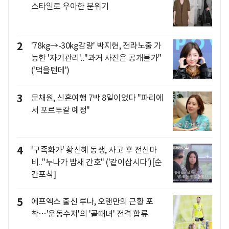
스타일로 우아한 분위기
2
'78kg→-30kg감량' 박지현, 전라노출 가
능한 '자기관리'.."과거 사진은 공개불가"
('먹을텐데')
3
문채원, 신혼여행 7박 8일이었다 "파리에
서 포르투갈 예정"
4
'구족화가' 황신혜 동생, 사고 후 전신마
비.."누나가 밤새 간호" ('같이삽시다')[순
간포착]
5
에프엑스 출신 루나, 오랜만의 근황 포
착…'운동수저'의 '골때녀' 전격 합류