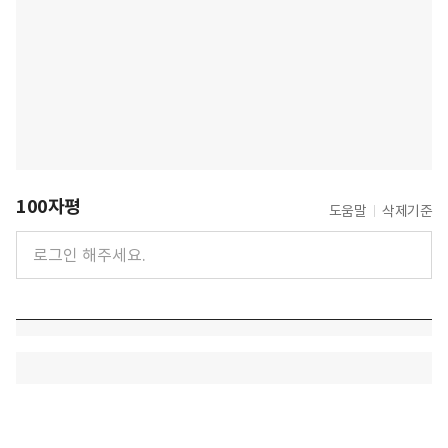
100자평
도움말
삭제기준