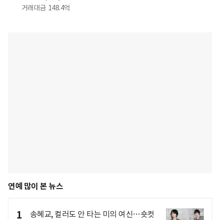
거래대금
148.4억
연예 많이 본 뉴스
1
송혜교, 컬러도 안 타는 미의 여신…숏컷