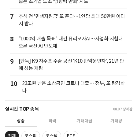
잃은 초기업 노조 '영향력 만회' 시도
7
추석 전 '민생지원금' 또 푼다…1인당 최대 50만원 어디
서 받나
8
"1000억 매출 목표" 내건 퓨리오사AI…사업화 시험대
오른 국산 AI 반도체
9
[단독] K9 자주포 수출 공신 'K10 탄약운반차', 21년 만
에 성능 개량
10
23조원 남은 소상공인 코로나 대출… 정부, 또 탕감하
나
실시간 TOP 종목
08.07
장마감
상승
하락
거래대금
거래량
전체
코스피
코스닥
ETF