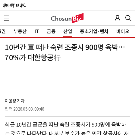
증권
부동산
IT
금융
산업
중소기업·벤처
바이오
10년간 軍 떠난 숙련 조종사 900명 육박…
70%가 대한항공行
이윤정 기자
입력
2026.05.03. 09:46
최근 10년간 공군을 떠난 숙련 조종사가 900명에 육박하
는 것으로 나타났다. 대부분 보수가 높은 민간 항공사에 재