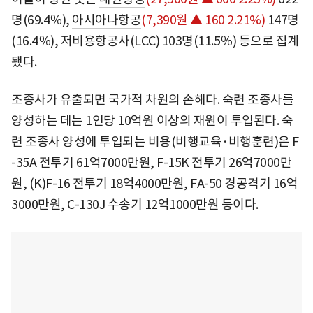
명(69.4％),
아시아나항공
(7,390원 ▲ 160 2.21%)
147명
(16.4％), 저비용항공사(LCC) 103명(11.5％) 등으로 집계
됐다.
조종사가 유출되면 국가적 차원의 손해다. 숙련 조종사를
양성하는 데는 1인당 10억원 이상의 재원이 투입된다. 숙
련 조종사 양성에 투입되는 비용(비행교육·비행훈련)은 F
-35A 전투기 61억7000만원, F-15K 전투기 26억7000만
원, (K)F-16 전투기 18억4000만원, FA-50 경공격기 16억
3000만원, C-130J 수송기 12억1000만원 등이다.