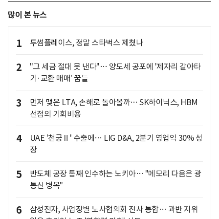
많이 본 뉴스
1
투썸플레이스, 정말 스타벅스 제쳤나
2
"그 세금 절대 못 낸다"… 양도세 공포에 '제자리 갈아타
기·교환 매매' 꿈틀
3
먼저 맺은 LTA, 손해로 돌아올까… SK하이닉스, HBM
선점의 기회비용
4
UAE '천궁Ⅱ' 수출에… LIG D&A, 2분기 영업익 30% 성
장
5
반도체 공장 통째 인수하는 노키아… "메모리 다음은 광
통신 병목"
6
삼성전자, 사업장별 노사협의회 전사 통합… 과반 지위