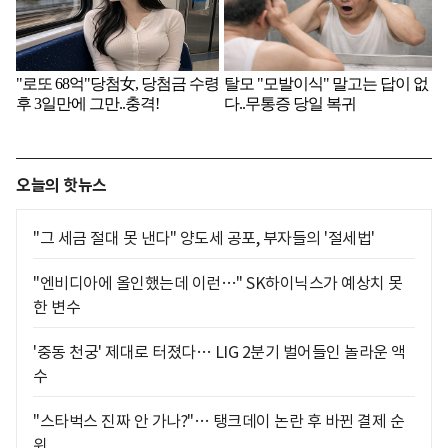
오늘의 핫뉴스
"그 세금 절대 못 낸다" 양도세 공포, 부자들의 '절세법'
"엔비디아에 올인했는데 이런…" SK하이닉스가 예상치 못
한 변수
'중동 천궁' 제대로 터졌다… LIG 2분기 벌어들인 놀라운 액
수
"스타벅스 진짜 안 가나?"… 탱크데이 논란 후 바뀐 결제 순
위