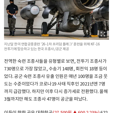
지난달 한미 연합공중훈련 '26-1차 프리덤 플래그' 훈련을 위해 KF-16
전투기에 탑승하고 있는 한국 조종사./공군 제공
전역한 숙련 조종사들을 유형별로 보면, 전투기 조종사가
730명으로 가장 많았고, 수송기 148명, 회전익 18명 등이
었다. 공군 숙련 조종사 유출 인원은 매년 100명을 조금 웃
도는 수준이었다가 코로나19 사태 직후인 2021년엔 7명
까지 급감했다. 하지만 이후 다시 증가세로 전환했다. 올해
3월까지만 해도 조종사 47명이 공군을 떠났다.
이들이 향한 곳은
대한항공
(27,500원 ▲ 600 2.23%)
622