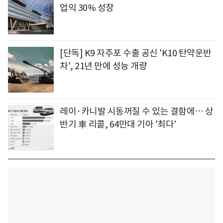
업익 30% 성장
[단독] K9 자주포 수출 공신 'K10 탄약운반
차', 21년 만에 성능 개량
레이·카니발 시동꺼질 수 있는 결함에… 상
반기 車 리콜, 64만대 기아 '최다'