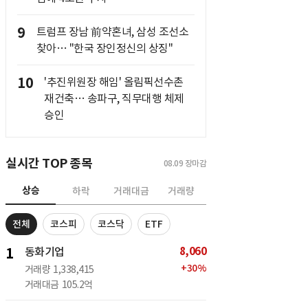
9
트럼프 장남 前약혼녀, 삼성 조선소
찾아… "한국 장인정신의 상징"
10
'추진위원장 해임' 올림픽선수촌
재건축… 송파구, 직무대행 체제
승인
실시간 TOP 종목
08.09
장마감
상승
하락
거래대금
거래량
전체
코스피
코스닥
ETF
8,060
1
동화기업
+
30
%
거래량
1,338,415
거래대금
105.2억