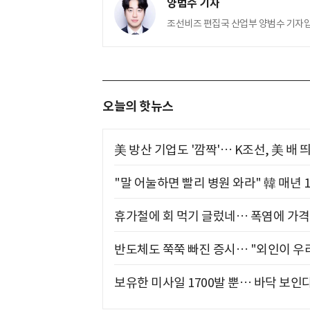
양범수 기자
조선비즈 편집국 산업부 양범수 기자입
오늘의 핫뉴스
美 방산 기업도 '깜짝'… K조선, 美 배
"말 어눌하면 빨리 병원 와라" 韓 매년 
휴가철에 회 먹기 글렀네… 폭염에 가격 
반도체도 쭉쭉 빠진 증시… "외인이 우리
보유한 미사일 1700발 뿐… 바닥 보인다