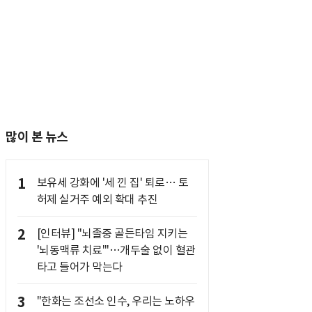
많이 본 뉴스
1
보유세 강화에 '세 낀 집' 퇴로… 토
허제 실거주 예외 확대 추진
2
[인터뷰] "뇌졸중 골든타임 지키는
'뇌동맥류 치료'"…개두술 없이 혈관
타고 들어가 막는다
3
"한화는 조선소 인수, 우리는 노하우