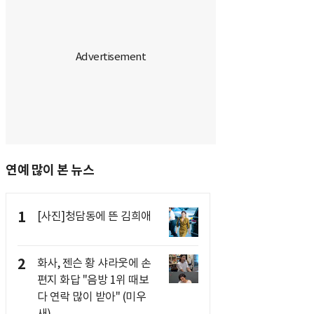
연예 많이 본 뉴스
1
[사진]청담동에 뜬 김희애
2
화사, 젠슨 황 샤라웃에 손
편지 화답 "음방 1위 때보
다 연락 많이 받아" (미우
새)