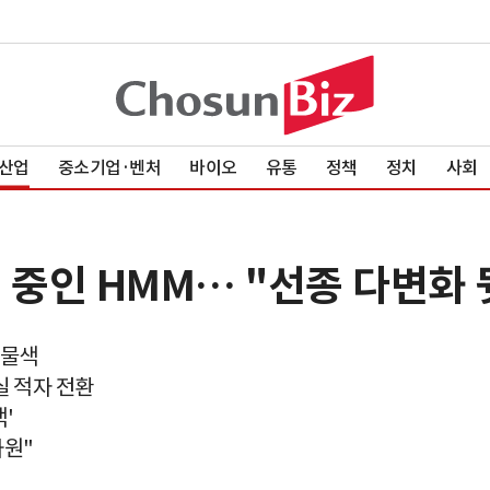
산업
중소기업·벤처
바이오
유통
정책
정치
사회
 중인 HMM… "선종 다변화
 물색
실 적자 전환
'
차원"