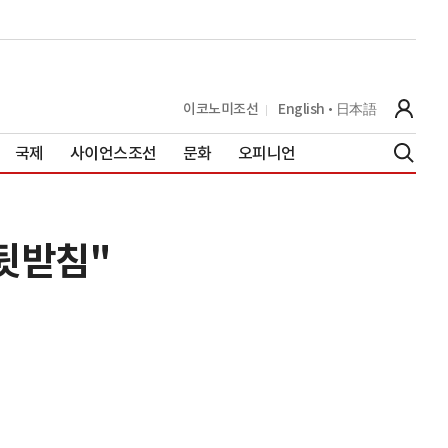
이코노미조선
English
日本語
국제
사이언스조선
문화
오피니언
 뒷받침"