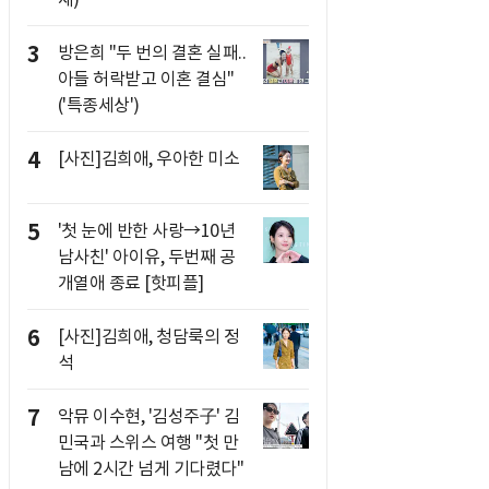
3
방은희 "두 번의 결혼 실패..
아들 허락받고 이혼 결심"
('특종세상')
4
[사진]김희애, 우아한 미소
5
'첫 눈에 반한 사랑→10년
남사친' 아이유, 두번째 공
개열애 종료 [핫피플]
6
[사진]김희애, 청담룩의 정
석
7
악뮤 이수현, '김성주子' 김
민국과 스위스 여행 "첫 만
남에 2시간 넘게 기다렸다"