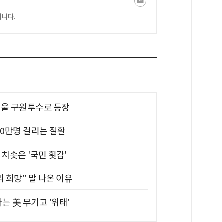
니다.
 띄울 구원투수로 등장
10만명 걸리는 질환
치솟은 '국민 횟감'
 희망" 말 나온 이유
는 美 무기고 '위태'