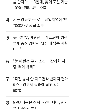
를 판다"… HD현대, 美에 조선 기술
·운영·관리 방법 수출
4
서울 영등포·구로 준공업지역에 2만
7000가구 공급 속도
5
美 국방부, 이란전 무기 소진에 방산
업체 증산 압박… "3주 내 납품 계획
내라"
6
"美 이란전 무기 소진… 장기화 시
중·러에 유리"
7
"직접 농사 안 지으면 내년까지 팔아
라"… 양도세 중과에 떨고 있는
6070
8
GPU 다음은 전력… 엔비디아, 랜시
엄에 4조원 투자