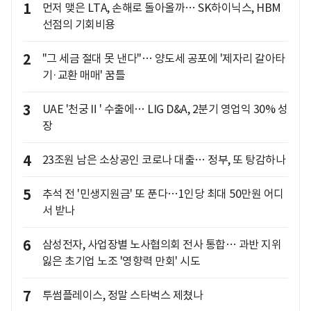
1
먼저 맺은 LTA, 손해로 돌아올까… SK하이닉스, HBM
선점의 기회비용
2
"그 세금 절대 못 낸다"… 양도세 공포에 '제자리 갈아타
기·교환 매매' 꿈틀
3
UAE '천궁Ⅱ' 수출에… LIG D&A, 2분기 영업익 30% 성
장
4
23조원 남은 소상공인 코로나 대출… 정부, 또 탕감하나
5
추석 전 '민생지원금' 또 푼다…1인당 최대 50만원 어디
서 받나
6
삼성전자, 사업장별 노사협의회 전사 통합… 과반 지위
잃은 초기업 노조 '영향력 만회' 시도
7
투썸플레이스, 정말 스타벅스 제쳤나