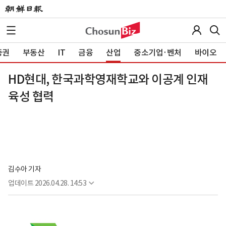
증권
부동산
IT
금융
산업
중소기업·벤처
바이오
HD현대, 한국과학영재학교와 이공계 인재
육성 협력
김수아 기자
업데이트
2026.04.28. 14:53