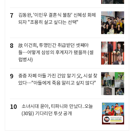
7
김동완, '이민우 결혼식 불참' 신혜성 화제
되자 "조용히 살고 싶다는 선택"
8
故 이건희, 투명인간 취급받던 셋째아
들…어떻게 삼성의 후계자가 됐을까 (셀
럽병사)
9
중증 자폐 아들 가진 간암 말기 父, 시설 찾
았다…"아들에게 죽음 알리고 싶지 않다"
10
소녀시대 윤아, 티파니와 만났다..오늘
(30일) 기다리던 투샷 공개