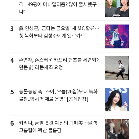
격.."49평이 미니멀리즘? 많이 출세했구
나"
3
眞 안성훈, '금타는 금요일' 새 MC 합류…
첫 녹화부터 김성주에게 옐로카드
4
손연재, 촌스러운 카프리 팬츠를 세련되게
만든 前 리듬체조 요정
5
동물농장 측 "조이, 오늘(26일)부터 녹화
불참..임시 체제로 운영" [공식입장]
6
카리나, 금발 숏컷 여신의 퇴폐美…블랙
크롭탑에 꽉찬 볼륨감