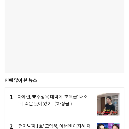
연예 많이 본 뉴스
1
차예련, ♥주상욱 대박에 '초특급' 내조
"쥐 죽은 듯이 있기" ('차장금')
2
'전자발찌 1호' 고영욱, 이번엔 이지혜 저