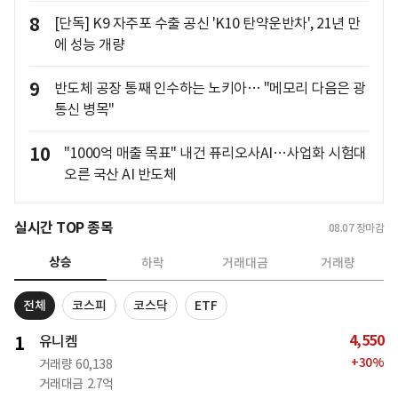
8
[단독] K9 자주포 수출 공신 'K10 탄약운반차', 21년 만
에 성능 개량
9
반도체 공장 통째 인수하는 노키아… "메모리 다음은 광
통신 병목"
10
"1000억 매출 목표" 내건 퓨리오사AI…사업화 시험대
오른 국산 AI 반도체
실시간 TOP 종목
08.07
장마감
상승
하락
거래대금
거래량
전체
코스피
코스닥
ETF
4,550
1
유니켐
+
30
%
거래량
60,138
거래대금
2.7억