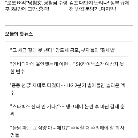
오늘의 핫뉴스
"그 세금 절대 못 낸다" 양도세 공포, 부자들의 '절세법'
"엔비디아에 올인했는데 이런…" SK하이닉스가 예상치 못
한 변수
'중동 천궁' 제대로 터졌다… LIG 2분기 벌어들인 놀라운 액
수
"스타벅스 진짜 안 가나?"… 탱크데이 논란 후 바뀐 결제 순
위
"불닭 파는 그 삼양 아니에요?" 주식할 때 주의해야 할 회사
명들