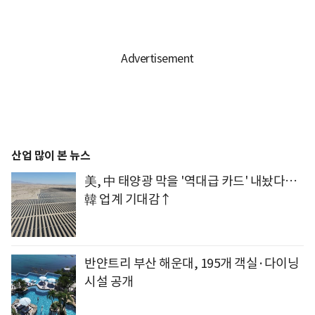
산업 많이 본 뉴스
美, 中 태양광 막을 '역대급 카드' 내놨다…
韓 업계 기대감↑
반얀트리 부산 해운대, 195개 객실·다이닝
시설 공개