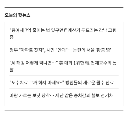
오늘의 핫뉴스
"증여세 7억 줄이는 법 있구먼!" 계산기 두드리는 강남 고령
층
정부 "아파트 짓자", 시민 "안돼"… 논란의 서울 '황금 땅'
"AI 해킹 어떻게 막냐면…" 美 대회 1위한 韓 천재교수의 통
찰
"도수치료 그거 하지 마세요~" 병원들의 새로운 꼼수 진료
바람 가르는 보닛 장착… 세단 같은 승차감의 볼보 전기차