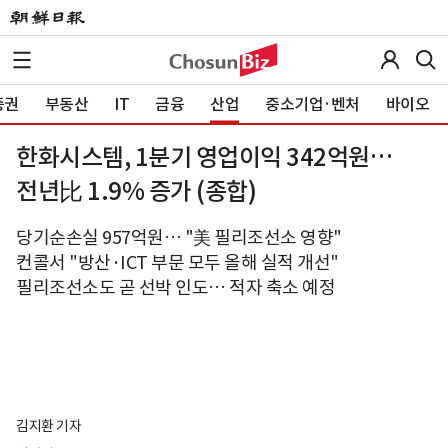
증권
부동산
IT
금융
산업
중소기업·벤처
바이오
한화시스템, 1분기 영업이익 342억원…
전년比 1.9% 증가 (종합)
당기순손실 957억원… "美 필리조선소 영향"
컨콜서 "방산·ICT 부문 모두 올해 실적 개선"
필리조선소도 곧 선박 인도… 적자 축소 예정
김지환 기자