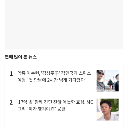
연예 많이 본 뉴스
1
악뮤 이수현, '김성주子' 김민국과 스위스
여행 "첫 만남에 2시간 넘게 기다렸다"
2
'17억 빚' 함께 견딘 친母 애틋한 효심..MC
그리 "제가 챙겨야죠" 뭉클