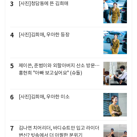
3
[사진]청담동에 뜬 김희애
4
[사진]김희애, 우아한 등장
5
제이쓴, 준범이와 외할아버지 산소 방문…
홍현희 "아빠 보고싶어요" (슈돌)
6
[사진]김희애, 우아한 미소
7
김나연 치어리더, 바디슈트만 입고 라이더
변신? 빗속에서 더 아찔한 분위기