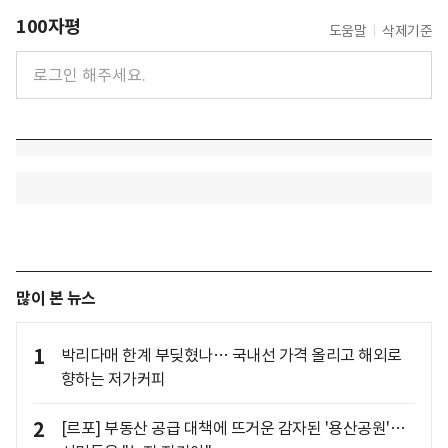
100자평
도움말
삭제기준
많이 본 뉴스
1
박리다매 한계 부딪혔나… 국내선 가격 올리고 해외로
향하는 저가커피
2
[르포] 부동산 공급 대책에 뜨거운 감자된 '용산공원'…