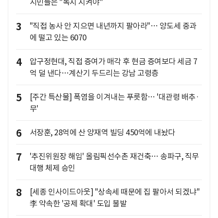
시민들은 "녹지 지켜야"
3
"직접 농사 안 지으면 내년까지 팔아라"… 양도세 중과
에 떨고 있는 6070
4
압구정현대, 직접 증여가 매각 후 현금 증여보다 세금 7
억 덜 낸다…계산기 두드리는 강남 고령층
5
[주간 특산물] 폭염을 이겨내는 푸릇함… '대관령 배추·
무'
6
서장훈, 28억에 산 양재역 빌딩 450억에 내놨다
7
'추진위원장 해임' 올림픽선수촌 재건축… 송파구, 직무
대행 체제 승인
8
[세종 인사이드아웃] "상속세 때문에 집 팔아서 되겠냐"
李 약속한 '공제 확대' 도입 불발