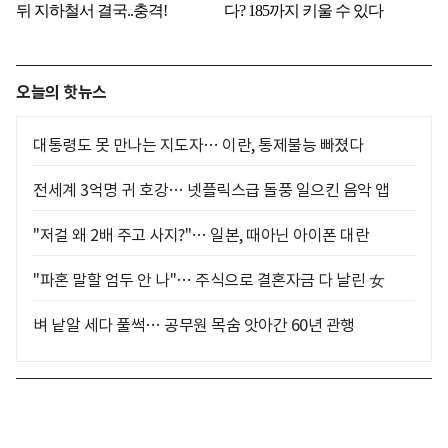
오늘의 핫뉴스
대통령도 못 만나는 지도자… 이란, 통제불능 빠졌다
전세계 3억명 귀 호강… 넷플릭스급 돌풍 일으킨 음악 앱
"저걸 왜 2배 주고 사지?"… 일본, 때아닌 아이폰 대란
"파혼 말할 엄두 안 나"… 주식으로 결혼자금 다 날린 女
벼 낱알 세다 풀썩… 공무원 목숨 앗아간 60년 관행