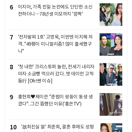
6
이지아, 가족 친일 논란에도 단단한 소신
전하더니…78년생 미모까지 '깜짝'
7
'전자발찌 1호' 고영욱, 이번엔 이지혜 저
격.."49평이 미니멀리즘? 많이 출세했구
나"
8
'첫 내한' 크리스토퍼 놀란, 전세기 내리자
마자 소금빵 먹으러 갔다..맷 데이먼 고척
돔行 [Oh!쎈 이슈]
9
홍현희♥제이쓴 "준범이 쌍둥이 동생 생
겼다"..그간 뜸했던 이유('홍쓴TV')
10
'故최진실 딸' 최준희, 결혼 후에도 성형