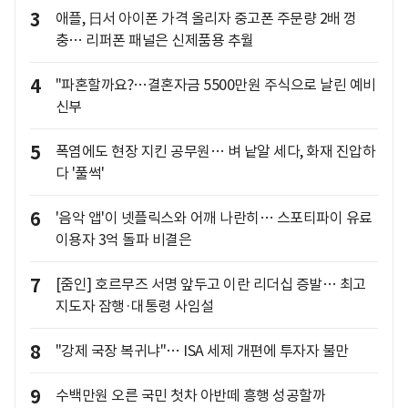
3
애플, 日서 아이폰 가격 올리자 중고폰 주문량 2배 껑
충… 리퍼폰 패널은 신제품용 추월
4
"파혼할까요?…결혼자금 5500만원 주식으로 날린 예비
신부
5
폭염에도 현장 지킨 공무원… 벼 낱알 세다, 화재 진압하
다 '풀썩'
6
'음악 앱'이 넷플릭스와 어깨 나란히… 스포티파이 유료
이용자 3억 돌파 비결은
7
[줌인] 호르무즈 서명 앞두고 이란 리더십 증발… 최고
지도자 잠행·대통령 사임설
8
"강제 국장 복귀냐"… ISA 세제 개편에 투자자 불만
9
수백만원 오른 국민 첫차 아반떼 흥행 성공할까