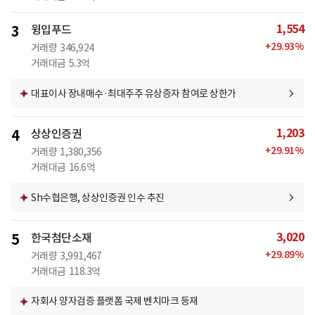
1,554
3
윙입푸드
+
29.93
%
거래량
346,924
거래대금
5.3억
대표이사 장내매수·최대주주 유상증자 참여로 상한가
1,203
4
상상인증권
+
29.91
%
거래량
1,380,356
거래대금
16.6억
Sh수협은행, 상상인증권 인수 추진
3,020
5
한국첨단소재
+
29.89
%
거래량
3,991,467
거래대금
118.3억
자회사 양자검증 플랫폼 국제 벤치마크 등재