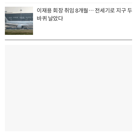
이재용 회장 취임 8개월… 전세기로 지구 두
바퀴 날았다