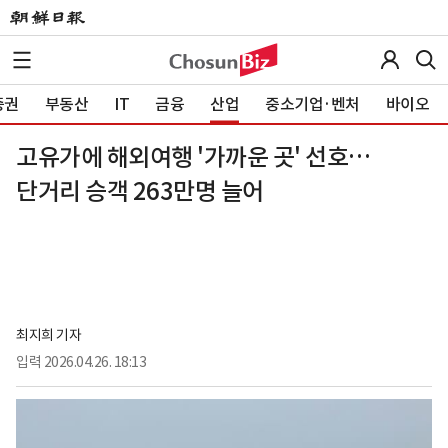
증권
부동산
IT
금융
산업
중소기업·벤처
바이오
고유가에 해외여행 '가까운 곳' 선호…
단거리 승객 263만명 늘어
최지희 기자
입력
2026.04.26. 18:13