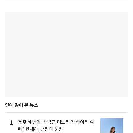
연예 많이 본 뉴스
1
제주 해변의 '차범근 며느리'가 왜이리 예
뻐? 한채아, 청량미 뿜뿜