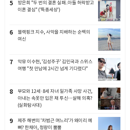
5
방은희 "두 번의 결혼 실패..아들 허락받고
이혼 결심" ('특종세상')
6
블랙핑크 지수, 사막을 지배하는 순백의
여신
7
악뮤 이수현, '김성주子' 김민국과 스위스
여행 "첫 만남에 2시간 넘게 기다렸다"
8
부모와 12세·8세 자녀 일가족 사망 사건,
아내는 속옷만 입은 채 투신…살해 의혹?
(실화탐사대)
9
제주 해변의 '차범근 며느리'가 왜이리 예
뻐? 한채아, 청량미 뿜뿜