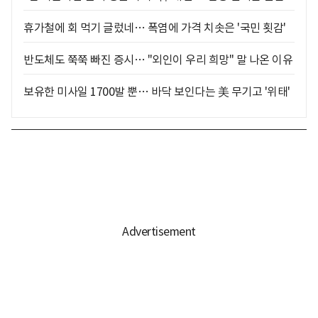
휴가철에 회 먹기 글렀네… 폭염에 가격 치솟은 '국민 횟감'
반도체도 쭉쭉 빠진 증시… "외인이 우리 희망" 말 나온 이유
보유한 미사일 1700발 뿐… 바닥 보인다는 美 무기고 '위태'