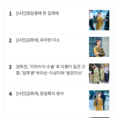
1
[사진]청담동에 뜬 김희애
2
[사진]김희애, 우아한 미소
3
양희은, '각막이식 수술' 후 지팡이 짚은 근
황..'암투병' 박미선·이성미와 '밝은미소'
4
[사진]김희애, 청담룩의 정석