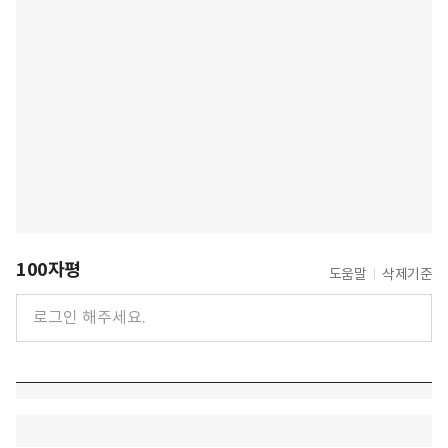
100자평
도움말
삭제기준