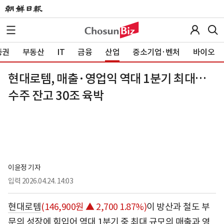
증권
부동산
IT
금융
산업
중소기업·벤처
바이오
현대로템, 매출·영업익 역대 1분기 최대…
수주 잔고 30조 육박
이윤정 기자
입력
2026.04.24. 14:03
현대로템
(146,900원 ▲ 2,700 1.87%)
이 방산과 철도 부
문의 성장에 힘입어 역대 1분기 중 최대 규모의 매출과 영