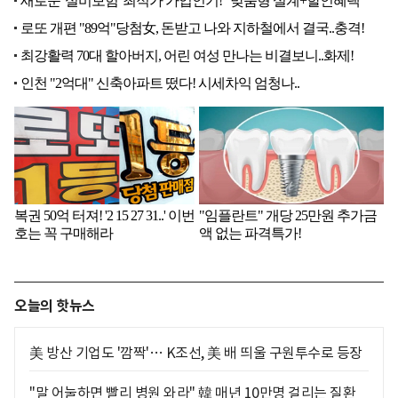
오늘의 핫뉴스
美 방산 기업도 '깜짝'… K조선, 美 배 띄울 구원투수로 등장
"말 어눌하면 빨리 병원 와라" 韓 매년 10만명 걸리는 질환