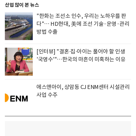
산업 많이 본 뉴스
"한화는 조선소 인수, 우리는 노하우를 판
다"… HD현대, 美에 조선 기술·운영·관리
방법 수출
[인터뷰] "결혼∙집∙아이는 풀어야 할 인생
'국영수'"…한국의 마흔이 미혹하는 이유
에스앤아이, 상암동 CJ ENM센터 시설관리
사업 수주