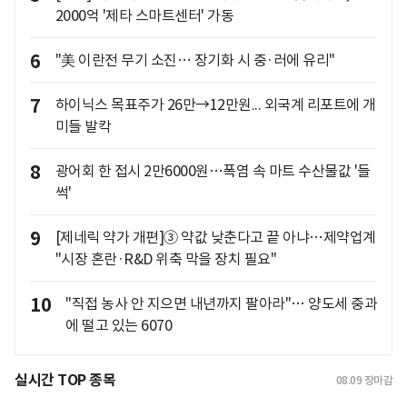
2000억 '제타 스마트센터' 가동
6
"美 이란전 무기 소진… 장기화 시 중·러에 유리"
7
하이닉스 목표주가 26만→12만원... 외국계 리포트에 개
미들 발칵
8
광어회 한 접시 2만6000원…폭염 속 마트 수산물값 '들
썩'
9
[제네릭 약가 개편]③ 약값 낮춘다고 끝 아냐…제약업계
"시장 혼란·R&D 위축 막을 장치 필요"
10
"직접 농사 안 지으면 내년까지 팔아라"… 양도세 중과
에 떨고 있는 6070
실시간 TOP 종목
08.09
장마감