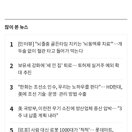
많이 본 뉴스
1
[인터뷰] "뇌졸중 골든타임 지키는 '뇌동맥류 치료'"…개
두술 없이 혈관 타고 들어가 막는다
2
보유세 강화에 '세 낀 집' 퇴로… 토허제 실거주 예외 확
대 추진
3
"한화는 조선소 인수, 우리는 노하우를 판다"… HD현대,
美에 조선 기술·운영·관리 방법 수출
4
美 국방부, 이란전 무기 소진에 방산업체 증산 압박… "3
주 내 납품 계획 내라"
5
[르포] 사람 대신 로봇 1000대가 '척척'… 롯데마트,