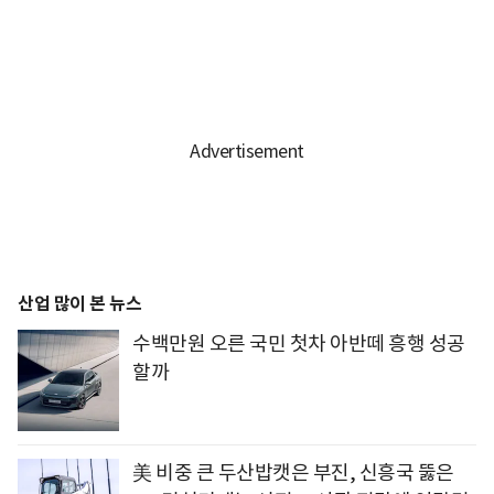
산업 많이 본 뉴스
수백만원 오른 국민 첫차 아반떼 흥행 성공
할까
美 비중 큰 두산밥캣은 부진, 신흥국 뚫은