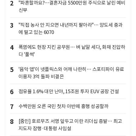
2
"파혼할까요?…결혼자금 5500만원 주식으로 날린 예비
신부
3
"직접 농사 안 지으면 내년까지 팔아라"… 양도세 중과
에 떨고 있는 6070
4
폭염에도 현장 지킨 공무원… 벼 낱알 세다, 화재 진압하
다 '풀썩'
5
'음악 앱'이 넷플릭스와 어깨 나란히… 스포티파이 유료
이용자 3억 돌파 비결은
6
점유율 1.6% 대만 난야, 15조원 투자 EUV 공장 건설
7
수백만원 오른 국민 첫차 아반떼 흥행 성공할까
8
[줌인] 호르무즈 서명 앞두고 이란 리더십 증발… 최고
지도자 잠행·대통령 사임설