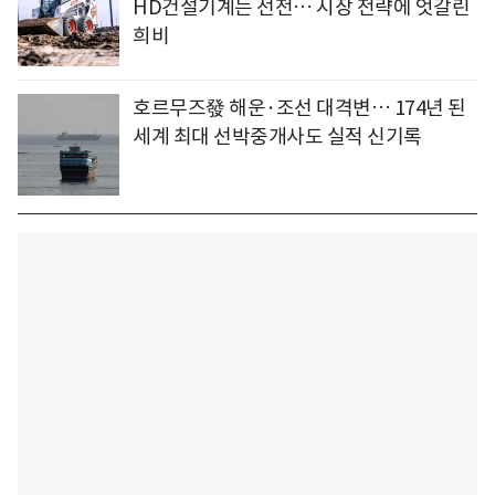
HD건설기계는 선전… 시장 전략에 엇갈린
희비
호르무즈發 해운·조선 대격변… 174년 된
세계 최대 선박중개사도 실적 신기록