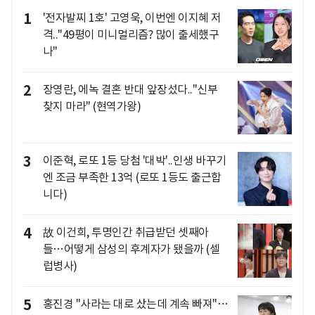
1
'전자발찌 1호' 고영욱, 이번엔 이지혜 저
격.."49평이 미니멀리즘? 많이 출세했구
나"
2
장영란, 에녹 결혼 반대 앞장섰다.."신부
찾지 마라" (현역가왕)
3
이준혁, 로또 1등 당첨 '대박'..인생 바꾸기
엔 조금 부족한 13억 (로또 1등도 출근합
니다)
4
故 이건희, 투명인간 취급받던 셋째아
들…어떻게 삼성의 후계자가 됐을까 (셀
럽병사)
5
홍진경 "사라는 대로 샀는데 계속 빠져"…