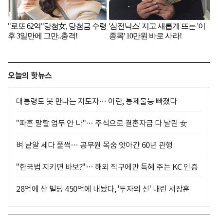
오늘의 핫뉴스
대통령도 못 만나는 지도자… 이란, 통제불능 빠졌다
"파혼 말할 엄두 안 나"… 주식으로 결혼자금 다 날린 女
벼 낱알 세다 풀썩… 공무원 목숨 앗아간 60년 관행
"한국법 지키면 바보?"… 해외 직구에만 특혜 주는 KC 인증
28억에 산 빌딩 450억에 내놨다, '투자의 신' 내린 서장훈