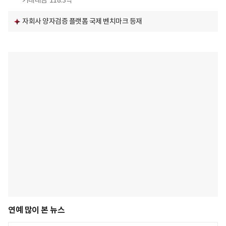
거래대금
118.3억
자회사 양자검증 플랫폼 국제 벤치마크 등재
연예 많이 본 뉴스