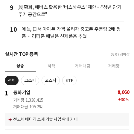
9
與 황희, 폐버스 활용한 '버스하우스' 제안…"청년 단기
주거 공간으로"
10
애플, 日서 아이폰 가격 올리자 중고폰 주문량 2배 껑
충… 리퍼폰 패널은 신제품용 추월
실시간 TOP 종목
08.07
장마감
상승
하락
거래대금
거래량
전체
코스피
코스닥
ETF
8,060
1
동화기업
+
30
%
거래량
1,338,415
거래대금
105.2억
전고체 배터리 소재 기술 사업 확대 기대