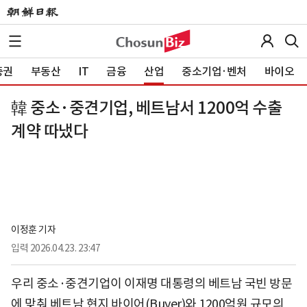
증권
부동산
IT
금융
산업
중소기업·벤처
바이오
韓 중소·중견기업, 베트남서 1200억 수출
계약 따냈다
이정훈 기자
입력
2026.04.23. 23:47
우리 중소·중견기업이 이재명 대통령의 베트남 국빈 방문
에 맞춰 베트남 현지 바이어(Buyer)와 1200억원 규모의