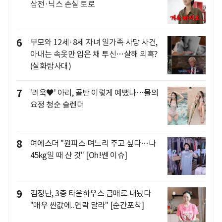
삼전·닉스 손실 토로
6
부모와 12세·8세 자녀 일가족 사망 사건,
아내는 속옷만 입은 채 투신…살해 의혹?
(실화탐사대)
7
'려욱♥' 아리, 골반 이렇게 예뻤나…물의
요정 청순 슬렌더
8
여에스더 "원피스 며느리 주고 싶다…나
45kg일 때 산 것" [Oh!쎈 이슈]
9
김정난, 3층 타운하우스 급매로 내놨다
"매우 싼값에..연락 달라" [순간포착]