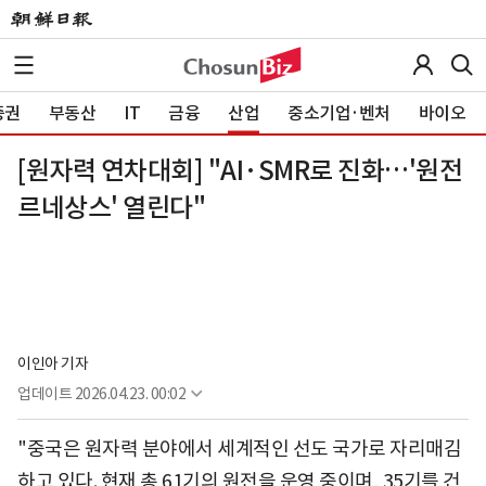
증권
부동산
IT
금융
산업
중소기업·벤처
바이오
[원자력 연차대회] "AI·SMR로 진화…'원전
르네상스' 열린다"
이인아 기자
업데이트
2026.04.23. 00:02
"중국은 원자력 분야에서 세계적인 선도 국가로 자리매김
하고 있다. 현재 총 61기의 원전을 운영 중이며, 35기를 건