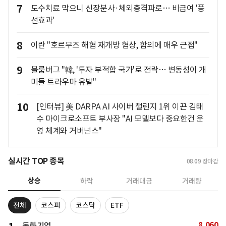
7
도수치료 막으니 신장분사·체외충격파로… 비급여 '풍
선효과'
8
이란 "호르무즈 해협 재개방 협상, 합의에 매우 근접"
9
블룸버그 "韓, '투자 부적합 국가'로 전락… 변동성이 개
미들 트라우마 유발"
10
[인터뷰] 美 DARPA AI 사이버 챌린지 1위 이끈 김태
수 마이크로소프트 부사장 "AI 모델보다 중요한건 운
영 체계와 거버넌스"
실시간 TOP 종목
08.09
장마감
상승
하락
거래대금
거래량
전체
코스피
코스닥
ETF
8,060
동화기업