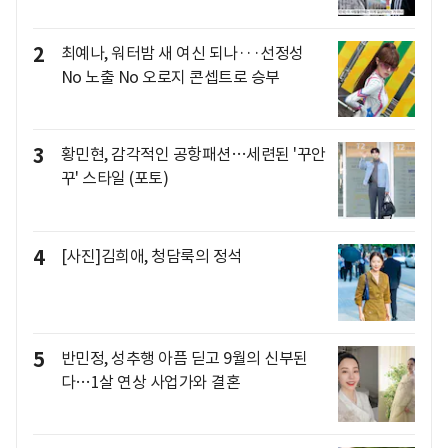
2
최예나, 워터밤 새 여신 되나···선정성
No 노출 No 오로지 콘셉트로 승부
3
황민현, 감각적인 공항패션…세련된 '꾸안
꾸' 스타일 (포토)
4
[사진]김희애, 청담룩의 정석
5
반민정, 성추행 아픔 딛고 9월의 신부된
다…1살 연상 사업가와 결혼