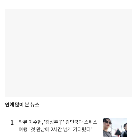
연예 많이 본 뉴스
1
악뮤 이수현, '김성주子' 김민국과 스위스
여행 "첫 만남에 2시간 넘게 기다렸다"