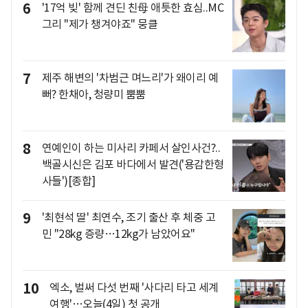
6
'17억 빚' 함께 견딘 친母 애틋한 효심..MC
그리 "제가 챙겨야죠" 뭉클
7
제주 해변의 '차범근 며느리'가 왜이리 예
뻐? 한채아, 청량미 뿜뿜
8
연예인이 하는 미사리 카페서 살인사건?..
백골시신은 김포 바다에서 발견('용감한형
사들')[종합]
9
'최현석 딸' 최연수, 조기 출산 후 체중 고
민 "28kg 증량…12kg가 남았어요"
10
엑소, 벌써 다섯 번째 '사다리 타고 세계
여행'…오늘(4일) 첫 공개