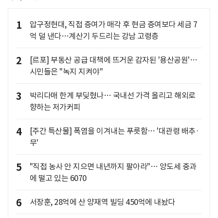
1
압구정현대, 직접 증여가 매각 후 현금 증여보다 세금 7
억 덜 낸다…계산기 두드리는 강남 고령층
2
[르포] 부동산 공급 대책에 뜨거운 감자된 '용산공원'…
시민들은 "녹지 지켜야"
3
박리다매 한계 부딪혔나… 국내선 가격 올리고 해외로
향하는 저가커피
4
[주간 특산물] 폭염을 이겨내는 푸릇함… '대관령 배추·
무'
5
"직접 농사 안 지으면 내년까지 팔아라"… 양도세 중과
에 떨고 있는 6070
6
서장훈, 28억에 산 양재역 빌딩 450억에 내놨다