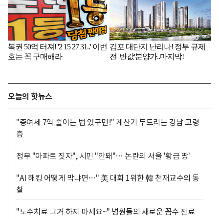
오늘의 핫뉴스
"증여세 7억 줄이는 법 있구먼!" 계산기 두드리는 강남 고령
층
정부 "아파트 짓자", 시민 "안돼"… 논란의 서울 '황금 땅'
"AI 해킹 어떻게 막냐면…" 美 대회 1위한 韓 천재교수의 통
찰
"도수치료 그거 하지 마세요~" 병원들의 새로운 꼼수 진료