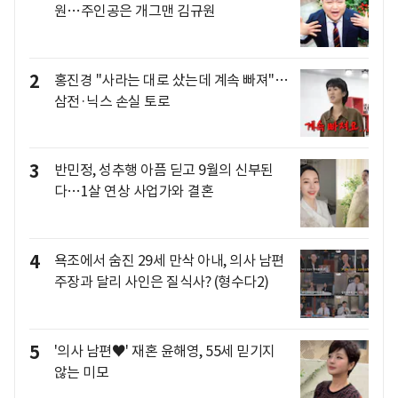
원…주인공은 개그맨 김규원
2
홍진경 "사라는 대로 샀는데 계속 빠져"…
삼전·닉스 손실 토로
3
반민정, 성추행 아픔 딛고 9월의 신부된
다…1살 연상 사업가와 결혼
4
욕조에서 숨진 29세 만삭 아내, 의사 남편
주장과 달리 사인은 질식사? (형수다2)
5
'의사 남편♥' 재혼 윤해영, 55세 믿기지
않는 미모