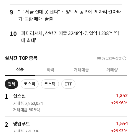
9
"그 세금 절대 못 낸다"… 양도세 공포에 '제자리 갈아타
기·교환 매매' 꿈틀
10
파마리서치, 상반기 매출 3248억·영업익 1238억 '역
대 최대'
실시간 TOP 종목
08.07 13:04
장중
상승
하락
거래대금
거래량
전체
코스피
코스닥
ETF
1,852
1
신스틸
+
29.96
%
거래량
2,860,034
거래대금
50.5억
1,554
2
윙입푸드
+
29.93
%
거래량
331,216