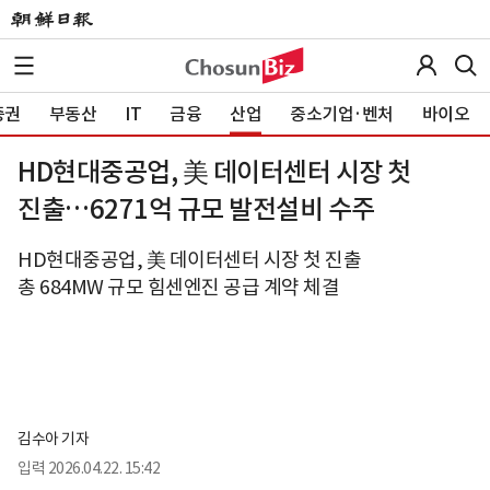
증권
부동산
IT
금융
산업
중소기업·벤처
바이오
HD현대중공업, 美 데이터센터 시장 첫
진출…6271억 규모 발전설비 수주
HD현대중공업, 美 데이터센터 시장 첫 진출
총 684MW 규모 힘센엔진 공급 계약 체결
김수아 기자
입력
2026.04.22. 15:42