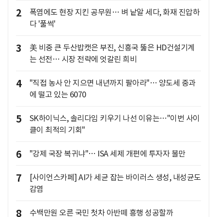
2
폭염에도 현장 지킨 공무원… 벼 낱알 세다, 화재 진압하
다 '풀썩'
3
美 비중 큰 두산밥캣은 부진, 신흥국 뚫은 HD건설기계
는 선전… 시장 전략에 엇갈린 희비
4
"직접 농사 안 지으면 내년까지 팔아라"… 양도세 중과
에 떨고 있는 6070
5
SK하이닉스, 솔리다임 키우기 나선 이유는…"이번 사이
클이 최적의 기회"
6
"강제 국장 복귀냐"… ISA 세제 개편에 투자자 불만
7
[사이언스카페] AI가 세균 잡는 바이러스 생성, 내성균도
감염
8
수백만원 오른 국민 첫차 아반떼 흥행 성공할까