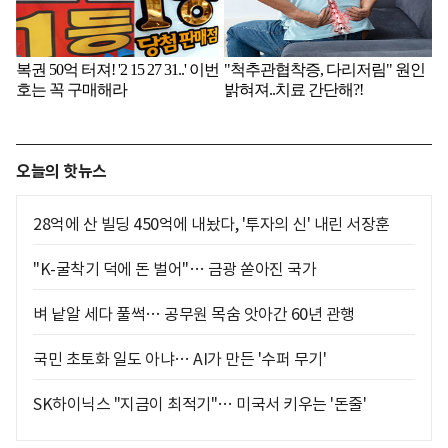
오늘의 핫뉴스
28억에 산 빌딩 450억에 내놨다, '투자의 신' 내린 서장훈
"K-굴착기 덕에 돈 벌어"… 금광 쏟아진 국가
벼 낱알 세다 풀썩… 공무원 목숨 앗아간 60년 관행
국민 초토화 일도 아냐… AI가 만든 '수퍼 무기'
SK하이닉스 "지금이 최적기"… 미국서 키우는 '돈줄'