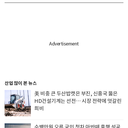
산업 많이 본 뉴스
美 비중 큰 두산밥캣은 부진, 신흥국 뚫은
HD건설기계는 선전… 시장 전략에 엇갈린
희비
수백만원 오른 국민 첫차 아반떼 흥행 성공