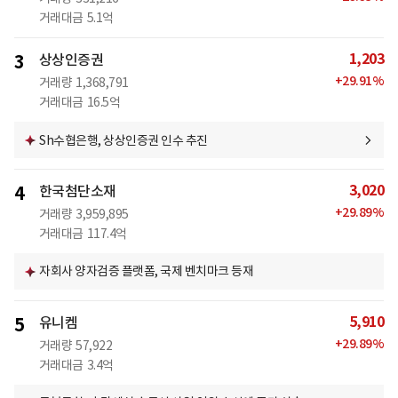
거래대금
5.1억
1,203
3
상상인증권
+
29.91
%
거래량
1,368,791
거래대금
16.5억
Sh수협은행, 상상인증권 인수 추진
3,020
4
한국첨단소재
+
29.89
%
거래량
3,959,895
거래대금
117.4억
자회사 양자검증 플랫폼, 국제 벤치마크 등재
5,910
5
유니켐
+
29.89
%
거래량
57,922
거래대금
3.4억