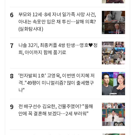
6
부모와 12세·8세 자녀 일가족 사망 사건,
아내는 속옷만 입은 채 투신…살해 의혹?
(실화탐사대)
7
나솔 32기, 최종커플 4쌍 탄생…영호♥정
희, 아이까지 함께 품기로
8
'전자발찌 1호' 고영욱, 이번엔 이지혜 저
격.."49평이 미니멀리즘? 많이 출세했구
나"
9
전 배구선수 김요한, 건물주였어? "올해
안에 꼭 결혼해 보겠다…2세 부러워"