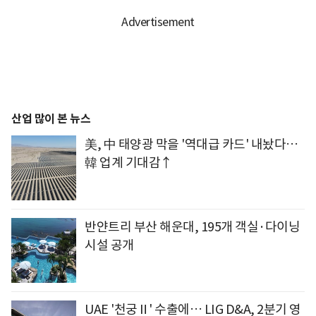
산업 많이 본 뉴스
美, 中 태양광 막을 '역대급 카드' 내놨다…
韓 업계 기대감↑
반얀트리 부산 해운대, 195개 객실·다이닝
시설 공개
UAE '천궁Ⅱ' 수출에… LIG D&A, 2분기 영