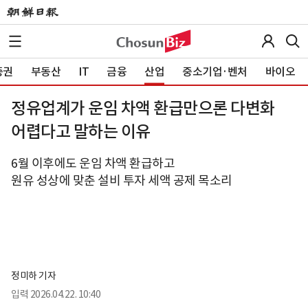
증권
부동산
IT
금융
산업
중소기업·벤처
바이오
정유업계가 운임 차액 환급만으론 다변화
어렵다고 말하는 이유
6월 이후에도 운임 차액 환급하고
원유 성상에 맞춘 설비 투자 세액 공제 목소리
정미하 기자
입력
2026.04.22. 10:40