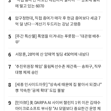
3
에 떨고 있는 6070
4
압구정현대, 직접 증여가 매각 후 현금 증여보다 세금 7
억 덜 낸다…계산기 두드리는 강남 고령층
5
[주간 특산물] 폭염을 이겨내는 푸릇함… '대관령 배추·
무'
6
서장훈, 28억에 산 양재역 빌딩 450억에 내놨다
7
'추진위원장 해임' 올림픽선수촌 재건축… 송파구, 직무
대행 체제 승인
8
[세종 인사이드아웃] "상속세 때문에 집 팔아서 되겠냐"
李 약속한 '공제 확대' 도입 불발
9
[인터뷰] 美 DARPA AI 사이버 챌린지 1위 이끈 김태수
마이크로소프트 부사장 "AI 모델보다 중요한건 운영 체