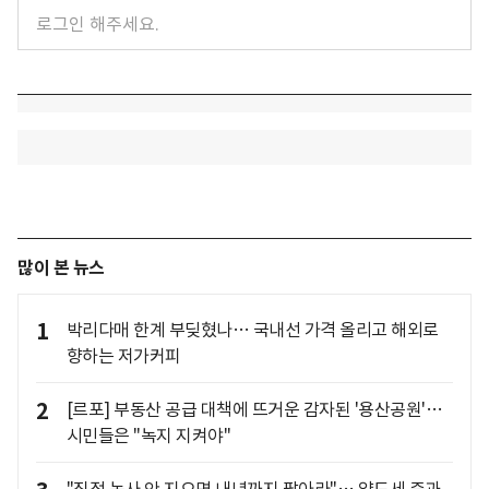
많이 본 뉴스
1
박리다매 한계 부딪혔나… 국내선 가격 올리고 해외로
향하는 저가커피
2
[르포] 부동산 공급 대책에 뜨거운 감자된 '용산공원'…
시민들은 "녹지 지켜야"
"직접 농사 안 지으면 내년까지 팔아라"… 양도세 중과