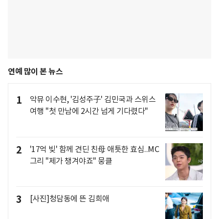
연예 많이 본 뉴스
1
악뮤 이수현, '김성주子' 김민국과 스위스
여행 "첫 만남에 2시간 넘게 기다렸다"
2
'17억 빚' 함께 견딘 친母 애틋한 효심..MC
그리 "제가 챙겨야죠" 뭉클
3
[사진]청담동에 뜬 김희애