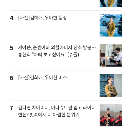
4
[사진]김희애, 우아한 등장
5
제이쓴, 준범이와 외할아버지 산소 방문…
홍현희 "아빠 보고싶어요" (슈돌)
6
[사진]김희애, 우아한 미소
7
김나연 치어리더, 바디슈트만 입고 라이더
변신? 빗속에서 더 아찔한 분위기