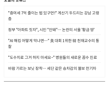
오늘의 핫뉴스
"증여세 7억 줄이는 법 있구먼!" 계산기 두드리는 강남 고령
층
정부 "아파트 짓자", 시민 "안돼"… 논란의 서울 '황금 땅'
"AI 해킹 어떻게 막냐면…" 美 대회 1위한 韓 천재교수의 통
찰
"도수치료 그거 하지 마세요~" 병원들의 새로운 꼼수 진료
바람 가르는 보닛 장착… 세단 같은 승차감의 볼보 전기차