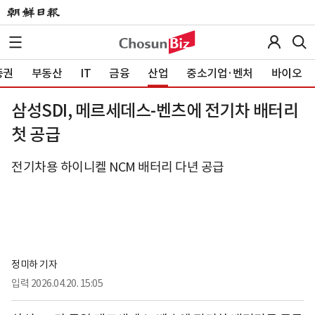
증권
부동산
IT
금융
산업
중소기업·벤처
바이오
삼성SDI, 메르세데스-벤츠에 전기차 배터리
첫 공급
전기차용 하이니켈 NCM 배터리 다년 공급
정미하 기자
입력
2026.04.20. 15:05