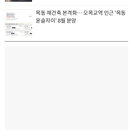
목동 재건축 본격화… 오목교역 인근 '목동
윤슬자이' 8월 분양