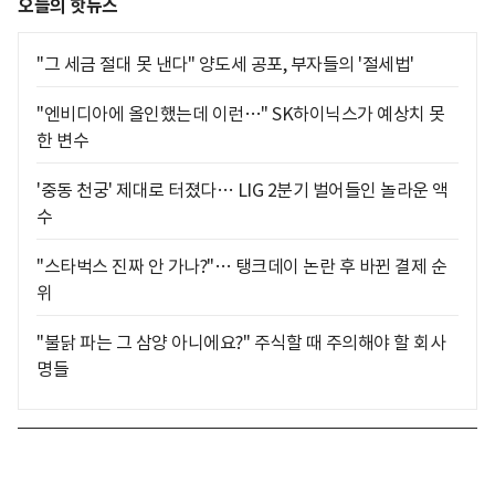
오늘의 핫뉴스
"그 세금 절대 못 낸다" 양도세 공포, 부자들의 '절세법'
"엔비디아에 올인했는데 이런…" SK하이닉스가 예상치 못
한 변수
'중동 천궁' 제대로 터졌다… LIG 2분기 벌어들인 놀라운 액
수
"스타벅스 진짜 안 가나?"… 탱크데이 논란 후 바뀐 결제 순
위
"불닭 파는 그 삼양 아니에요?" 주식할 때 주의해야 할 회사
명들