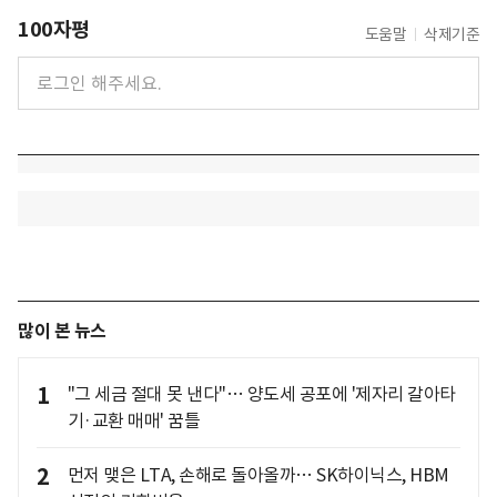
100자평
도움말
삭제기준
많이 본 뉴스
1
"그 세금 절대 못 낸다"… 양도세 공포에 '제자리 갈아타
기·교환 매매' 꿈틀
2
먼저 맺은 LTA, 손해로 돌아올까… SK하이닉스, HBM