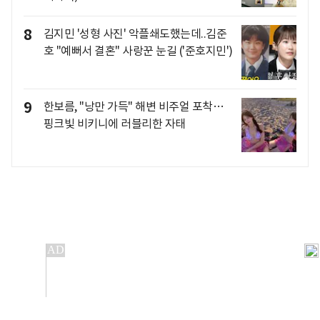
8
김지민 '성형 사진' 악플쇄도했는데..김준
호 "예뻐서 결혼" 사랑꾼 눈길 ('준호지민')
9
한보름, "낭만 가득" 해변 비주얼 포착…
핑크빛 비키니에 러블리한 자태
개인정보처리방침
앱설치(Android)