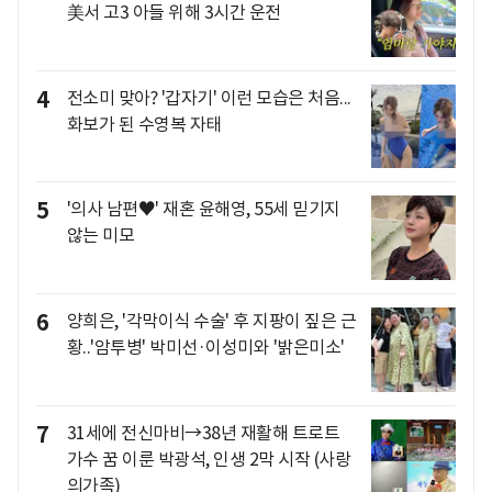
美서 고3 아들 위해 3시간 운전
4
전소미 맞아? '갑자기' 이런 모습은 처음...
화보가 된 수영복 자태
5
'의사 남편♥' 재혼 윤해영, 55세 믿기지
않는 미모
6
양희은, '각막이식 수술' 후 지팡이 짚은 근
황..'암투병' 박미선·이성미와 '밝은미소'
7
31세에 전신마비→38년 재활해 트로트
가수 꿈 이룬 박광석, 인생 2막 시작 (사랑
의가족)