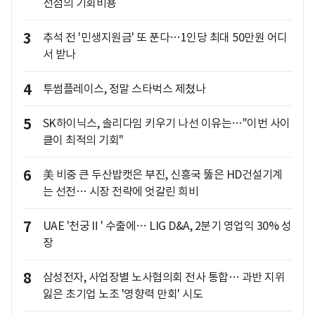
선점의 기회비용
3
추석 전 '민생지원금' 또 푼다…1인당 최대 50만원 어디
서 받나
4
투썸플레이스, 정말 스타벅스 제쳤나
5
SK하이닉스, 솔리다임 키우기 나선 이유는…"이번 사이
클이 최적의 기회"
6
美 비중 큰 두산밥캣은 부진, 신흥국 뚫은 HD건설기계
는 선전… 시장 전략에 엇갈린 희비
7
UAE '천궁Ⅱ' 수출에… LIG D&A, 2분기 영업익 30% 성
장
8
삼성전자, 사업장별 노사협의회 전사 통합… 과반 지위
잃은 초기업 노조 '영향력 만회' 시도