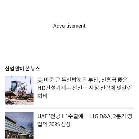
산업 많이 본 뉴스
美 비중 큰 두산밥캣은 부진, 신흥국 뚫은
HD건설기계는 선전… 시장 전략에 엇갈린
희비
UAE '천궁Ⅱ' 수출에… LIG D&A, 2분기 영
업익 30% 성장