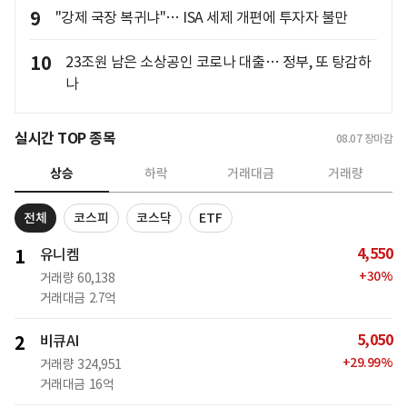
9
"강제 국장 복귀냐"… ISA 세제 개편에 투자자 불만
10
23조원 남은 소상공인 코로나 대출… 정부, 또 탕감하
나
실시간 TOP 종목
08.07
장마감
상승
하락
거래대금
거래량
전체
코스피
코스닥
ETF
4,550
1
유니켐
+
30
%
거래량
60,138
거래대금
2.7억
5,050
2
비큐AI
+
29.99
%
거래량
324,951
거래대금
16억