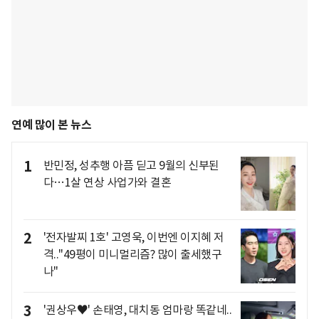
연예 많이 본 뉴스
1
반민정, 성추행 아픔 딛고 9월의 신부된
다…1살 연상 사업가와 결혼
2
'전자발찌 1호' 고영욱, 이번엔 이지혜 저
격.."49평이 미니멀리즘? 많이 출세했구
나"
3
'권상우♥' 손태영, 대치동 엄마랑 똑같네..