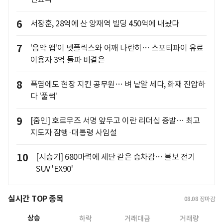
6
서장훈, 28억에 산 양재역 빌딩 450억에 내놨다
7
'음악 앱'이 넷플릭스와 어깨 나란히… 스포티파이 유료
이용자 3억 돌파 비결은
8
폭염에도 현장 지킨 공무원… 벼 낱알 세다, 화재 진압하
다 '풀썩'
9
[줌인] 호르무즈 서명 앞두고 이란 리더십 증발… 최고
지도자 잠행·대통령 사임설
10
[시승기] 680마력에 세단 같은 승차감… 볼보 전기
SUV 'EX90'
실시간 TOP 종목
08.08
장마감
상승
하락
거래대금
거래량