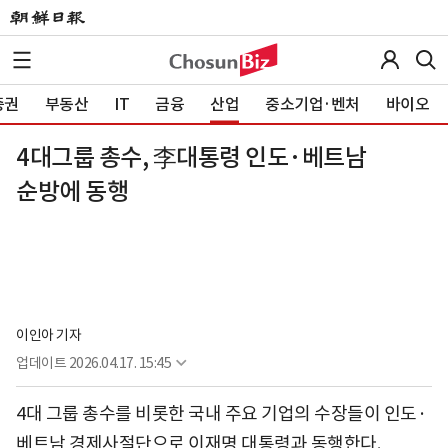
증권
부동산
IT
금융
산업
중소기업·벤처
바이오
4대그룹 총수, 李대통령 인도·베트남
순방에 동행
이인아 기자
업데이트
2026.04.17. 15:45
4대 그룹 총수를 비롯한 국내 주요 기업의 수장들이 인도·
베트남 경제사절단으로 이재명 대통령과 동행한다.