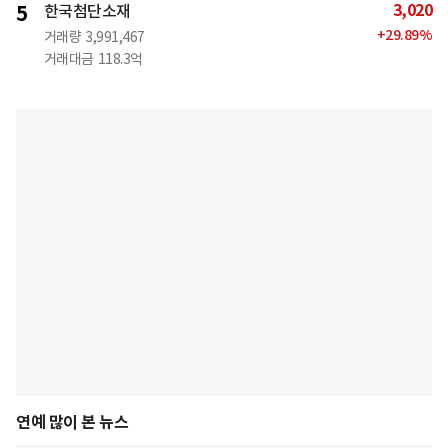
3,020
5
한국첨단소재
+
29.89
%
거래량
3,991,467
거래대금
118.3억
연예 많이 본 뉴스