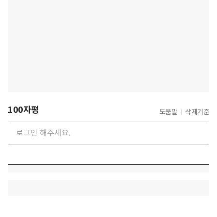
100자평
도움말
삭제기준