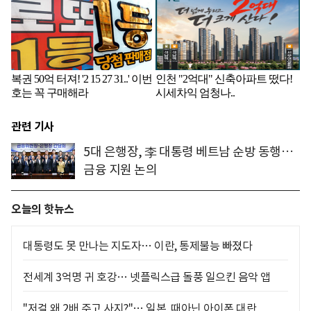
관련 기사
5대 은행장, 李 대통령 베트남 순방 동행…
금융 지원 논의
오늘의 핫뉴스
대통령도 못 만나는 지도자… 이란, 통제불능 빠졌다
전세계 3억명 귀 호강… 넷플릭스급 돌풍 일으킨 음악 앱
"저걸 왜 2배 주고 사지?"… 일본, 때아닌 아이폰 대란