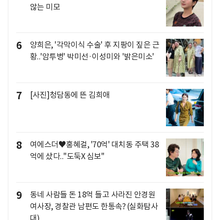
않는 미모
6
양희은, '각막이식 수술' 후 지팡이 짚은 근
황..'암투병' 박미선·이성미와 '밝은미소'
7
[사진]청담동에 뜬 김희애
8
여에스더♥홍혜걸, '70억' 대치동 주택 38
억에 샀다.."도둑X 심보"
9
동네 사람들 돈 18억 들고 사라진 안경원
여사장, 경찰관 남편도 한통속? (실화탐사
대)