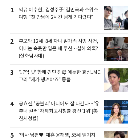
1
악뮤 이수현, '김성주子' 김민국과 스위스
여행 "첫 만남에 2시간 넘게 기다렸다"
2
부모와 12세·8세 자녀 일가족 사망 사건,
아내는 속옷만 입은 채 투신…살해 의혹?
(실화탐사대)
3
'17억 빚' 함께 견딘 친母 애틋한 효심..MC
그리 "제가 챙겨야죠" 뭉클
4
공효진, '공블리' 아니어도 잘 나간다…'유
부녀 킬러' 자체최고시청률 경신 '1위'[美
친시청률]
5
'의사 남편♥' 재혼 윤해영, 55세 믿기지