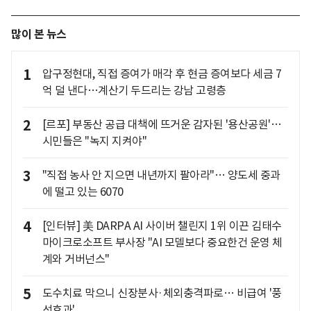
많이 본 뉴스
1
압구정현대, 직접 증여가 매각 후 현금 증여보다 세금 7
억 덜 낸다…계산기 두드리는 강남 고령층
2
[르포] 부동산 공급 대책에 뜨거운 감자된 '용산공원'…
시민들은 "녹지 지켜야"
3
"직접 농사 안 지으면 내년까지 팔아라"… 양도세 중과
에 떨고 있는 6070
4
[인터뷰] 美 DARPA AI 사이버 챌린지 1위 이끈 김태수
마이크로소프트 부사장 "AI 모델보다 중요한건 운영 체
계와 거버넌스"
5
도수치료 막으니 신장분사·체외충격파로… 비급여 '풍
선효과'