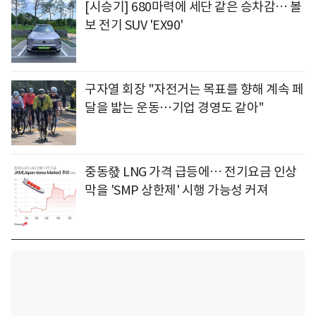
[시승기] 680마력에 세단 같은 승차감… 볼
보 전기 SUV 'EX90'
구자열 회장 "자전거는 목표를 향해 계속 페
달을 밟는 운동⋯기업 경영도 같아"
중동發 LNG 가격 급등에… 전기요금 인상
막을 'SMP 상한제' 시행 가능성 커져