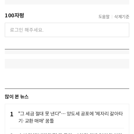
100자평
도움말
삭제기준
많이 본 뉴스
1
"그 세금 절대 못 낸다"… 양도세 공포에 '제자리 갈아타
기·교환 매매' 꿈틀