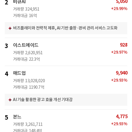
5,050
2
비큐AI
+
29.99
%
거래량
324,951
거래대금
16억
비즈플레이와 전략적 제휴, AI 기반 출장·경비 관리 서비스 고도화
928
3
이스트에이드
+
29.97
%
거래량
2,620,951
거래대금
22.3억
9,940
4
매드업
+
29.93
%
거래량
13,028,020
거래대금
1190.7억
AI 기술 활용한 광고 효율 개선 기대감
4,775
5
본느
+
29.93
%
거래량
3,261,711
거래대금
148.4억