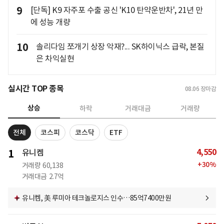
9
[단독] K9 자주포 수출 공신 'K10 탄약운반차', 21년 만
에 성능 개량
10
솔리다임 쪼개기 상장 악재?... SK하이닉스 급락, 본질
은 차익실현
실시간 TOP 종목
08.06
장마감
상승
하락
거래대금
거래량
전체
코스피
코스닥
ETF
4,550
1
유니켐
+
30
%
거래량
60,138
거래대금
2.7억
유니켐, 美 루미아 테크놀로지스 인수…85억7400만원