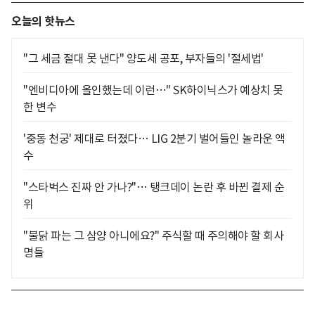
오늘의 핫뉴스
"그 세금 절대 못 낸다" 양도세 공포, 부자들의 '절세법'
"엔비디아에 올인했는데 이런…" SK하이닉스가 예상치 못
한 변수
'중동 천궁' 제대로 터졌다… LIG 2분기 벌어들인 놀라운 액
수
"스타벅스 진짜 안 가나?"… 탱크데이 논란 후 바뀐 결제 순
위
"불닭 파는 그 삼양 아니에요?" 주식할 때 주의해야 할 회사
명들