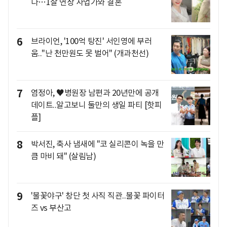
다…1살 연상 사업가와 결혼
6
브라이언, '100억 탕진' 서인영에 부러
움.."난 천만원도 못 벌어" (개과천선)
7
염정아, ♥병원장 남편과 20년만에 공개
데이트..알고보니 둘만의 생일 파티 [핫피
플]
8
박서진, 축사 냄새에 "코 실리콘이 녹을 만
큼 마비 돼" (살림남)
9
'불꽃야구' 창단 첫 사직 직관..불꽃 파이터
즈 vs 부산고