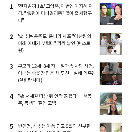
1
'전자발찌 1호' 고영욱, 이번엔 이지혜 저
격.."49평이 미니멀리즘? 많이 출세했구
나"
2
'술 빚는 윤주모' 윤나라 셰프 "이찬원의
미래 아내가 부럽다" 깜짝 발언 (편스토
랑)
3
부모와 12세·8세 자녀 일가족 사망 사건,
아내는 속옷만 입은 채 투신…살해 의혹?
(실화탐사대)
4
"故 서세원 떠난 뒤 연락 끊겼다"…서동
주, 동생과 절연 고백
5
반민정, 성추행 아픔 딛고 9월의 신부된