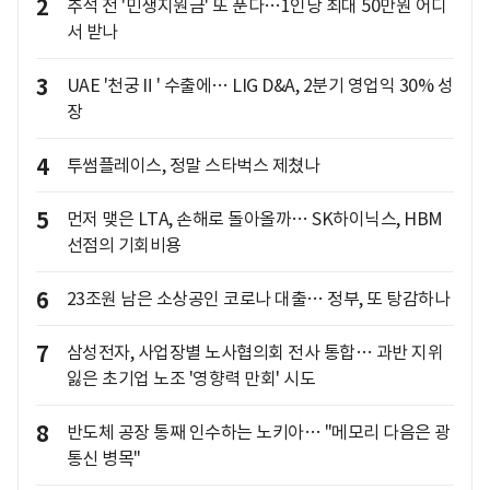
2
추석 전 '민생지원금' 또 푼다…1인당 최대 50만원 어디
서 받나
3
UAE '천궁Ⅱ' 수출에… LIG D&A, 2분기 영업익 30% 성
장
4
투썸플레이스, 정말 스타벅스 제쳤나
5
먼저 맺은 LTA, 손해로 돌아올까… SK하이닉스, HBM
선점의 기회비용
6
23조원 남은 소상공인 코로나 대출… 정부, 또 탕감하나
7
삼성전자, 사업장별 노사협의회 전사 통합… 과반 지위
잃은 초기업 노조 '영향력 만회' 시도
8
반도체 공장 통째 인수하는 노키아… "메모리 다음은 광
통신 병목"