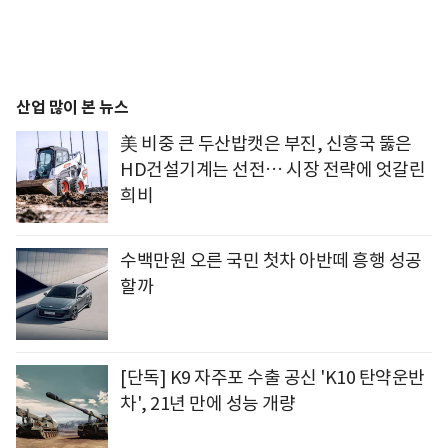
산업 많이 본 뉴스
美 비중 큰 두산밥캣은 부진, 신흥국 뚫은
HD건설기계는 선전… 시장 전략에 엇갈린
희비
수백만원 오른 국민 첫차 아반떼 흥행 성공
할까
[단독] K9 자주포 수출 공신 'K10 탄약운반
차', 21년 만에 성능 개량