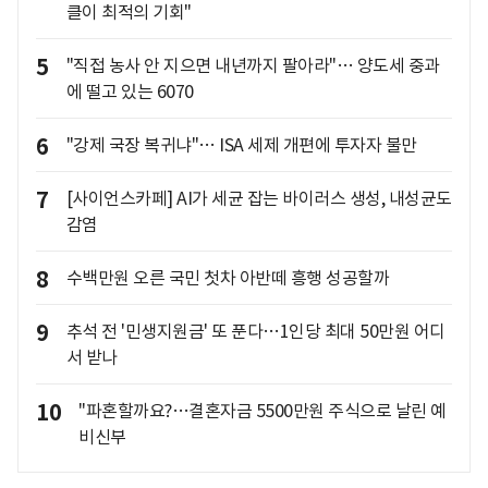
클이 최적의 기회"
5
"직접 농사 안 지으면 내년까지 팔아라"… 양도세 중과
에 떨고 있는 6070
6
"강제 국장 복귀냐"… ISA 세제 개편에 투자자 불만
7
[사이언스카페] AI가 세균 잡는 바이러스 생성, 내성균도
감염
8
수백만원 오른 국민 첫차 아반떼 흥행 성공할까
9
추석 전 '민생지원금' 또 푼다…1인당 최대 50만원 어디
서 받나
10
"파혼할까요?…결혼자금 5500만원 주식으로 날린 예
비신부