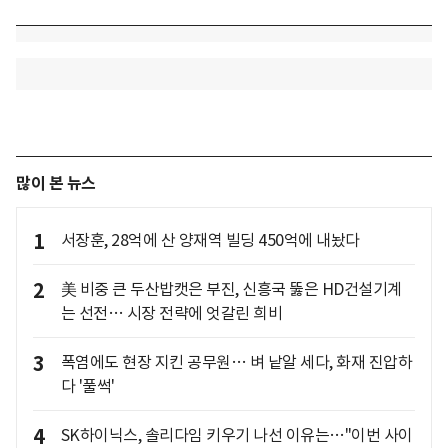
많이 본 뉴스
1
서장훈, 28억에 산 양재역 빌딩 450억에 내놨다
2
美 비중 큰 두산밥캣은 부진, 신흥국 뚫은 HD건설기계
는 선전… 시장 전략에 엇갈린 희비
3
폭염에도 현장 지킨 공무원… 벼 낱알 세다, 화재 진압하
다 '풀썩'
4
SK하이닉스, 솔리다임 키우기 나선 이유는…"이번 사이