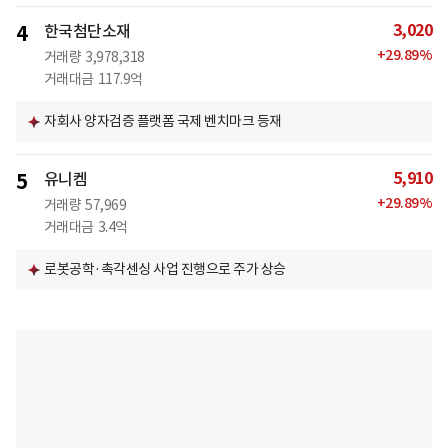
3,020
4
한국첨단소재
+
29.89
%
거래량
3,978,318
거래대금
117.9억
자회사 양자검증 플랫폼 국제 벤치마크 등재
5,910
5
유니켐
+
29.89
%
거래량
57,969
거래대금
3.4억
로봇공학·촉각센싱 사업 진행으로 주가 상승