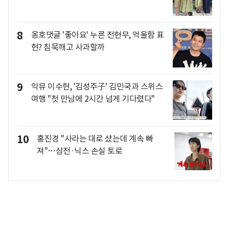
8
옹호댓글 '좋아요' 누른 전현무, 억울함 표
현? 침묵깨고 사과할까
9
악뮤 이수현, '김성주子' 김민국과 스위스
여행 "첫 만남에 2시간 넘게 기다렸다"
10
홍진경 "사라는 대로 샀는데 계속 빠
져"…삼전·닉스 손실 토로