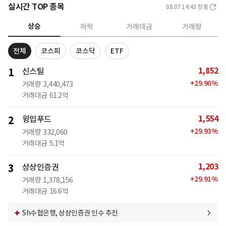
실시간 TOP 종목
08.07 14:43
장중
상승
하락
거래대금
거래량
전체
코스피
코스닥
ETF
1,852
1
신스틸
+
29.96
%
거래량
3,440,473
거래대금
61.2억
1,554
2
윙입푸드
+
29.93
%
거래량
332,060
거래대금
5.1억
1,203
3
상상인증권
+
29.91
%
거래량
1,378,156
거래대금
16.6억
Sh수협은행, 상상인증권 인수 추진