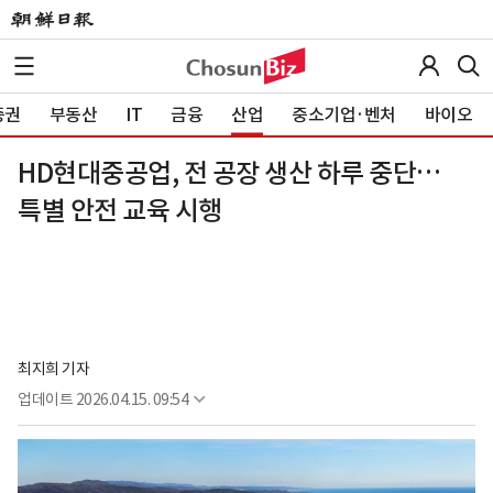
증권
부동산
IT
금융
산업
중소기업·벤처
바이오
HD현대중공업, 전 공장 생산 하루 중단…
특별 안전 교육 시행
최지희 기자
업데이트
2026.04.15. 09:54