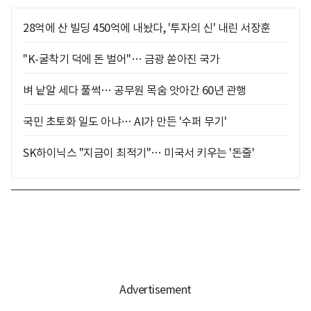
28억에 산 빌딩 450억에 내놨다, '투자의 신' 내린 서장훈
"K-굴착기 덕에 돈 벌어"… 금광 쏟아진 국가
벼 낱알 세다 풀썩… 공무원 목숨 앗아간 60년 관행
국민 초토화 일도 아냐… AI가 만든 '수퍼 무기'
SK하이닉스 "지금이 최적기"… 미국서 키우는 '돈줄'