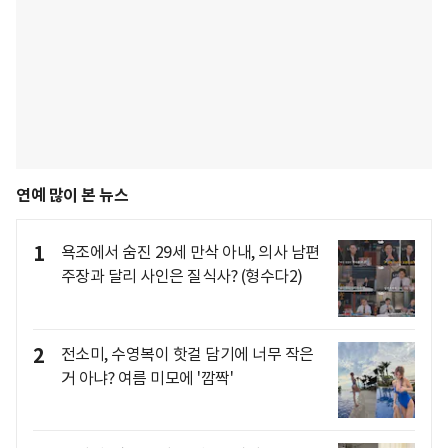
연예 많이 본 뉴스
1
욕조에서 숨진 29세 만삭 아내, 의사 남편
주장과 달리 사인은 질식사? (형수다2)
2
전소미, 수영복이 핫걸 담기에 너무 작은
거 아냐? 여름 미모에 '깜짝'