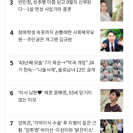
3
반민정, 성추행 아픔 딛고 9월의 신부된
다…1살 연상 사업가와 결혼
4
장애학생 속옷까지 손빨래한 사회복무요
원…주인공은 개그맨 김규원
5
'43년째 모솔' 7기 옥순→"약국 개업" 24
기 현숙…'나솔사계', 솔로남녀 12인 공개
6
'의사 남편♥' 재혼 윤해영, 55세 믿기지
않는 미모
7
양희은, '각막이식 수술' 후 지팡이 짚은 근
황..'암투병' 박미선·이성미와 '밝은미소'