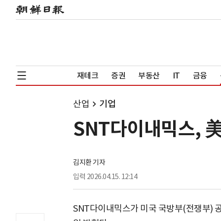
재테크
증권
부동산
IT
금융
산업
기업
SNT다이내믹스, 
김지환 기자
입력
2026.04.15. 12:14
SNT다이내믹스가 미국 국방부(전쟁부) 