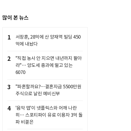
많이 본 뉴스
1
서장훈, 28억에 산 양재역 빌딩 450
억에 내놨다
2
"직접 농사 안 지으면 내년까지 팔아
라"… 양도세 중과에 떨고 있는
6070
3
"파혼할까요?…결혼자금 5500만원
주식으로 날린 예비신부
4
'음악 앱'이 넷플릭스와 어깨 나란
히… 스포티파이 유료 이용자 3억 돌
파 비결은