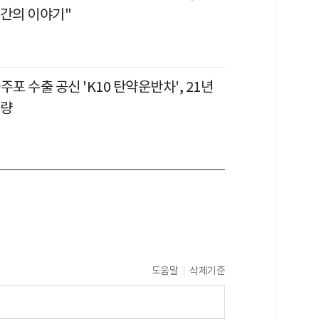
인간의 이야기"
자주포 수출 공신 'K10 탄약운반차', 21년
개량
도움말
삭제기준