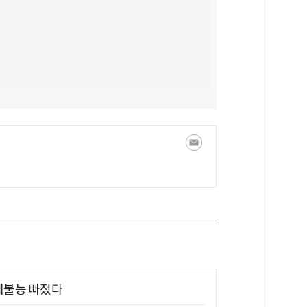
제불능 빠졌다