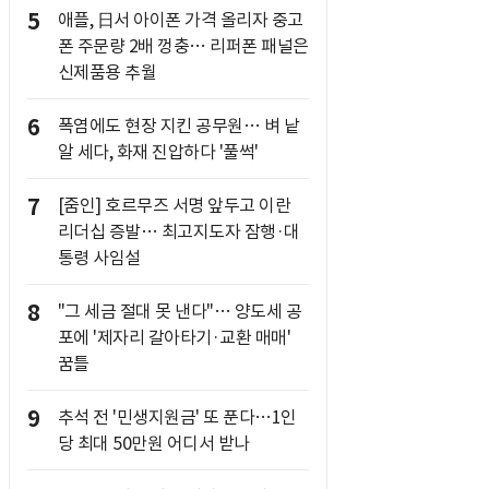
5
애플, 日서 아이폰 가격 올리자 중고
폰 주문량 2배 껑충… 리퍼폰 패널은
신제품용 추월
6
폭염에도 현장 지킨 공무원… 벼 낱
알 세다, 화재 진압하다 '풀썩'
7
[줌인] 호르무즈 서명 앞두고 이란
리더십 증발… 최고지도자 잠행·대
통령 사임설
8
"그 세금 절대 못 낸다"… 양도세 공
포에 '제자리 갈아타기·교환 매매'
꿈틀
9
추석 전 '민생지원금' 또 푼다…1인
당 최대 50만원 어디서 받나