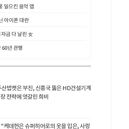
풍 일으킨 음악 앱
아닌 아이폰 대란
혼자금 다 날린 女
 60년 관행
 두산밥캣은 부진, 신흥국 뚫은 HD건설기계
시장 전략에 엇갈린 희비
독 "케데헌은 슈퍼히어로의 옷을 입은, 사랑