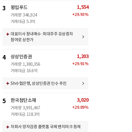
1,554
3
윙입푸드
+
29.93
%
거래량
346,924
거래대금
5.3억
대표이사 장내매수·최대주주 유상증자
참여로 상한가
1,203
4
상상인증권
+
29.91
%
거래량
1,380,356
거래대금
16.6억
Sh수협은행, 상상인증권 인수 추진
3,020
5
한국첨단소재
+
29.89
%
거래량
3,991,467
거래대금
118.3억
자회사 양자검증 플랫폼 국제 벤치마크 등재