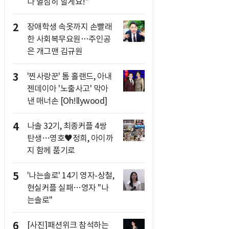
다 열심히 할게요!"
2
장애학생 속옷까지 손빨래
한 사회복무요원…주인공
은 개그맨 김규원
3
'찐사랑꾼' 톰 홀랜드, 아내
젠데이아 '노출사고' 막아
낸 매너손 [Oh!llywood]
4
나솔 32기, 최종커플 4쌍
탄생…영호♥정희, 아이까
지 함께 품기로
5
'나는솔로' 14기 영자-상철,
현실커플 실패…영자 "나
는솔로"
6
[사진]패션위크 참석하는