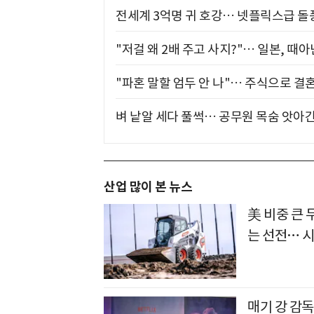
전세계 3억명 귀 호강… 넷플릭스급 돌
"저걸 왜 2배 주고 사지?"… 일본, 때
"파혼 말할 엄두 안 나"… 주식으로 결
벼 낱알 세다 풀썩… 공무원 목숨 앗아간
산업 많이 본 뉴스
美 비중 큰
는 선전… 
매기 강 감