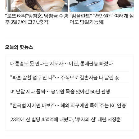
오늘의 핫뉴스
대통령도 못 만나는 지도자… 이란, 통제불능 빠졌다
"파혼 말할 엄두 안 나"… 주식으로 결혼자금 다 날린 女
벼 낱알 세다 풀썩… 공무원 목숨 앗아간 60년 관행
"한국법 지키면 바보?"… 해외 직구에만 특혜 주는 KC 인증
28억에 산 빌딩 450억에 내놨다, '투자의 신' 내린 서장훈