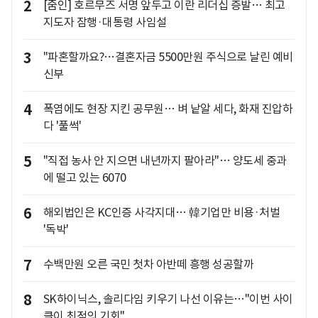
2
[줌인] 호르무즈 서명 앞두고 이란 리더십 증발… 최고
지도자 잠행·대통령 사임설
3
"파혼할까요?…결혼자금 5500만원 주식으로 날린 예비
신부
4
폭염에도 현장 지킨 공무원… 벼 낱알 세다, 화재 진압하
다 '풀썩'
5
"직접 농사 안 지으면 내년까지 팔아라"… 양도세 중과
에 떨고 있는 6070
6
해외법인은 KC인증 사각지대… 韓기업만 비용·처벌
'독박'
7
수백만원 오른 국민 첫차 아반떼 흥행 성공할까
8
SK하이닉스, 솔리다임 키우기 나선 이유는…"이번 사이
클이 최적의 기회"