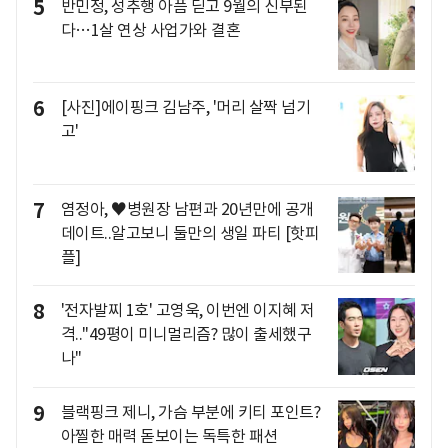
5
반민정, 성추행 아픔 딛고 9월의 신부된
다…1살 연상 사업가와 결혼
6
[사진]에이핑크 김남주, '머리 살짝 넘기
고'
7
염정아, ♥병원장 남편과 20년만에 공개
데이트..알고보니 둘만의 생일 파티 [핫피
플]
8
'전자발찌 1호' 고영욱, 이번엔 이지혜 저
격.."49평이 미니멀리즘? 많이 출세했구
나"
9
블랙핑크 제니, 가슴 부분에 키티 포인트?
아찔한 매력 돋보이는 독특한 패션