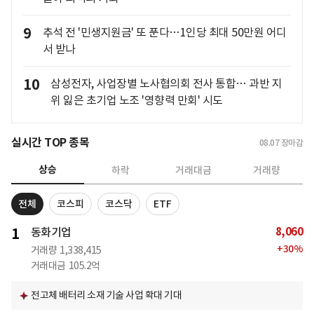
9
추석 전 '민생지원금' 또 푼다…1인당 최대 50만원 어디
서 받나
10
삼성전자, 사업장별 노사협의회 전사 통합… 과반 지
위 잃은 초기업 노조 '영향력 만회' 시도
실시간 TOP 종목
08.07
장마감
상승
하락
거래대금
거래량
전체
코스피
코스닥
ETF
8,060
1
동화기업
+
30
%
거래량
1,338,415
거래대금
105.2억
전고체 배터리 소재 기술 사업 확대 기대