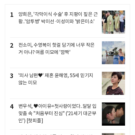
1
양희은, '각막이식 수술' 후 지팡이 짚은 근
황..'암투병' 박미선·이성미와 '밝은미소'
2
전소미, 수영복이 핫걸 담기에 너무 작은
거 아냐? 여름 미모에 '깜짝'
3
'의사 남편♥' 재혼 윤해영, 55세 믿기지
않는 미모
4
변우석, ♥아이유=첫사랑이었다..달달 입
맞춤 속 "처음부터 진심" ('21세기 대군부
인') [핫피플]