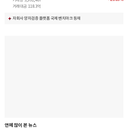
거래량
3,991,467
거래대금
118.3억
자회사 양자검증 플랫폼 국제 벤치마크 등재
연예 많이 본 뉴스