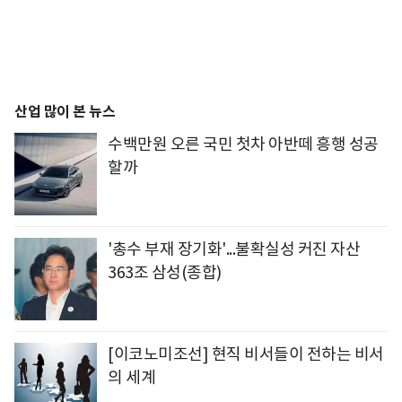
산업 많이 본 뉴스
수백만원 오른 국민 첫차 아반떼 흥행 성공
할까
'총수 부재 장기화'...불확실성 커진 자산
363조 삼성(종합)
[이코노미조선] 현직 비서들이 전하는 비서
의 세계