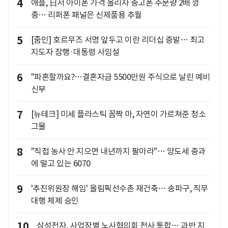
4
애플, 日서 아이폰 가격 올리자 중고폰 주문량 2배 껑
충… 리퍼폰 패널은 신제품용 추월
5
[줌인] 호르무즈 서명 앞두고 이란 리더십 증발… 최고
지도자 잠행·대통령 사임설
6
"파혼할까요?…결혼자금 5500만원 주식으로 날린 예비
신부
7
[뉴테크] 미세 플라스틱 꼼짝 마, 자연이 가르쳐준 청소
그물
8
"직접 농사 안 지으면 내년까지 팔아라"… 양도세 중과
에 떨고 있는 6070
9
'추진위원장 해임' 올림픽선수촌 재건축… 송파구, 직무
대행 체제 승인
10
삼성전자, 사업장별 노사협의회 전사 통합… 과반 지