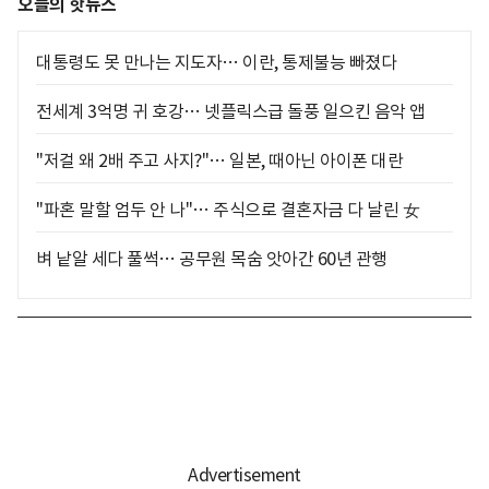
오늘의 핫뉴스
대통령도 못 만나는 지도자… 이란, 통제불능 빠졌다
전세계 3억명 귀 호강… 넷플릭스급 돌풍 일으킨 음악 앱
"저걸 왜 2배 주고 사지?"… 일본, 때아닌 아이폰 대란
"파혼 말할 엄두 안 나"… 주식으로 결혼자금 다 날린 女
벼 낱알 세다 풀썩… 공무원 목숨 앗아간 60년 관행