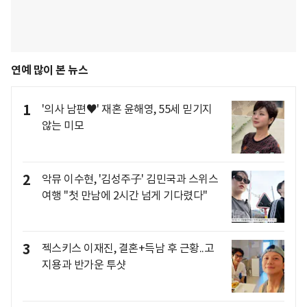
연예 많이 본 뉴스
1
'의사 남편♥' 재혼 윤해영, 55세 믿기지
않는 미모
2
악뮤 이수현, '김성주子' 김민국과 스위스
여행 "첫 만남에 2시간 넘게 기다렸다"
3
젝스키스 이재진, 결혼+득남 후 근황..고
지용과 반가운 투샷