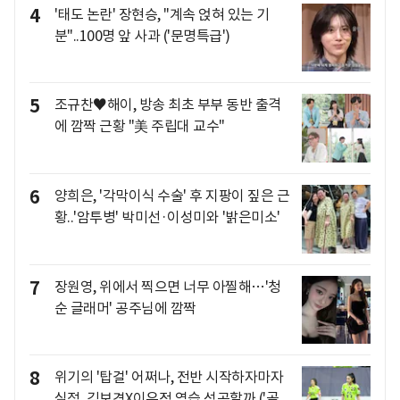
4
'태도 논란' 장현승, "계속 얹혀 있는 기
분"..100명 앞 사과 ('문명특급')
5
조규찬♥해이, 방송 최초 부부 동반 출격
에 깜짝 근황 "美 주립대 교수"
6
양희은, '각막이식 수술' 후 지팡이 짚은 근
황..'암투병' 박미선·이성미와 '밝은미소'
7
장원영, 위에서 찍으면 너무 아찔해…'청
순 글래머' 공주님에 깜짝
8
위기의 '탑걸' 어쩌나, 전반 시작하자마자
실점..김보경X이유정 역습 성공할까 ('골