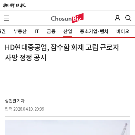
증권
부동산
IT
금융
산업
중소기업·벤처
바이오
HD현대중공업, 잠수함 화재 고립 근로자
사망 정정 공시
심민관 기자
입력
2026.04.10. 20:39