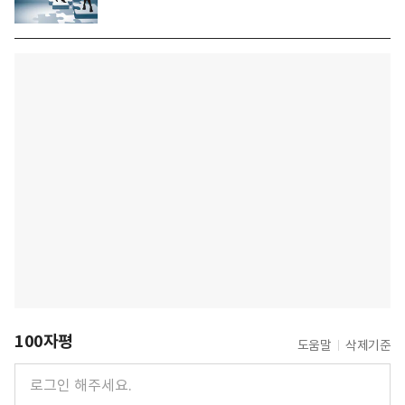
100자평
도움말
삭제기준