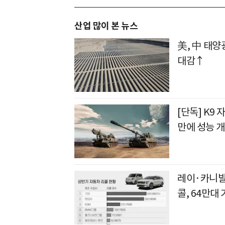
산업 많이 본 뉴스
美, 中 태양
대감↑
[단독] K9 
만에 성능 
레이·카니발
콜, 64만대 