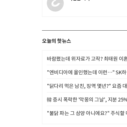
오늘의 핫뉴스
바람폈는데 위자료가 고작? 최태원 이혼
"엔비디아에 올인했는데 이런…" SK
"닭다리 먹은 남친, 징역 몇년?" 요즘 
韓 증시 폭락한 '악몽의 그날', 지분 2
"불닭 파는 그 삼양 아니에요?" 주식할