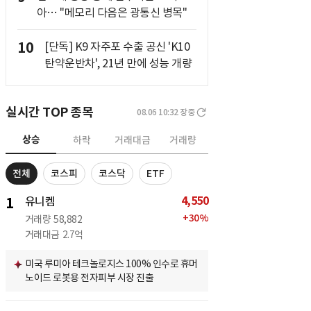
아… "메모리 다음은 광통신 병목"
10
[단독] K9 자주포 수출 공신 'K10
탄약운반차', 21년 만에 성능 개량
실시간 TOP 종목
08.06 10:32
장중
상승
하락
거래대금
거래량
전체
코스피
코스닥
ETF
4,550
1
유니켐
+
30
%
거래량
58,882
거래대금
2.7억
미국 루미아 테크놀로지스 100% 인수로 휴머
노이드 로봇용 전자피부 시장 진출