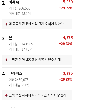
5,050
2
비큐AI
+
29.99
%
거래량
306,560
거래대금
15.1억
미 중국산 광통신 수입 금지 소식에 상한가
4,775
3
본느
+
29.93
%
거래량
3,243,965
거래대금
147.5억
구미현 전 아워홈 회장 경영권 인수 기대
3,885
4
큐라티스
+
29.93
%
거래량
59,075
거래대금
2.3억
결핵 백신 차세대 파이프라인 소식에 상한가