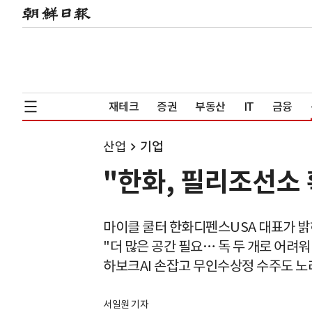
재테크
증권
부동산
IT
금융
산업
기업
"한화, 필리조선소 
마이클 쿨터 한화디펜스USA 대표가 밝
"더 많은 공간 필요… 독 두 개로 어려워
하보크AI 손잡고 무인수상정 수주도 노
서일원 기자