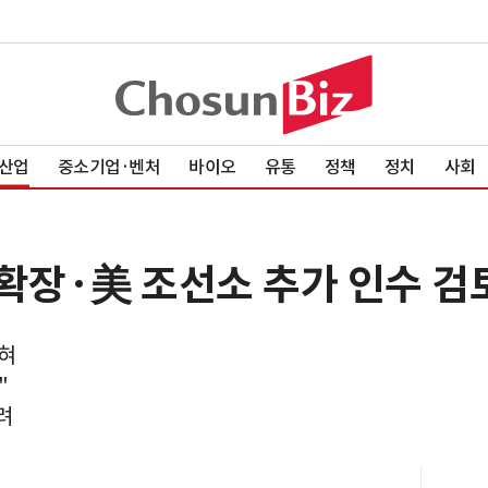
산업
중소기업·벤처
바이오
유통
정책
정치
사회
확장·美 조선소 추가 인수 검
혀
"
려