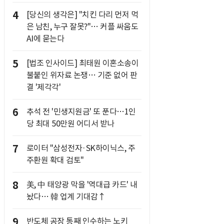
4
[당신의 생각은] "치킨 다리 먼저 먹
은 남친, 누구 잘못?"… 커플 싸움도
AI에 묻는다
5
[법조 인사이드] 최태원 이혼소송이
불붙인 위자료 논쟁… 기준 없어 판
결 '제각각'
6
추석 전 '민생지원금' 또 푼다…1인
당 최대 50만원 어디서 받나
7
로이터 "삼성전자·SK하이닉스, 주
주환원 확대 검토"
8
美, 中 태양광 막을 '역대급 카드' 내
놨다… 韓 업계 기대감↑
9
반도체 공장 통째 인수하는 노키