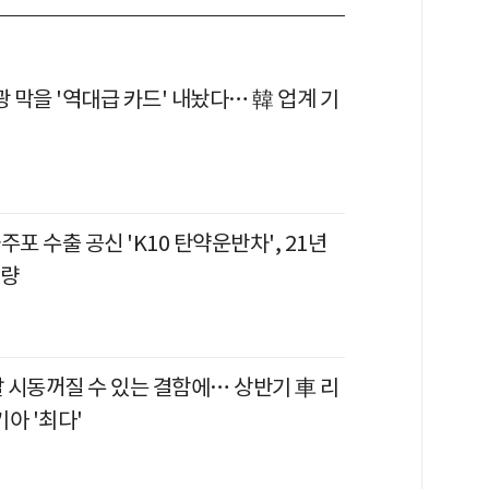
광 막을 '역대급 카드' 내놨다… 韓 업계 기
자주포 수출 공신 'K10 탄약운반차', 21년
개량
 시동꺼질 수 있는 결함에… 상반기 車 리
기아 '최다'