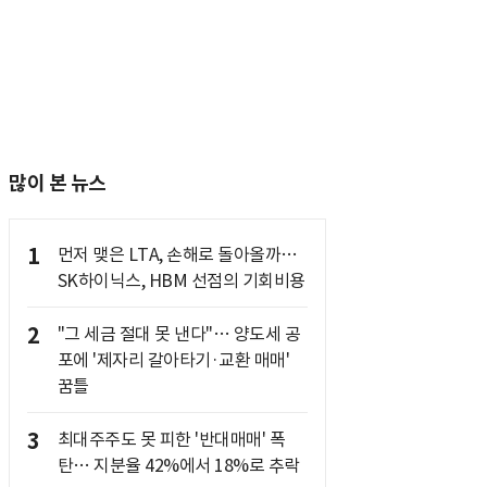
많이 본 뉴스
1
먼저 맺은 LTA, 손해로 돌아올까…
SK하이닉스, HBM 선점의 기회비용
2
"그 세금 절대 못 낸다"… 양도세 공
포에 '제자리 갈아타기·교환 매매'
꿈틀
3
최대주주도 못 피한 '반대매매' 폭
탄… 지분율 42%에서 18%로 추락