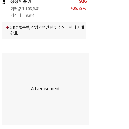
926
5
상상인증권
+
29.87
%
거래량
1,106,648
거래대금
9.9억
Sh수협은행, 상상인증권 인수 추진…연내 거래
완료