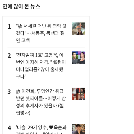
연예 많이 본 뉴스
1
"故 서세원 떠난 뒤 연락 끊
겼다"…서동주, 동생과 절
연 고백
2
'전자발찌 1호' 고영욱, 이
번엔 이지혜 저격.."49평이
미니멀리즘? 많이 출세했
구나"
3
故 이건희, 투명인간 취급
받던 셋째아들…어떻게 삼
성의 후계자가 됐을까 (셀
럽병사)
4
'나솔' 29기 영수, ♥옥순과