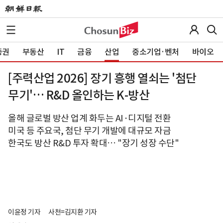
증권
부동산
IT
금융
산업
중소기업·벤처
바이오
[주력산업 2026] 장기 흥행 열쇠는 '첨단
무기'… R&D 올인하는 K-방산
올해 글로벌 방산 업계 화두는 AI·디지털 전환
미국 등 주요국, 첨단 무기 개발에 대규모 자금
한국도 방산 R&D 투자 확대… "장기 성장 수단"
이윤정 기자
사천=김지환 기자