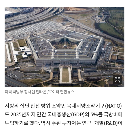
미국 국방부 청사인 펜타곤./로이터 연합뉴스
서방의 집단 안전 방위 조약인 북대서양조약기구(NATO)
도 2035년까지 연간 국내총생산(GDP)의 5%를 국방비에
투입하기로 했다. 역시 주된 투자처는 연구·개발(R&D)이