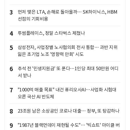
3
먼저 맺은 LTA, 손해로 돌아올까… SK하이닉스, HBM
선점의 기회비용
4
투썸플레이스, 정말 스타벅스 제쳤나
5
삼성전자, 사업장별 노사협의회 전사 통합… 과반 지위
잃은 초기업 노조 '영향력 만회' 시도
6
추석 전 '민생지원금' 또 푼다…1인당 최대 50만원 어디
서 받나
7
"1000억 매출 목표" 내건 퓨리오사AI…사업화 시험대
오른 국산 AI 반도체
8
23조원 남은 소상공인 코로나 대출… 정부, 또 탕감하나
9
"1987년 블랙먼데이 재현될 수도"… '빅쇼트' 마이클 버