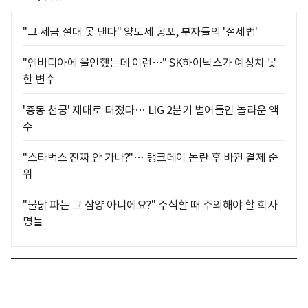
"그 세금 절대 못 낸다" 양도세 공포, 부자들의 '절세법'
"엔비디아에 올인했는데 이런…" SK하이닉스가 예상치 못
한 변수
'중동 천궁' 제대로 터졌다… LIG 2분기 벌어들인 놀라운 액
수
"스타벅스 진짜 안 가나?"… 탱크데이 논란 후 바뀐 결제 순
위
"불닭 파는 그 삼양 아니에요?" 주식할 때 주의해야 할 회사
명들