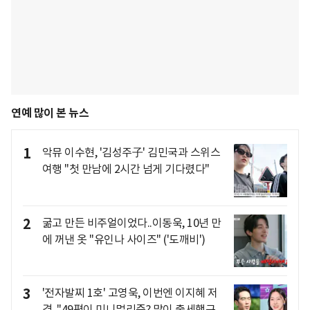
연예 많이 본 뉴스
1
악뮤 이수현, '김성주子' 김민국과 스위스
여행 "첫 만남에 2시간 넘게 기다렸다"
2
굶고 만든 비주얼이었다..이동욱, 10년 만
에 꺼낸 옷 "유인나 사이즈" ('도깨비')
3
'전자발찌 1호' 고영욱, 이번엔 이지혜 저
격.."49평이 미니멀리즘? 많이 출세했구