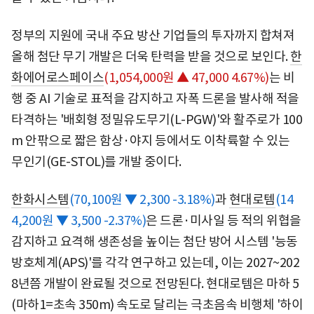
정부의 지원에 국내 주요 방산 기업들의 투자까지 합쳐져
올해 첨단 무기 개발은 더욱 탄력을 받을 것으로 보인다.
한
화에어로스페이스
(1,054,000원 ▲ 47,000 4.67%)
는 비
행 중 AI 기술로 표적을 감지하고 자폭 드론을 발사해 적을
타격하는 '배회형 정밀유도무기(L-PGW)'와 활주로가 100
m 안팎으로 짧은 함상·야지 등에서도 이착륙할 수 있는
무인기(GE-STOL)를 개발 중이다.
한화시스템
(70,100원 ▼ 2,300 -3.18%)
과
현대로템
(14
4,200원 ▼ 3,500 -2.37%)
은 드론·미사일 등 적의 위협을
감지하고 요격해 생존성을 높이는 첨단 방어 시스템 '능동
방호체계(APS)'를 각각 연구하고 있는데, 이는 2027~202
8년쯤 개발이 완료될 것으로 전망된다. 현대로템은 마하 5
(마하1=초속 350m) 속도로 달리는 극초음속 비행체 '하이