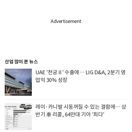
산업 많이 본 뉴스
UAE '천궁Ⅱ' 수출에… LIG D&A, 2분기 영
업익 30% 성장
레이·카니발 시동꺼질 수 있는 결함에… 상
반기 車 리콜, 64만대 기아 '최다'