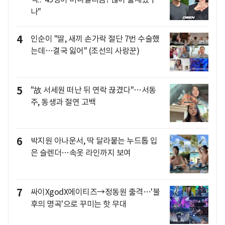
나"
4
인순이 "딸, 새끼 손가락 절단 7번 수술했
는데…결국 잃어" (조선의 사랑꾼)
5
"故 서세원 떠난 뒤 연락 끊겼다"…서동
주, 동생과 절연 고백
6
박지원 아나운서, 딱 달라붙는 누드톱 입
은 슬렌더…속옷 라인까지 보여
7
싸이XgodX에이티즈→정동원 출격…'불
후의 명곡'으로 꾸미는 핫 무대