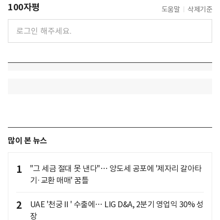
100자평
도움말
삭제기준
많이 본 뉴스
1
"그 세금 절대 못 낸다"… 양도세 공포에 '제자리 갈아타
기·교환 매매' 꿈틀
2
UAE '천궁Ⅱ' 수출에… LIG D&A, 2분기 영업익 30% 성
장