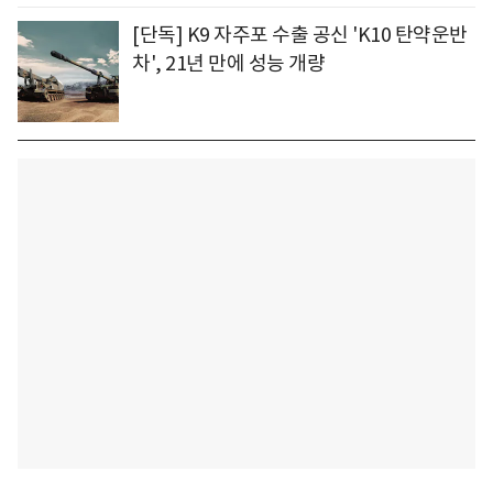
[단독] K9 자주포 수출 공신 'K10 탄약운반
차', 21년 만에 성능 개량