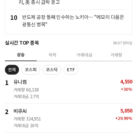
리, 美 증시 급락 경고
10
반도체 공장 통째 인수하는 노키아… "메모리 다음은
광통신 병목"
실시간 TOP 종목
08.07
장마감
상승
하락
거래대금
거래량
전체
코스피
코스닥
ETF
4,550
1
유니켐
+
30
%
거래량
60,138
거래대금
2.7억
5,050
2
비큐AI
+
29.99
%
거래량
324,951
거래대금
16억