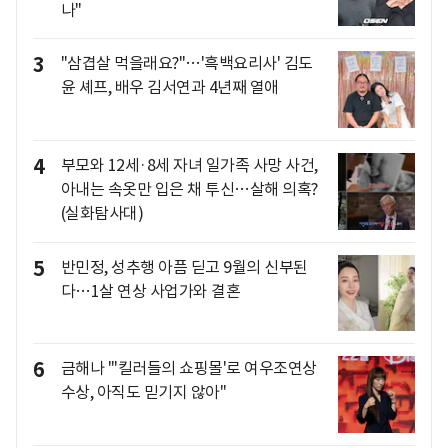
나"
3
"삼겹살 먹을래요?"…'흑백요리사' 김도
윤 셰프, 배우 김서연과 4년째 열애
4
부모와 12세·8세 자녀 일가족 사망 사건,
아내는 속옷만 입은 채 투신…살해 의혹?
(실화탐사대)
5
반민정, 성추행 아픔 딛고 9월의 신부된
다…1살 연상 사업가와 결혼
6
금해나 "'킬러들의 쇼핑몰'로 여우조연상
수상, 아직도 믿기지 않아"