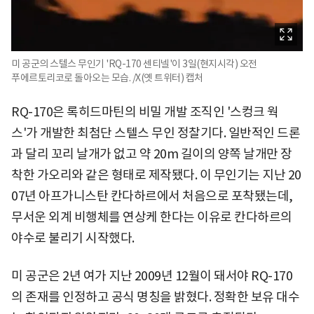
미 공군의 스텔스 무인기 'RQ-170 센티넬'이 3일(현지시각) 오전
푸에르토리코로 돌아오는 모습. /X(옛 트위터) 캡처
RQ-170은 록히드마틴의 비밀 개발 조직인 '스컹크 웍
스'가 개발한 최첨단 스텔스 무인 정찰기다. 일반적인 드론
과 달리 꼬리 날개가 없고 약 20m 길이의 양쪽 날개만 장
착한 가오리와 같은 형태로 제작됐다. 이 무인기는 지난 20
07년 아프가니스탄 칸다하르에서 처음으로 포착됐는데,
무서운 외계 비행체를 연상케 한다는 이유로 칸다하르의
야수로 불리기 시작했다.
미 공군은 2년 여가 지난 2009년 12월이 돼서야 RQ-170
의 존재를 인정하고 공식 명칭을 밝혔다. 정확한 보유 대수