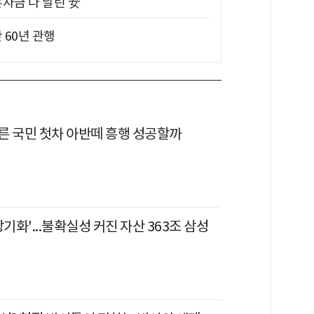
혼자금 다 날린 女
 60년 관행
른 국민 첫차 아반떼 흥행 성공할까
장기화'...불확실성 커진 자산 363조 삼성