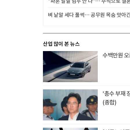
"파혼 말할 엄두 안 나"… 주식으로 결
벼 낱알 세다 풀썩… 공무원 목숨 앗아간
산업 많이 본 뉴스
수백만원 오
'총수 부재 
(종합)