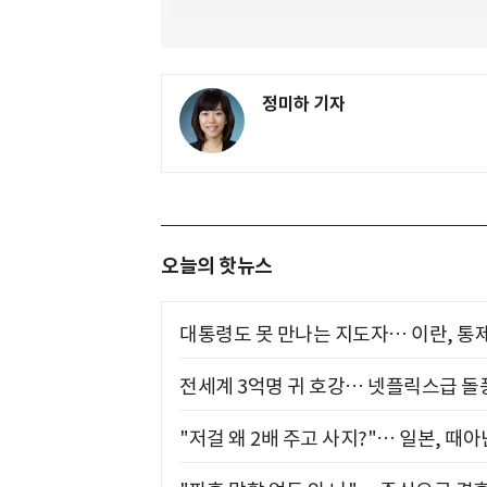
정미하 기자
오늘의 핫뉴스
대통령도 못 만나는 지도자… 이란, 통
전세계 3억명 귀 호강… 넷플릭스급 돌
"저걸 왜 2배 주고 사지?"… 일본, 때