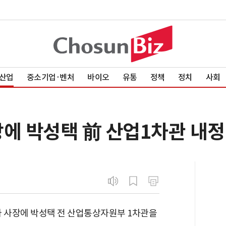
산업
중소기업·벤처
바이오
유통
정책
정치
사회
장에 박성택 前 산업1차관 내정
나 사장에 박성택 전 산업통상자원부 1차관을