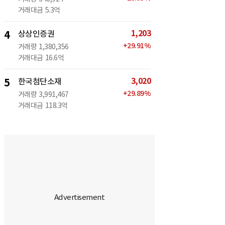
거래대금
5.3억
1,203
4
상상인증권
+
29.91
%
거래량
1,380,356
거래대금
16.6억
3,020
5
한국첨단소재
+
29.89
%
거래량
3,991,467
거래대금
118.3억