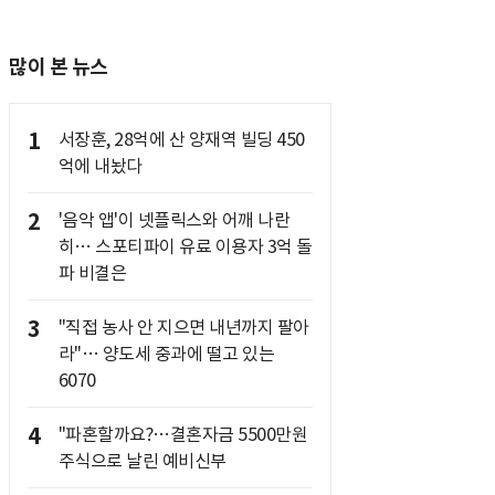
많이 본 뉴스
1
서장훈, 28억에 산 양재역 빌딩 450
억에 내놨다
2
'음악 앱'이 넷플릭스와 어깨 나란
히… 스포티파이 유료 이용자 3억 돌
파 비결은
3
"직접 농사 안 지으면 내년까지 팔아
라"… 양도세 중과에 떨고 있는
6070
4
"파혼할까요?…결혼자금 5500만원
주식으로 날린 예비신부