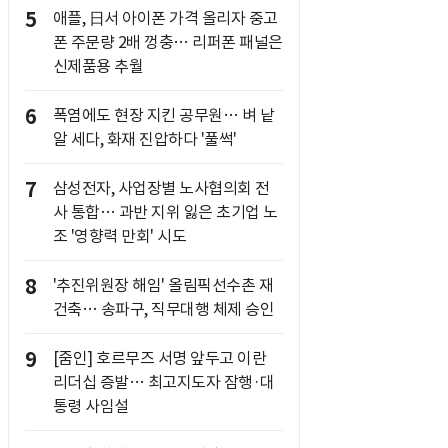
5
애플, 日서 아이폰 가격 올리자 중고
폰 주문량 2배 껑충… 리퍼폰 패널은
신제품용 추월
6
폭염에도 현장 지킨 공무원… 벼 낱
알 세다, 화재 진압하다 '풀썩'
7
삼성전자, 사업장별 노사협의회 전
사 통합… 과반 지위 잃은 초기업 노
조 '영향력 만회' 시도
8
'추진위원장 해임' 올림픽선수촌 재
건축… 송파구, 직무대행 체제 승인
9
[줌인] 호르무즈 서명 앞두고 이란
리더십 증발… 최고지도자 잠행·대
통령 사임설