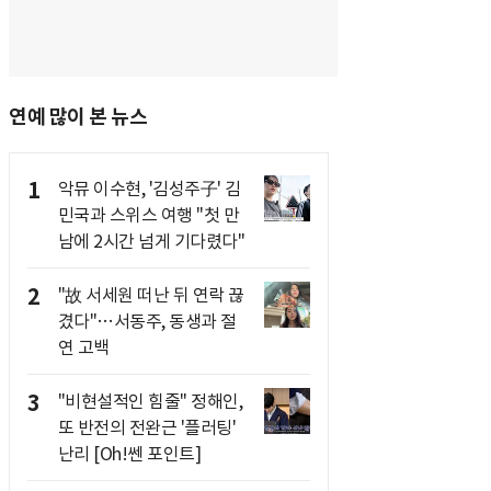
연예 많이 본 뉴스
1
악뮤 이수현, '김성주子' 김
민국과 스위스 여행 "첫 만
남에 2시간 넘게 기다렸다"
2
"故 서세원 떠난 뒤 연락 끊
겼다"…서동주, 동생과 절
연 고백
3
"비현설적인 힘줄" 정해인,
또 반전의 전완근 '플러팅'
난리 [Oh!쎈 포인트]