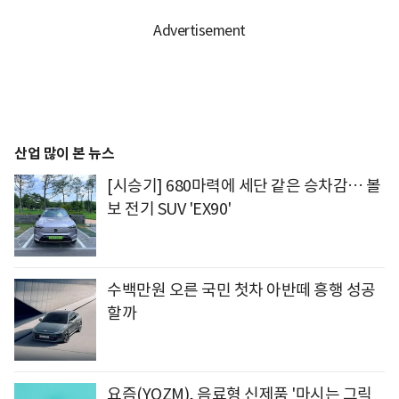
산업 많이 본 뉴스
[시승기] 680마력에 세단 같은 승차감… 볼
보 전기 SUV 'EX90'
수백만원 오른 국민 첫차 아반떼 흥행 성공
할까
요즘(YOZM), 음료형 신제품 '마시는 그릭