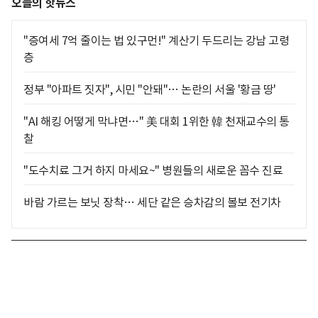
오늘의 핫뉴스
"증여세 7억 줄이는 법 있구먼!" 계산기 두드리는 강남 고령
층
정부 "아파트 짓자", 시민 "안돼"… 논란의 서울 '황금 땅'
"AI 해킹 어떻게 막냐면…" 美 대회 1위한 韓 천재교수의 통
찰
"도수치료 그거 하지 마세요~" 병원들의 새로운 꼼수 진료
바람 가르는 보닛 장착… 세단 같은 승차감의 볼보 전기차