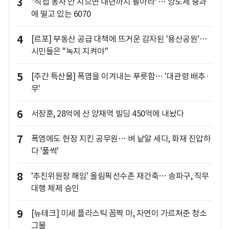
3
"직접 농사 안 지으면 내년까지 팔아라"… 양도세 중과
에 떨고 있는 6070
4
[르포] 부동산 공급 대책에 뜨거운 감자된 '용산공원'…
시민들은 "녹지 지켜야"
5
[주간 특산물] 폭염을 이겨내는 푸릇함… '대관령 배추·
무'
6
서장훈, 28억에 산 양재역 빌딩 450억에 내놨다
7
폭염에도 현장 지킨 공무원… 벼 낱알 세다, 화재 진압하
다 '풀썩'
8
'추진위원장 해임' 올림픽선수촌 재건축… 송파구, 직무
대행 체제 승인
9
[뉴테크] 미세 플라스틱 꼼짝 마, 자연이 가르쳐준 청소
그물