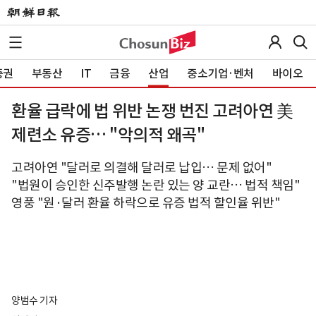
증권
부동산
IT
금융
산업
중소기업·벤처
바이오
환율 급락에 법 위반 논쟁 번진 고려아연 美
제련소 유증… "악의적 왜곡"
고려아연 "달러로 의결해 달러로 납입… 문제 없어"
"법원이 승인한 신주발행 논란 있는 양 교란… 법적 책임"
영풍 "원·달러 환율 하락으로 유증 법적 할인율 위반"
양범수 기자