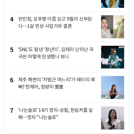
4
반민정, 성추행 아픔 딛고 9월의 신부된
다…1살 연상 사업가와 결혼
5
'SNL'도 탐낸 '정년이'..김태리 난리난 국
극씬 어떻게 탄생했나 보니
6
제주 해변의 '차범근 며느리'가 왜이리 예
뻐? 한채아, 청량미 뿜뿜
7
'나는솔로' 14기 영자-상철, 현실커플 실
패…영자 "나는솔로"