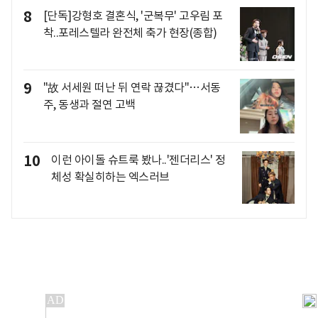
8
[단독]강형호 결혼식, '군복무' 고우림 포
착..포레스텔라 완전체 축가 현장(종합)
9
"故 서세원 떠난 뒤 연락 끊겼다"…서동
주, 동생과 절연 고백
10
이런 아이돌 슈트룩 봤나..'젠더리스' 정
체성 확실히하는 엑스러브