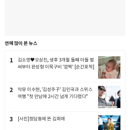
연예 많이 본 뉴스
1
김소영♥오상진, 생후 3개월 둘째 아들 벌
써부터 완성형 이목구비 '깜짝' [순간포착]
2
악뮤 이수현, '김성주子' 김민국과 스위스
여행 "첫 만남에 2시간 넘게 기다렸다"
3
[사진]청담동에 뜬 김희애