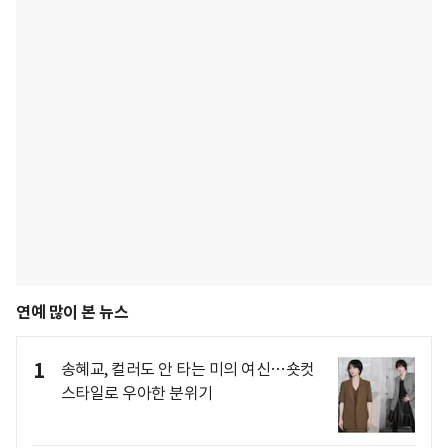
연예 많이 본 뉴스
1
송혜교, 컬러도 안 타는 미의 여신…숏컷
스타일로 우아한 분위기