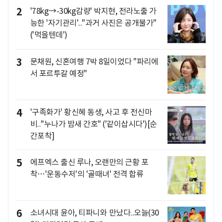
2
'78kg→-30kg감량' 박지현, 전라노출 가
능한 '자기관리'.."과거 사진은 공개불가"
('먹을텐데')
3
문채원, 신혼여행 7박 8일이었다 "파리에
서 포르투갈 예정"
4
'구족화가' 황신혜 동생, 사고 후 전신마
비.."누나가 밤새 간호" ('같이삽시다')[순
간포착]
5
에프엑스 출신 루나, 오랜만의 근황 포
착…'운동수저'의 '골때녀' 전격 합류
6
소녀시대 윤아, 티파니와 만났다..오늘(30