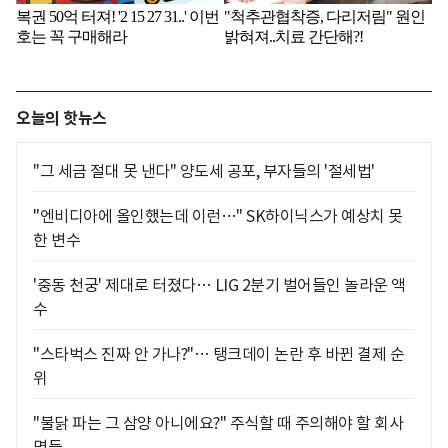
오늘의 핫뉴스
"그 세금 절대 못 낸다" 양도세 공포, 부자들의 '절세법'
"엔비디아에 올인했는데 이런…" SK하이닉스가 예상치 못
한 변수
'중동 천궁' 제대로 터졌다… LIG 2분기 벌어들인 놀라운 액
수
"스타벅스 진짜 안 가나?"… 탱크데이 논란 후 바뀐 결제 순
위
"불닭 파는 그 삼양 아니에요?" 주식할 때 주의해야 할 회사
명들