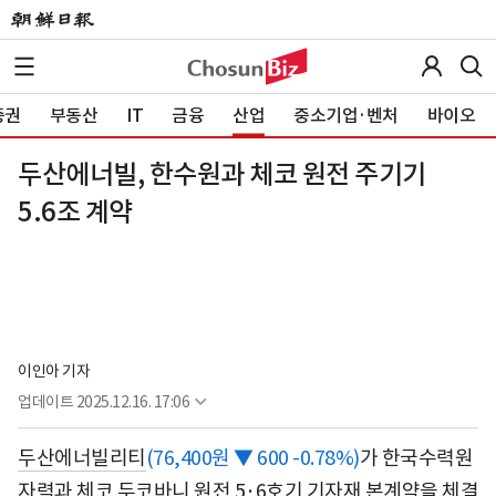
증권
부동산
IT
금융
산업
중소기업·벤처
바이오
두산에너빌, 한수원과 체코 원전 주기기
5.6조 계약
이인아 기자
업데이트
2025.12.16. 17:06
두산에너빌리티
(76,400원 ▼ 600 -0.78%)
가 한국수력원
자력과 체코 두코바니 원전 5·6호기 기자재 본계약을 체결