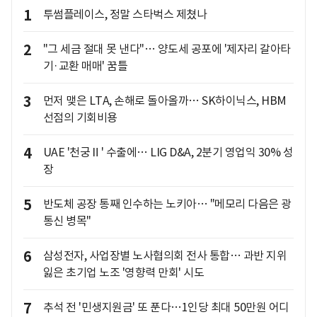
1
투썸플레이스, 정말 스타벅스 제쳤나
2
"그 세금 절대 못 낸다"… 양도세 공포에 '제자리 갈아타
기·교환 매매' 꿈틀
3
먼저 맺은 LTA, 손해로 돌아올까… SK하이닉스, HBM
선점의 기회비용
4
UAE '천궁Ⅱ' 수출에… LIG D&A, 2분기 영업익 30% 성
장
5
반도체 공장 통째 인수하는 노키아… "메모리 다음은 광
통신 병목"
6
삼성전자, 사업장별 노사협의회 전사 통합… 과반 지위
잃은 초기업 노조 '영향력 만회' 시도
7
추석 전 '민생지원금' 또 푼다…1인당 최대 50만원 어디