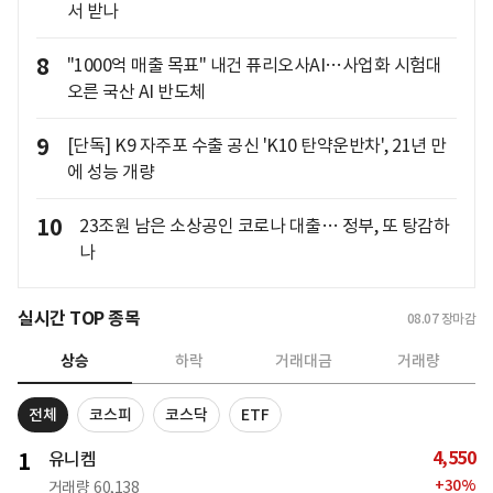
서 받나
8
"1000억 매출 목표" 내건 퓨리오사AI…사업화 시험대
오른 국산 AI 반도체
9
[단독] K9 자주포 수출 공신 'K10 탄약운반차', 21년 만
에 성능 개량
10
23조원 남은 소상공인 코로나 대출… 정부, 또 탕감하
나
실시간 TOP 종목
08.07
장마감
상승
하락
거래대금
거래량
전체
코스피
코스닥
ETF
4,550
1
유니켐
+
30
%
거래량
60,138