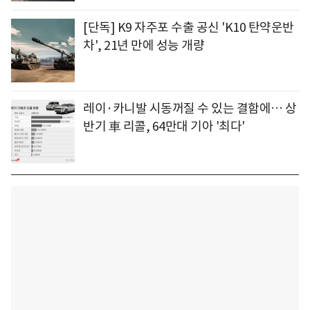
[단독] K9 자주포 수출 공신 'K10 탄약운반
차', 21년 만에 성능 개량
레이·카니발 시동꺼질 수 있는 결함에… 상
반기 車 리콜, 64만대 기아 '최다'